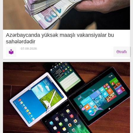
Azərbaycanda yüksək maaşlı vakansiyalar bu
sahələrdədir
07.08.2026
Ətraflı