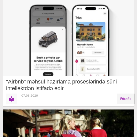
"Airbnb" məhsul hazırlama proseslərində süni
intellektdən istifadə edir
07.08.2026
Ətraflı