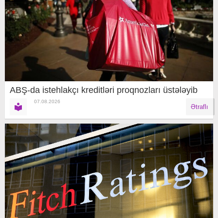
ABŞ-da istehlakçı kreditləri proqnozları üstələyib
07.08.2026
Ətraflı