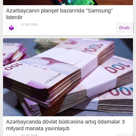
Azərbaycanın planşet bazarında "Samsung"
liderdir
07.08.2026
Ətraflı
Azərbaycanda dövlət büdcəsinə artıq ödəmələr 3
milyard manata yaxınlaşıb
07.08.2026