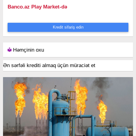
Banco.az Play Market-də
Kredit sifariş edin
Həmçinin oxu
Ən sərfəli krediti almaq üçün müraciət et