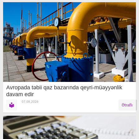
Avropada təbii qaz bazarında qeyri-müəyyənlik
davam edir
07.08.2026
Ətraflı