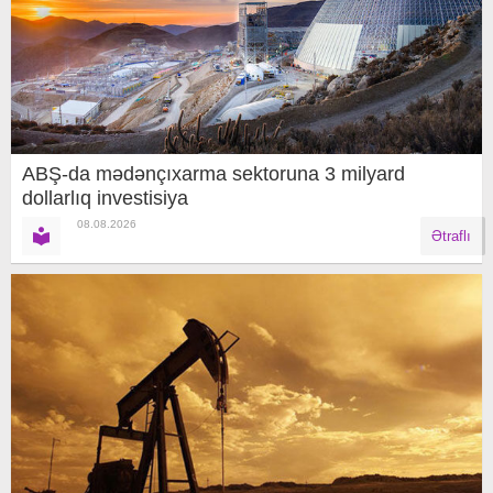
ABŞ-da mədənçıxarma sektoruna 3 milyard
dollarlıq investisiya
08.08.2026
Ətraflı