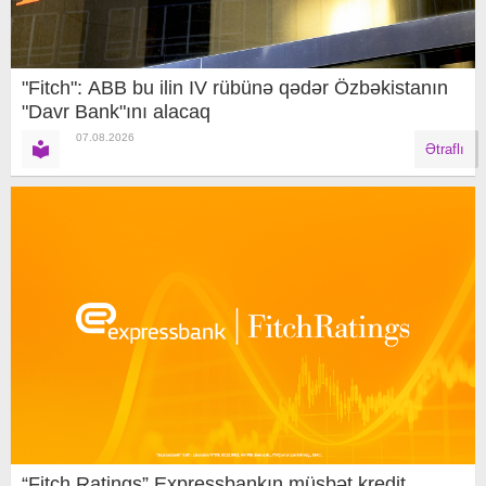
"Fitch": ABB bu ilin IV rübünə qədər Özbəkistanın
"Davr Bank"ını alacaq
07.08.2026
Ətraflı
“Fitch Ratings” Expressbankın müsbət kredit