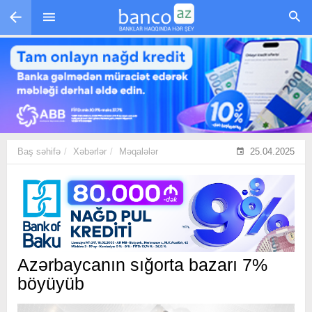
Skip to main content
Baş səhifə
Xəbərlər
Məqalələr
25.04.2025
Azərbaycanın sığorta bazarı 7%
böyüyüb