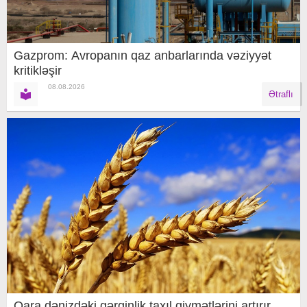
Gazprom: Avropanın qaz anbarlarında vəziyyət
kritikləşir
08.08.2026
Ətraflı
Qara dənizdəki gərginlik taxıl qiymətlərini artırır