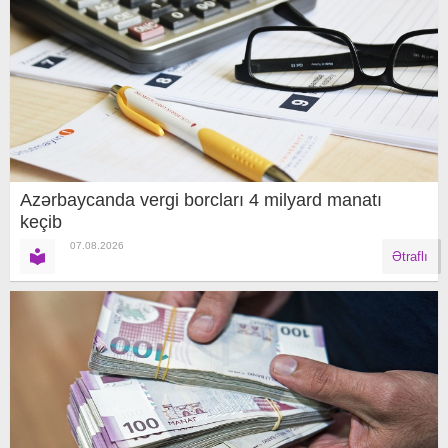
Azərbaycanda vergi borcları 4 milyard manatı
keçib
07.08.2026
Ətraflı