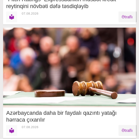
reytinqini növbəti dəfə təsdiqləyib
07.08.2026
Ətraflı
Azərbaycanda daha bir faydalı qazıntı yatağı
hərraca çıxarılır
07.08.2026
Ətraflı