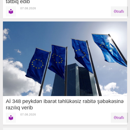
tətbiq edib
07.08.2026
Ətraflı
Aİ 348 peykdən ibarət təhlükəsiz rabitə şəbəkəsinə
razılıq verib
07.08.2026
Ətraflı