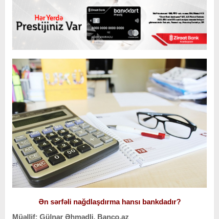
Ən sərfəli nağdlaşdırma hansı bankdadır?
Müəllif: Gülnar Əhmədli, Banco.az