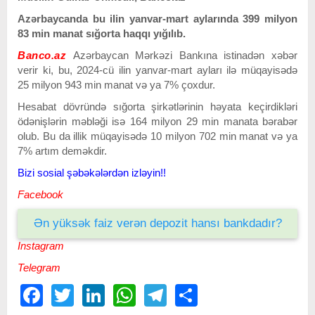
Azərbaycanda bu ilin yanvar-mart aylarında 399 milyon
83 min manat sığorta haqqı yığılıb.
Banco.az
Azərbaycan Mərkəzi Bankına istinadən xəbər
verir ki, bu, 2024-cü ilin yanvar-mart ayları ilə müqayisədə
25 milyon 943 min manat və ya 7% çoxdur.
Hesabat dövründə sığorta şirkətlərinin həyata keçirdikləri
ödənişlərin məbləği isə 164 milyon 29 min manata bərabər
olub. Bu da illik müqayisədə 10 milyon 702 min manat və ya
7% artım deməkdir.
Bizi sosial şəbəkələrdən izləyin!!
Facebook
Ən yüksək faiz verən depozit hansı bankdadır?
Instagram
Telegram
Facebook
Twitter
LinkedIn
WhatsApp
Telegram
Share