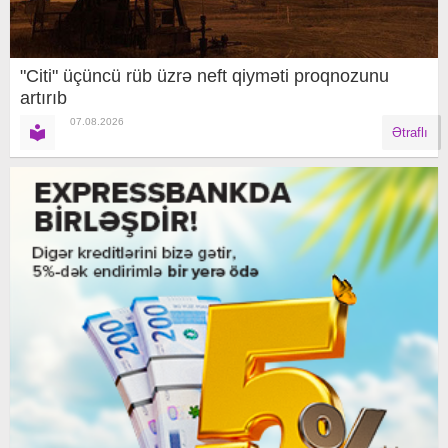
"Citi" üçüncü rüb üzrə neft qiyməti proqnozunu
artırıb
07.08.2026
Ətraflı