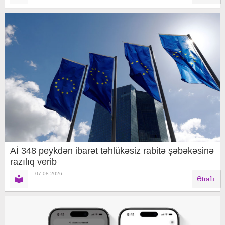
Aİ 348 peykdən ibarət təhlükəsiz rabitə şəbəkəsinə
razılıq verib
07.08.2026
Ətraflı