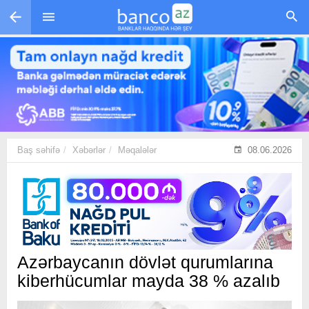
Skip to main content
Baş səhifə
Xəbərlər
Məqalələr
08.06.2026
Azərbaycanın dövlət qurumlarına
kiberhücumlar mayda 38 % azalıb