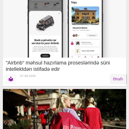
"Airbnb" məhsul hazırlama proseslərində süni
intellektdən istifadə edir
07.08.2026
Ətraflı