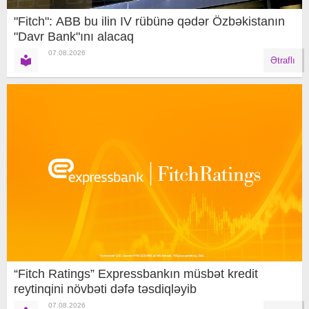
"Fitch": ABB bu ilin IV rübünə qədər Özbəkistanın
"Davr Bank"ını alacaq
07.08.2026
Ətraflı
“Fitch Ratings” Expressbankın müsbət kredit
reytinqini növbəti dəfə təsdiqləyib
07.08.2026