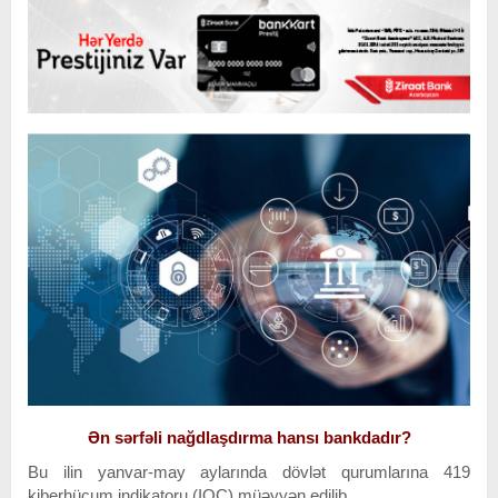
Ən sərfəli nağdlaşdırma hansı bankdadır?
Bu ilin yanvar-may aylarında dövlət qurumlarına 419
kiberhücum indikatoru (IOC) müəyyən edilib.