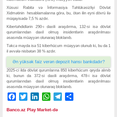
Xüsusi Rabitə və İnformasiya Təhlükəsizliyi Dövlət
Xidmətinin hesablamalarına görə, bu, ötən ilin eyni dövrü ilə
müqayisədə 7,5 % azdır.
Kibertəhdidlərin 290-ı daxili araşdırma, 132-si isə dövlət
qurumlarından daxil olmuş insidentlərin araşdırılması
əsasında müəyyən olunaraq bloklanıb.
Təkcə mayda isə 51 kiberhücum müəyyən olunub ki, bu da 1
il əvvələ nisbətən 38 % azdır.
Ən yüksək faiz verən depozit hansı bankdadır?
2025-ci ildə dövlət qurumlarına 850 kiberhücum qeydə alınıb
ki, bunun da 372-si daxili araşdırma, 478-i isə dövlət
qurumlarından daxil olmuş insidentlərin araşdırılması
əsasında müəyyən olunaraq bloklanıb.
Facebook
Twitter
LinkedIn
WhatsApp
Telegram
Share
Banco.az Play Market-də