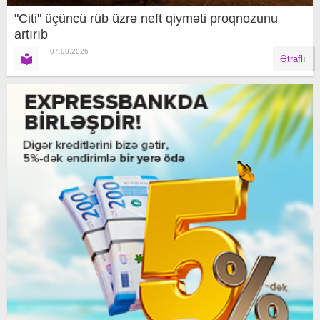
"Citi" üçüncü rüb üzrə neft qiyməti proqnozunu
artırıb
07.08.2026
Ətraflı