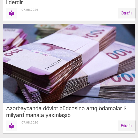
liderdir
07.08.2026
Ətraflı
Azərbaycanda dövlət büdcəsinə artıq ödəmələr 3
milyard manata yaxınlaşıb
07.08.2026
Ətraflı