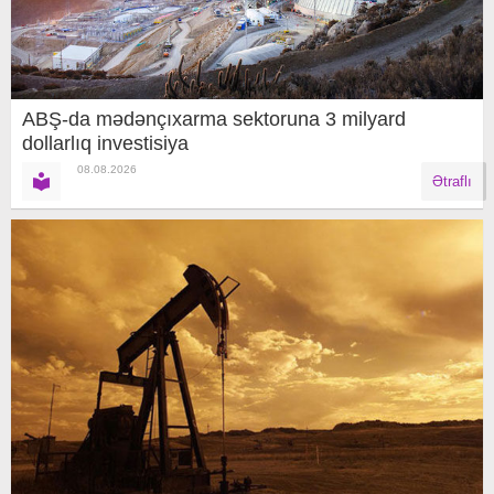
ABŞ-da mədənçıxarma sektoruna 3 milyard
dollarlıq investisiya
08.08.2026
Ətraflı