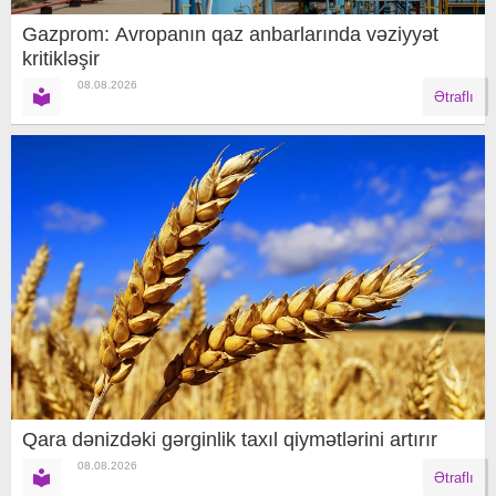
Gazprom: Avropanın qaz anbarlarında vəziyyət
kritikləşir
08.08.2026
Ətraflı
Qara dənizdəki gərginlik taxıl qiymətlərini artırır
08.08.2026
Ətraflı