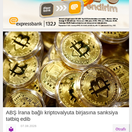
ABŞ İrana bağlı kriptovalyuta birjasına sanksiya
tətbiq edib
07.08.2026
Ətraflı