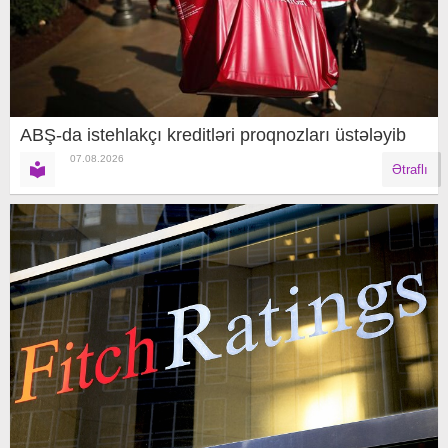
ABŞ-da istehlakçı kreditləri proqnozları üstələyib
07.08.2026
Ətraflı