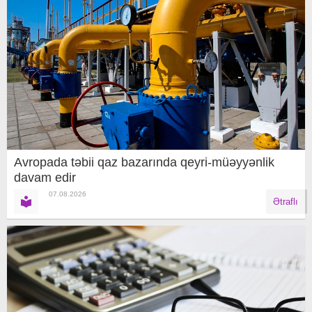
Avropada təbii qaz bazarında qeyri-müəyyənlik
davam edir
07.08.2026
Ətraflı