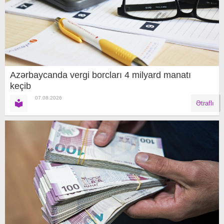
Azərbaycanda vergi borcları 4 milyard manatı
keçib
07.08.2026
Ətraflı