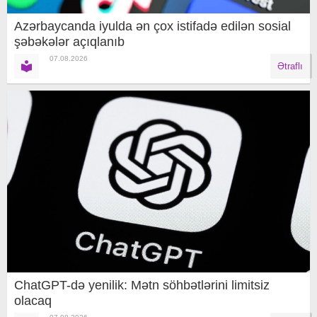
Azərbaycanda iyulda ən çox istifadə edilən sosial
şəbəkələr açıqlanıb
07.08.2026
Ətraflı
ChatGPT-də yenilik: Mətn söhbətlərini limitsiz
olacaq