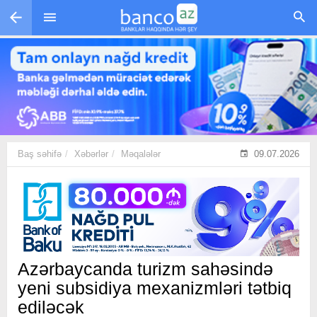
Skip to main content
Baş səhifə
Xəbərlər
Məqalələr
09.07.2026
Azərbaycanda turizm sahəsində
yeni subsidiya mexanizmləri tətbiq
ediləcək