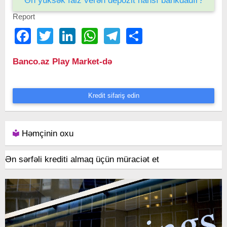
Ən yüksək faiz verən depozit hansı bankdadır?
Report
Facebook
Twitter
LinkedIn
WhatsApp
Telegram
Share
Banco.az Play Market-də
Kredit sifariş edin
Həmçinin oxu
Ən sərfəli krediti almaq üçün müraciət et