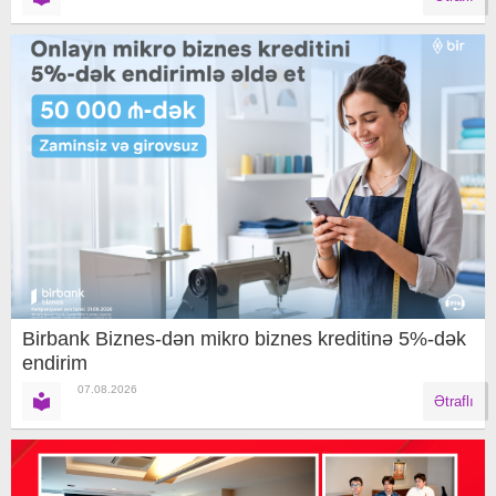
Birbank Biznes-dən mikro biznes kreditinə 5%-dək
endirim
07.08.2026
Ətraflı