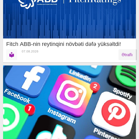
Fitch ABB-nin reytinqini növbəti dəfə yüksəltdi!
07.08.2026
Ətraflı