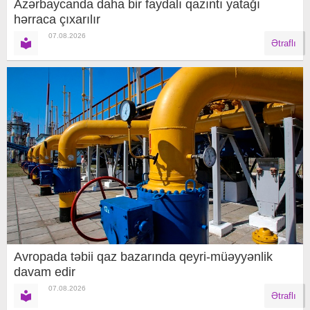
Azərbaycanda daha bir faydalı qazıntı yatağı
hərraca çıxarılır
07.08.2026
Ətraflı
Avropada təbii qaz bazarında qeyri-müəyyənlik
davam edir
07.08.2026
Ətraflı