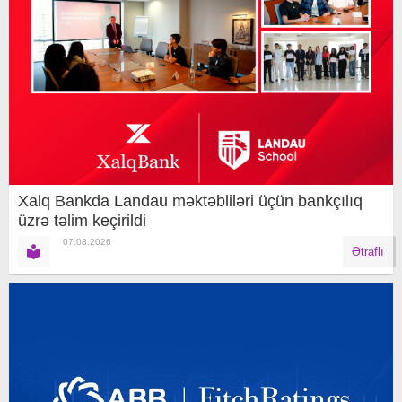
Xalq Bankda Landau məktəbliləri üçün bankçılıq
üzrə təlim keçirildi
07.08.2026
Ətraflı