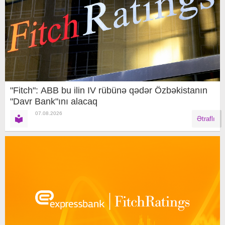
"Fitch": ABB bu ilin IV rübünə qədər Özbəkistanın
"Davr Bank"ını alacaq
07.08.2026
Ətraflı