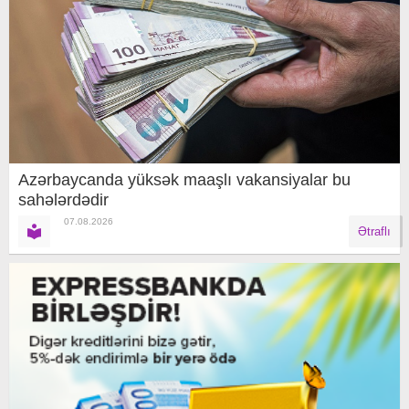
Azərbaycanda yüksək maaşlı vakansiyalar bu
sahələrdədir
07.08.2026
Ətraflı