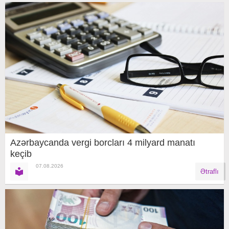
Azərbaycanda vergi borcları 4 milyard manatı
keçib
07.08.2026
Ətraflı