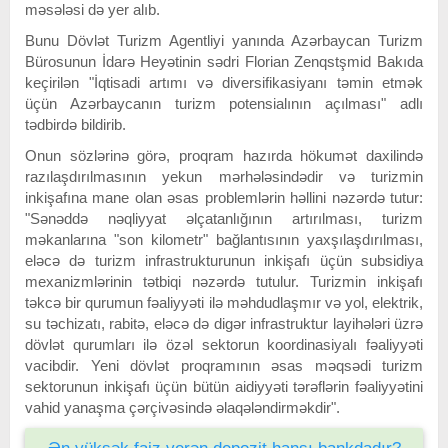
məsələsi də yer alıb.
Bunu Dövlət Turizm Agentliyi yanında Azərbaycan Turizm
Bürosunun İdarə Heyətinin sədri Florian Zenqstşmid Bakıda
keçirilən "İqtisadi artımı və diversifikasiyanı təmin etmək
üçün Azərbaycanın turizm potensialının açılması" adlı
tədbirdə bildirib.
Onun sözlərinə görə, proqram hazırda hökumət daxilində
razılaşdırılmasının yekun mərhələsindədir və turizmin
inkişafına mane olan əsas problemlərin həllini nəzərdə tutur:
"Sənəddə nəqliyyat əlçatanlığının artırılması, turizm
məkanlarına "son kilometr" bağlantısının yaxşılaşdırılması,
eləcə də turizm infrastrukturunun inkişafı üçün subsidiya
mexanizmlərinin tətbiqi nəzərdə tutulur. Turizmin inkişafı
təkcə bir qurumun fəaliyyəti ilə məhdudlaşmır və yol, elektrik,
su təchizatı, rabitə, eləcə də digər infrastruktur layihələri üzrə
dövlət qurumları ilə özəl sektorun koordinasiyalı fəaliyyəti
vacibdir. Yeni dövlət proqramının əsas məqsədi turizm
sektorunun inkişafı üçün bütün aidiyyəti tərəflərin fəaliyyətini
vahid yanaşma çərçivəsində əlaqələndirməkdir".