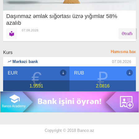
Daşınmaz əmlak sığortası üzrə yığımlar 58%
azalıb
07.08.2026
Ətraflı
Hamısına bax
Kurs
Mərkəzi bank
07.08.2026
₽
$
RUB
USD
2.0816
1.7
Copyright © 2018 Banco.az