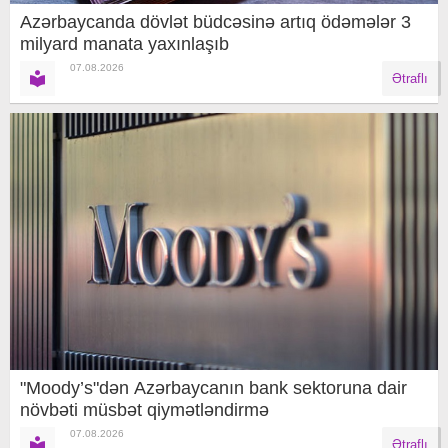
Azərbaycanda dövlət büdcəsinə artıq ödəmələr 3
milyard manata yaxınlaşıb
07.08.2026
Ətraflı
"Moody’s"dən Azərbaycanın bank sektoruna dair
növbəti müsbət qiymətləndirmə
07.08.2026
Ətraflı