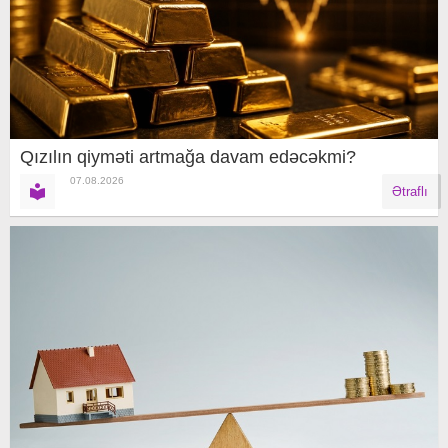
Qızılın qiyməti artmağa davam edəcəkmi?
07.08.2026
Ətraflı