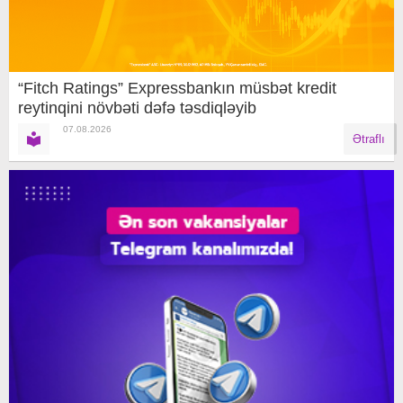
“Fitch Ratings” Expressbankın müsbət kredit
reytinqini növbəti dəfə təsdiqləyib
07.08.2026
Ətraflı