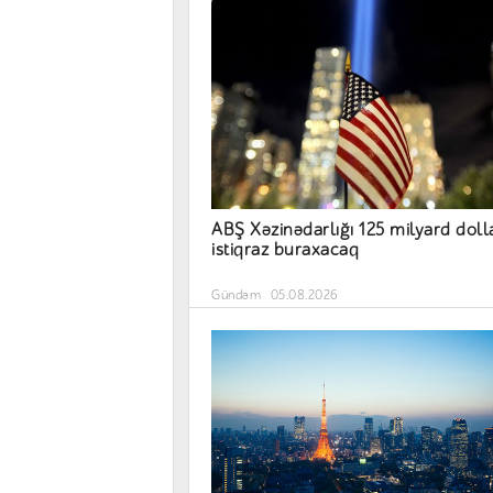
ABŞ Xəzinədarlığı 125 milyard doll
istiqraz buraxacaq
Gündəm
05.08.2026