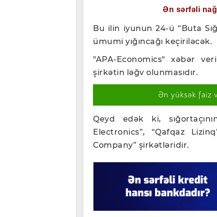
Ən sərfəli na
Bu ilin iyunun 24-ü “Buta S
ümumi yığıncağı keçiriləcək.
"APA-Economics" xəbər veri
şirkətin ləğv olunmasıdır.
Ən yüksək faiz 
Qeyd edək ki, sığortaçın
Electronics”, “Qafqaz Lizi
Company” şirkətləridir.