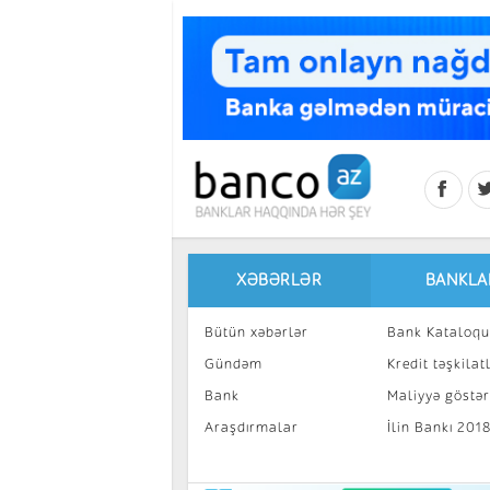
Skip to main content
XƏBƏRLƏR
BANKLA
Bütün xəbərlər
Bank Kataloqu
Gündəm
Kredit təşkilatl
Bank
Maliyyə göstəri
Araşdırmalar
İlin Bankı 201
İnvestisiya