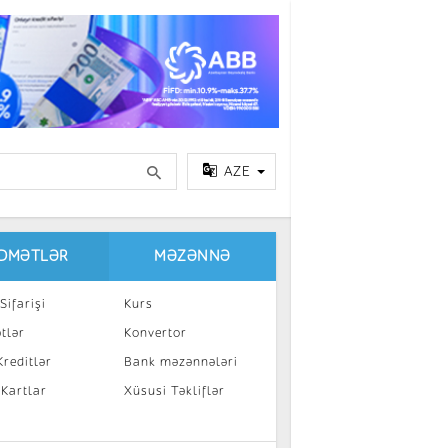
AZE
IDMƏTLƏR
MƏZƏNNƏ
Sifarişi
Kurs
tlər
Konvertor
reditlər
Bank məzənnələri
 Kartlar
Xüsusi Təkliflər
a