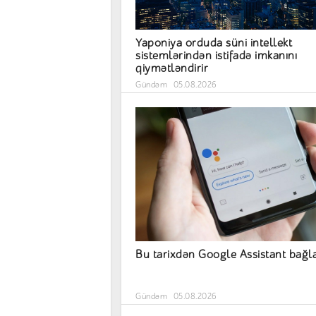
Yaponiya orduda süni intellekt
sistemlərindən istifadə imkanını
qiymətləndirir
Gündəm
05.08.2026
Bu tarixdən Google Assistant bağla
Gündəm
05.08.2026