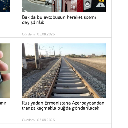
Bakıda bu avtobusun hərəkət sxemi
dəyişdirilib
Gündəm
05.08.2026
nır
Rusiyadan Ermənistana Azərbaycandan
tranzit keçməklə buğda göndəriləcək
Gündəm
05.08.2026