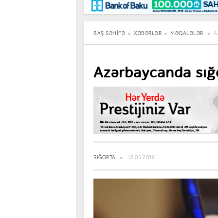
Maraqlı
BancoTV
Müsahibə
BAŞ SƏHIFƏ
XƏBƏRLƏR
MƏQALƏLƏR
A
Azərbaycanda sığo
SIĞORTA
12.05.2016