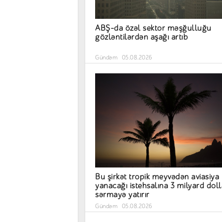
ABŞ-da özəl sektor məşğulluğu
gözləntilərdən aşağı artıb
Gündəm
05.08.2026
Bu şirkət tropik meyvədən aviasiya
yanacağı istehsalına 3 milyard doll
sərmayə yatırır
Gündəm
05.08.2026