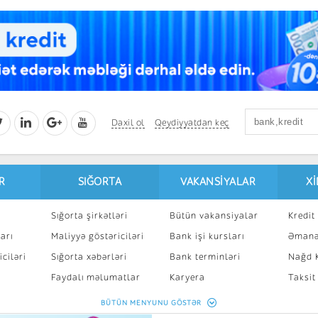
Daxil ol
Qeydiyyatdan keç
R
SIĞORTA
VAKANSIYALAR
X
Sığorta şirkətləri
Bütün vakansiyalar
Kredit 
arı
Maliyyə göstəriciləri
Bank işi kursları
Əmanə
ciləri
Sığorta xəbərləri
Bank terminləri
Nağd K
8
Faydalı məlumatlar
Karyera
Taksit
Sığorta kalkulyatoru
Peşakar inkişaf
İpotek
BÜTÜN MENYUNU GÖSTƏR