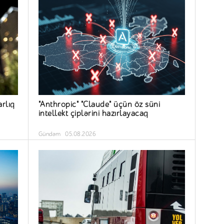
arlıq
"Anthropic" "Claude" üçün öz süni
intellekt çiplərini hazırlayacaq
Gündəm
05.08.2026