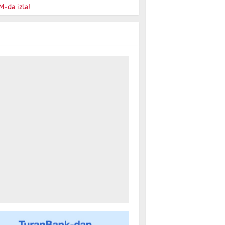
niyalar
-da izlə!
farişi
m