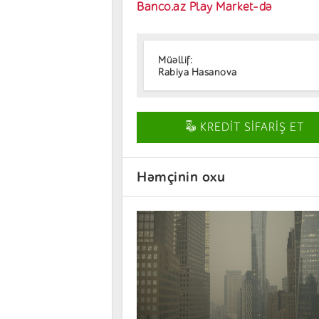
Banco.az Play Market-də
Müəllif:
Rabiya Hasanova
KREDİT SİFARİŞ ET
Həmçinin oxu