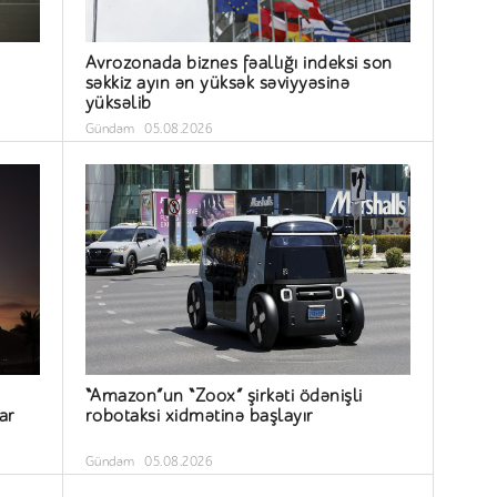
Avrozonada biznes fəallığı indeksi son
səkkiz ayın ən yüksək səviyyəsinə
yüksəlib
Gündəm
05.08.2026
“Amazon”un “Zoox” şirkəti ödənişli
ar
robotaksi xidmətinə başlayır
Gündəm
05.08.2026