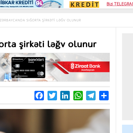
Kampa
Bizi TELEGRAM
Kart si
ZƏRBAYCANDA SIĞORTA ŞIRKƏTI LƏĞV OLUNUR
rta şirkəti ləğv olunur
Facebook
Twitter
LinkedIn
WhatsApp
Telegra
Share