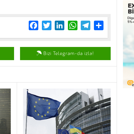
Facebook
Twitter
LinkedIn
WhatsApp
Telegram
Share
Bizi Telegram-da izlə!