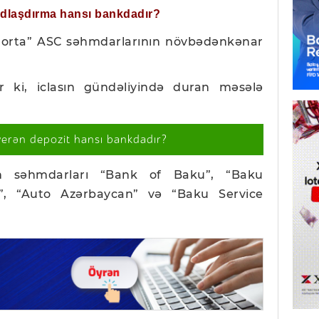
ğdlaşdırma hansı bankdadır?
ığorta” ASC səhmdarlarının növbədənkənar
r ki, iclasın gündəliyində duran məsələ
verən depozit hansı bankdadır?
ın səhmdarları “Bank of Baku”, “Baku
nq”, “Auto Azərbaycan” və “Baku Service