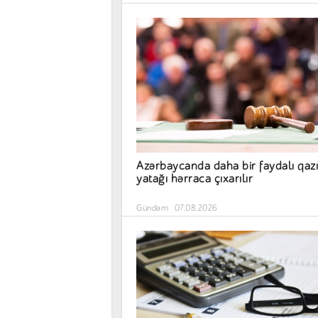
Azərbaycanda daha bir faydalı qazı
yatağı hərraca çıxarılır
Gündəm
07.08.2026