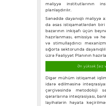
maliyyə institutlarının ins
planlaşdırılır.
Sənəddə dayanıqlı maliyyə ax
da əsas istiqamətlərdən biri 
bazarının inkişafı üçün bey
hazırlanması, emissiya və hes
və stimullaşdırıcı mexanizm
sığorta sektorunda dayanıqlıl
üzrə Fəaliyyət Planının hazırla
Ən yüksək faiz 
Digər mühüm istiqamət iqlim 
idarə edilməsinə inteqrasiy
çərçivəsində metodoloji sə
qərarlarına inteqrasiyası, ban
layihələrin həyata keçirilm