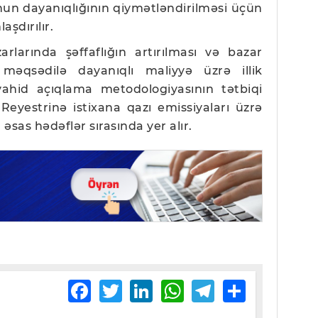
nun dayanıqlığının qiymətləndirilməsi üçün
aşdırılır.
larında şəffaflığın artırılması və bazar
 məqsədilə dayanıqlı maliyyə üzrə illik
ahid açıqlama metodologiyasının tətbiqi
t Reyestrinə istixana qazı emissiyaları üzrə
əsas hədəflər sırasında yer alır.
Facebook
Twitter
LinkedIn
WhatsApp
Telegram
Share