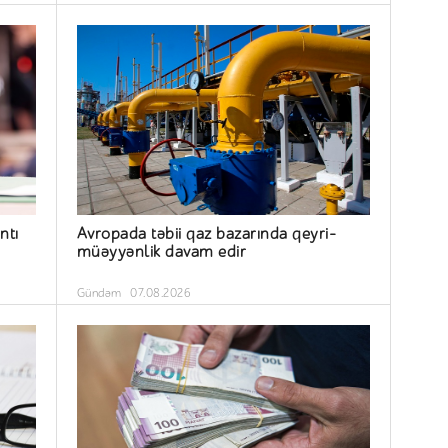
ntı
Avropada təbii qaz bazarında qeyri-
müəyyənlik davam edir
Gündəm
07.08.2026