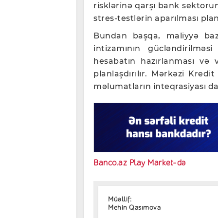
risklərinə qarşı bank sektoru
stres-testlərin aparılması planl
Bundan başqa, maliyyə bazar
intizamının gücləndirilməsi
hesabatın hazırlanması və v
planlaşdırılır. Mərkəzi Kredi
məlumatların inteqrasiyası da 
Banco.az Play Market-də
Müəllif:
Mehin Qasımova