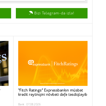
Bizi Telegram-da izlə!
r
“Fitch Ratings” Expressbankın müsbət
kredit reytinqini növbəti dəfə təsdiqləyib
Bank
07.08.2026