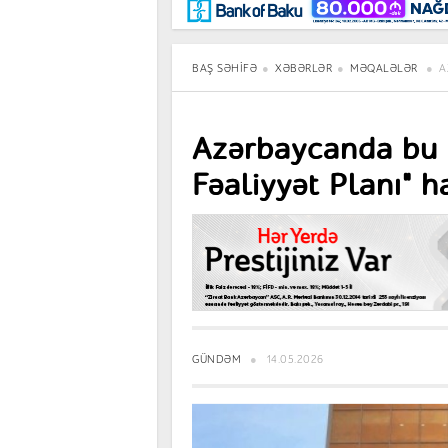
Maraqlı
BancoTV
Müsahibə
BAŞ SƏHIFƏ
XƏBƏRLƏR
MƏQALƏLƏR
A
Azərbaycanda bu i
Fəaliyyət Planı" 
GÜNDƏM
14.05.2026