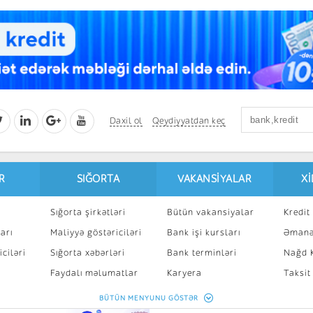
Daxil ol
Qeydiyyatdan keç
R
SIĞORTA
VAKANSIYALAR
X
Sığorta şirkətləri
Bütün vakansiyalar
Kredit 
arı
Maliyyə göstəriciləri
Bank işi kursları
Əmanə
ciləri
Sığorta xəbərləri
Bank terminləri
Nağd K
8
Faydalı məlumatlar
Karyera
Taksit
Sığorta kalkulyatoru
Peşakar inkişaf
İpotek
BÜTÜN MENYUNU GÖSTƏR