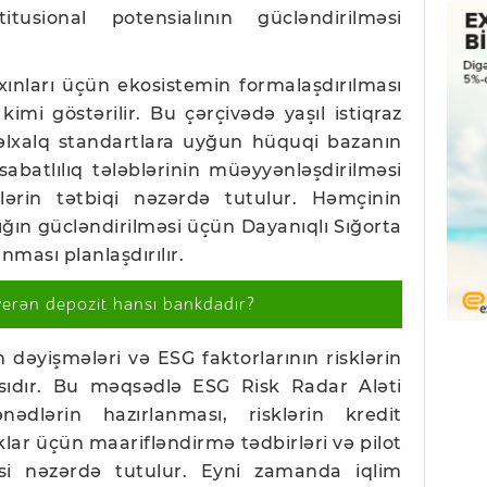
titusional potensialının gücləndirilməsi
ınları üçün ekosistemin formalaşdırılması
kimi göstərilir. Bu çərçivədə yaşıl istiqraz
nəlxalq standartlara uyğun hüquqi bazanın
abatlılıq tələblərinin müəyyənləşdirilməsi
lərin tətbiqi nəzərdə tutulur. Həmçinin
ığın gücləndirilməsi üçün Dayanıqlı Sığorta
nması planlaşdırılır.
verən depozit hansı bankdadır?
dəyişmələri və ESG faktorlarının risklərin
asıdır. Bu məqsədlə ESG Risk Radar Aləti
nədlərin hazırlanması, risklərin kredit
klar üçün maarifləndirmə tədbirləri və pilot
əsi nəzərdə tutulur. Eyni zamanda iqlim