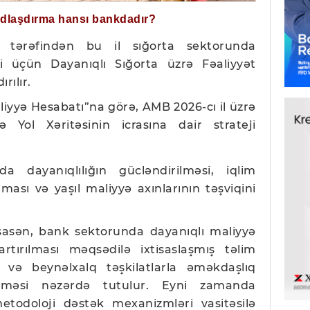
ğdlaşdırma hansı bankdadır?
 tərəfindən bu il sığorta sektorunda
əsi üçün Dayanıqlı Sığorta üzrə Fəaliyyət
rılır.
iyyə Hesabatı”na görə, AMB 2026-cı il üzrə
 Yol Xəritəsinin icrasına dair strateji
a dayanıqlılığın gücləndirilməsi, iqlim
nması və yaşıl maliyyə axınlarının təşviqini
sasən, bank sektorunda dayanıqlı maliyyə
artırılması məqsədilə ixtisaslaşmış təlim
 və beynəlxalq təşkilatlarla əməkdaşlıq
rilməsi nəzərdə tutulur. Eyni zamanda
etodoloji dəstək mexanizmləri vasitəsilə