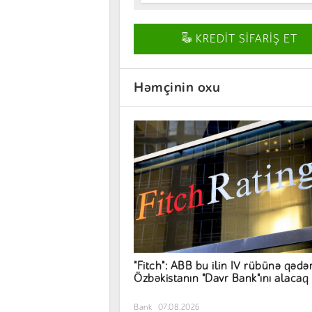
KREDİT SİFARİŞ ET
Həmçinin oxu
"Fitch": ABB bu ilin IV rübünə qədə
Özbəkistanın "Davr Bank"ını alacaq
Bank
07.08.2026