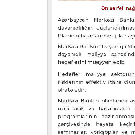
Ən sərfəli na
Azərbaycan Mərkəzi Bankı
dayanıqlılığın gücləndirilm
Planının hazırlanması planlaşdı
Mərkəzi Bankın “Dayanıqlı Mal
dayanıqlı maliyyə sahəsində
hədəflərini müəyyən edib.
Hədəflər maliyyə sektorund
risklərinin effektiv idarə olu
əhatə edir.
Mərkəzi Bankın planlarına ə
üzrə bilik və bacarıqların 
proqramlarının hazırlanması
çərçivəsində həyata keçi
seminarlar, vorkşoplar və m