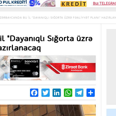
Kampa
Bizi TELEGRAM
Kart si
ZƏRBAYCANDA BU IL "DAYANIQLI SIĞORTA ÜZRƏ FƏALIYYƏT PLANI" HAZIRL
l "Dayanıqlı Sığorta üzrə
hazırlanacaq
Facebook
Twitter
LinkedIn
WhatsApp
Telegra
Share