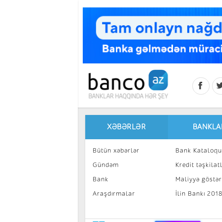
Skip to main content
XƏBƏRLƏR
BANKLA
Bütün xəbərlər
Bank Kataloqu
Gündəm
Kredit təşkilatl
Bank
Maliyyə göstəri
Araşdırmalar
İlin Bankı 201
İnvestisiya