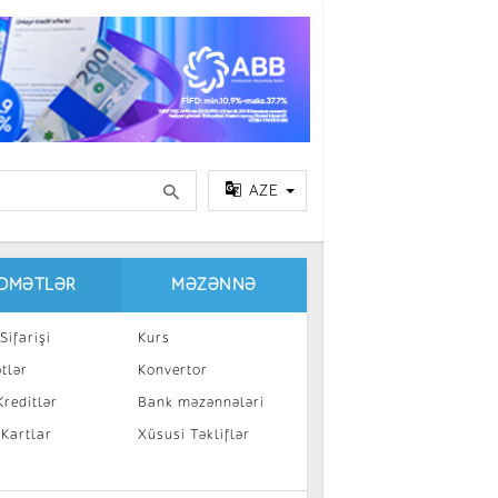
AZE
IDMƏTLƏR
MƏZƏNNƏ
Sifarişi
Kurs
tlər
Konvertor
reditlər
Bank məzənnələri
 Kartlar
Xüsusi Təkliflər
a