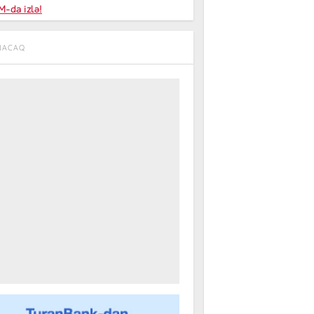
niyalar
-da izlə!
farişi
ANACAQ
m