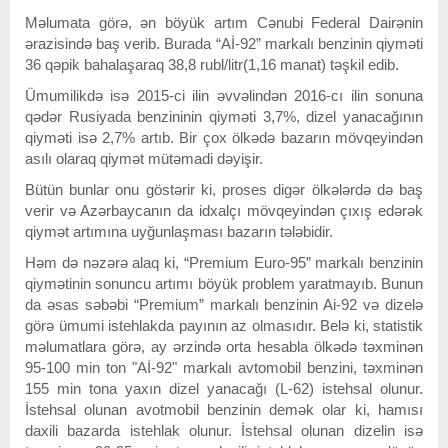
Məlumata görə, ən böyük artım Cənubi Federal Dairənin
ərazisində baş verib. Burada “Aİ-92” markalı benzinin qiyməti
36 qəpik bahalaşaraq 38,8 rubl/litr(1,16 manat) təşkil edib.
Ümumilikdə isə 2015-ci ilin əvvəlindən 2016-cı ilin sonuna
qədər Rusiyada benzininin qiyməti 3,7%, dizel yanacağının
qiyməti isə 2,7% artıb. Bir çox ölkədə bazarın mövqeyindən
asılı olaraq qiymət mütəmadi dəyişir.
Bütün bunlar onu göstərir ki, proses digər ölkələrdə də baş
verir və Azərbaycanın da idxalçı mövqeyindən çıxış edərək
qiymət artımına uyğunlaşması bazarın tələbidir.
Həm də nəzərə alaq ki, “Premium Euro-95” markalı benzinin
qiymətinin sonuncu artımı böyük problem yaratmayıb. Bunun
da əsas səbəbi “Premium” markalı benzinin Ai-92 və dizelə
görə ümumi istehlakda payının az olmasıdır. Belə ki, statistik
məlumatlara görə, ay ərzində orta hesabla ölkədə təxminən
95-100 min ton "Aİ-92" markalı avtomobil benzini, təxminən
155 min tona yaxın dizel yanacağı (L-62) istehsal olunur.
İstehsal olunan avotmobil benzinin demək olar ki, hamısı
daxili bazarda istehlak olunur. İstehsal olunan dizelin isə