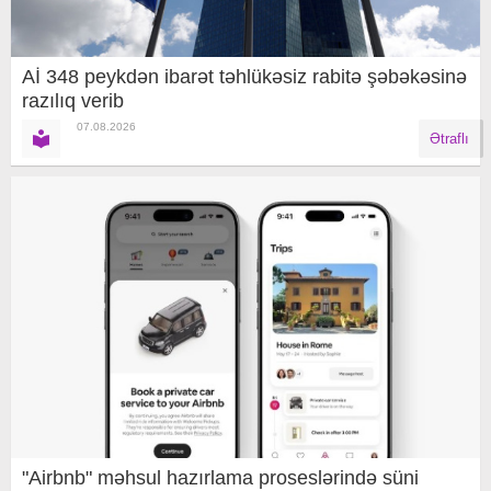
Aİ 348 peykdən ibarət təhlükəsiz rabitə şəbəkəsinə
razılıq verib
07.08.2026
Ətraflı
"Airbnb" məhsul hazırlama proseslərində süni