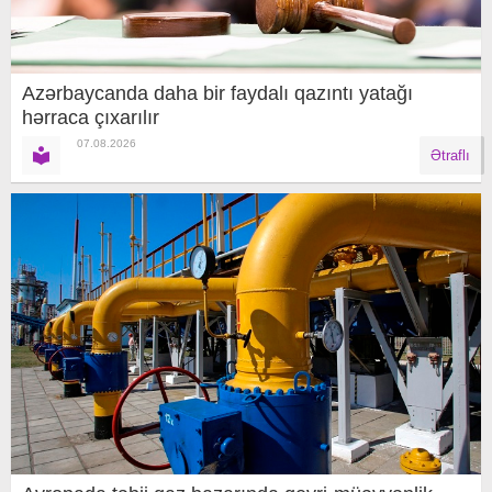
Azərbaycanda daha bir faydalı qazıntı yatağı
hərraca çıxarılır
07.08.2026
Ətraflı