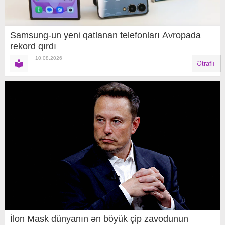
Samsung-un yeni qatlanan telefonları Avropada
rekord qırdı
10.08.2026
Ətraflı
İlon Mask dünyanın ən böyük çip zavodunun