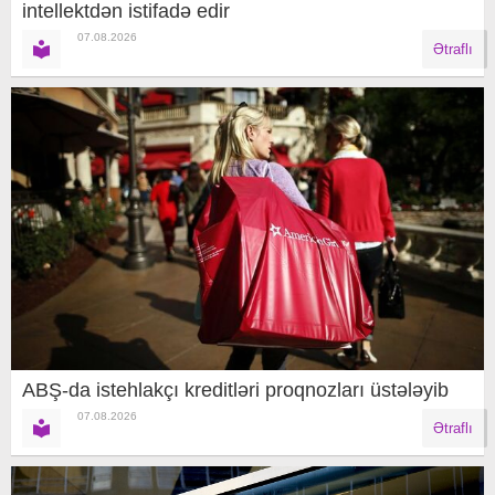
intellektdən istifadə edir
07.08.2026
Ətraflı
ABŞ-da istehlakçı kreditləri proqnozları üstələyib
07.08.2026
Ətraflı