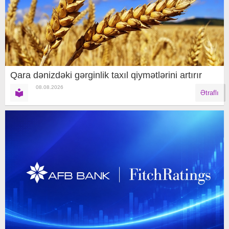
Qara dənizdəki gərginlik taxıl qiymətlərini artırır
08.08.2026
Ətraflı