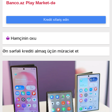
Banco.az Play Market-də
Kredit sifariş edin
Həmçinin oxu
Ən sərfəli krediti almaq üçün müraciət et