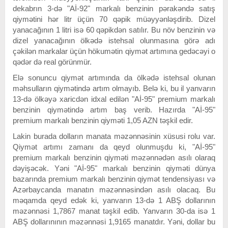
dekabrın 3-də "Aİ-92" markalı benzinin pərakəndə satış
qiymətini hər litr üçün 70 qəpik müəyyənləşdirib. Dizel
yanacağının 1 litri isə 60 qəpikdən satılır. Bu növ benzinin və
dizel yanacağının ölkədə istehsal olunmasına görə adı
çəkilən markalar üçün hökumətin qiymət artımına gedəcəyi o
qədər də real görünmür.
Elə sonuncu qiymət artımında da ölkədə istehsal olunan
məhsulların qiymətində artım olmayıb. Belə ki, bu il yanvarın
13-də ölkəyə xaricdən idxal edilən "Aİ-95" premium markalı
benzinin qiymətində artım baş verib. Hazırda "Aİ-95"
premium markalı benzinin qiyməti 1,05 AZN təşkil edir.
Lakin burada dolların manata məzənnəsinin xüsusi rolu var.
Qiymət artımı zamanı da qeyd olunmuşdu ki, "Aİ-95"
premium markalı benzinin qiyməti məzənnədən asılı olaraq
dəyişəcək. Yəni "Aİ-95" markalı benzinin qiyməti dünya
bazarında premium markalı benzinin qiymət tendensiyası və
Azərbaycanda manatın məzənnəsindən asılı olacaq. Bu
məqamda qeyd edək ki, yanvarın 13-də 1 ABŞ dollarının
məzənnəsi 1,7867 manat təşkil edib. Yanvarın 30-da isə 1
ABŞ dollarınının məzənnəsi 1,9165 manatdır. Yəni, dollar bu