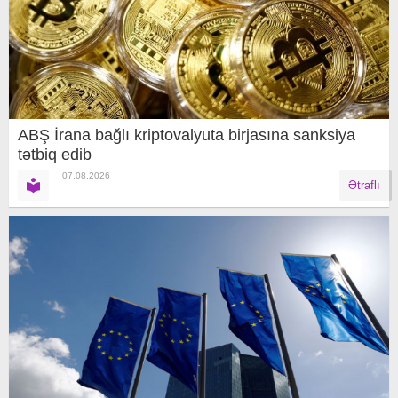
ABŞ İrana bağlı kriptovalyuta birjasına sanksiya
tətbiq edib
07.08.2026
Ətraflı