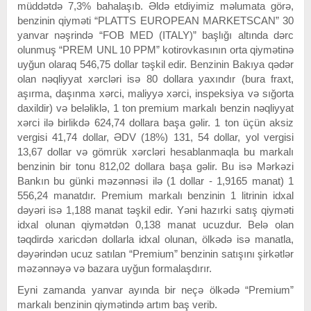
müddətdə 7,3% bahalaşıb. Əldə etdiyimiz məlumata görə,
benzinin qiyməti “PLATTS EUROPEAN MARKETSCAN” 30
yanvar nəşrində “FOB MED (ITALY)” başlığı altında dərc
olunmuş “PREM UNL 10 PPM” kotirovkasının orta qiymətinə
uyğun olaraq 546,75 dollar təşkil edir. Benzinin Bakıya qədər
olan nəqliyyat xərcləri isə 80 dollara yaxındır (bura fraxt,
aşırma, daşınma xərci, maliyyə xərci, inspeksiya və sığorta
daxildir) və beləliklə, 1 ton premium markalı benzin nəqliyyat
xərci ilə birlikdə 624,74 dollara başa gəlir. 1 ton üçün aksiz
vergisi 41,74 dollar, ƏDV (18%) 131, 54 dollar, yol vergisi
13,67 dollar və gömrük xərcləri hesablanmaqla bu markalı
benzinin bir tonu 812,02 dollara başa gəlir. Bu isə Mərkəzi
Bankın bu günki məzənnəsi ilə (1 dollar - 1,9165 manat) 1
556,24 manatdır. Premium markalı benzinin 1 litrinin idxal
dəyəri isə 1,188 manat təşkil edir. Yəni hazırki satış qiyməti
idxal olunan qiymətdən 0,138 manat ucuzdur. Belə olan
təqdirdə xaricdən dollarla idxal olunan, ölkədə isə manatla,
dəyərindən ucuz satılan “Premium” benzinin satışını şirkətlər
məzənnəyə və bazara uyğun formalaşdırır.
Eyni zamanda yanvar ayında bir neçə ölkədə “Premium”
markalı benzinin qiymətində artım baş verib.