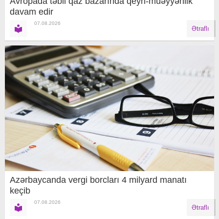
Avropada təbii qaz bazarında qeyri-müəyyənlik
davam edir
07.08.2026
Ətraflı
Azərbaycanda vergi borcları 4 milyard manatı
keçib
07.08.2026
Ətraflı