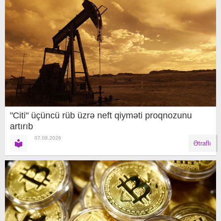
"Citi" üçüncü rüb üzrə neft qiyməti proqnozunu
artırıb
07.08.2026
Ətraflı