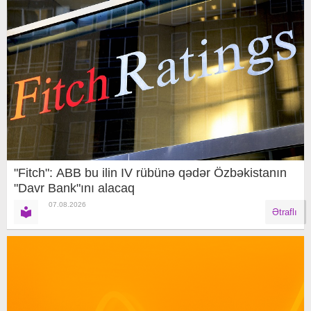
"Fitch": ABB bu ilin IV rübünə qədər Özbəkistanın
"Davr Bank"ını alacaq
07.08.2026
Ətraflı