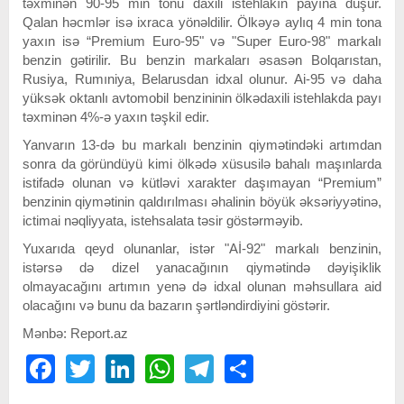
təxminən 90-95 min tonu daxili istehlakın payına düşür.
Qalan həcmlər isə ixraca yönəldilir. Ölkəyə aylıq 4 min tona
yaxın isə “Premium Euro-95" və "Super Euro-98" markalı
benzin gətirilir. Bu benzin markaları əsasən Bolqarıstan,
Rusiya, Rumıniya, Belarusdan idxal olunur. Ai-95 və daha
yüksək oktanlı avtomobil benzininin ölkədaxili istehlakda payı
təxminən 4%-ə yaxın təşkil edir.
Yanvarın 13-də bu markalı benzinin qiymətindəki artımdan
sonra da göründüyü kimi ölkədə xüsusilə bahalı maşınlarda
istifadə olunan və kütləvi xarakter daşımayan “Premium”
benzinin qiymətinin qaldırılması əhalinin böyük əksəriyyətinə,
ictimai nəqliyyata, istehsalata təsir göstərməyib.
Yuxarıda qeyd olunanlar, istər "Aİ-92" markalı benzinin,
istərsə də dizel yanacağının qiymətində dəyişiklik
olmayacağını artımın yenə də idxal olunan məhsullara aid
olacağını və bunu da bazarın şərtləndirdiyini göstərir.
Mənbə: Report.az
Facebook
Twitter
LinkedIn
WhatsApp
Telegram
Share