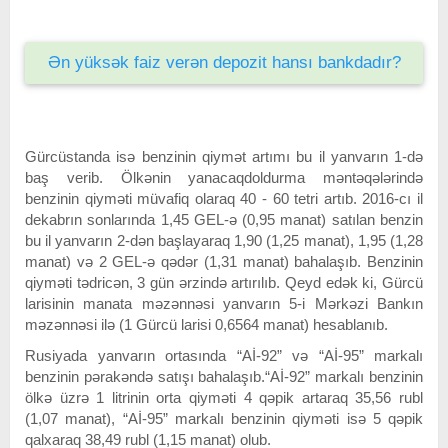
Ən yüksək faiz verən depozit hansı bankdadır?
Gürcüstanda isə benzinin qiymət artımı bu il yanvarın 1-də
baş verib. Ölkənin yanacaqdoldurma məntəqələrində
benzinin qiyməti müvafiq olaraq 40 - 60 tetri artıb. 2016-cı il
dekabrın sonlarında 1,45 GEL-ə (0,95 manat) satılan benzin
bu il yanvarın 2-dən başlayaraq 1,90 (1,25 manat), 1,95 (1,28
manat) və 2 GEL-ə qədər (1,31 manat) bahalaşıb. Benzinin
qiyməti tədricən, 3 gün ərzində artırılıb. Qeyd edək ki, Gürcü
larisinin manata məzənnəsi yanvarın 5-i Mərkəzi Bankın
məzənnəsi ilə (1 Gürcü larisi 0,6564 manat) hesablanıb.
Rusiyada yanvarın ortasında “Aİ-92” və “Aİ-95” markalı
benzinin pərakəndə satışı bahalaşıb.“Aİ-92” markalı benzinin
ölkə üzrə 1 litrinin orta qiyməti 4 qəpik artaraq 35,56 rubl
(1,07 manat), “Aİ-95” markalı benzinin qiyməti isə 5 qəpik
qalxaraq 38,49 rubl (1,15 manat) olub.