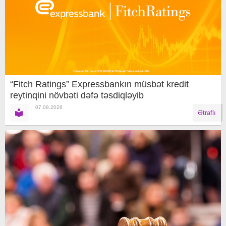
“Fitch Ratings” Expressbankın müsbət kredit
reytinqini növbəti dəfə təsdiqləyib
07.08.2026
Ətraflı