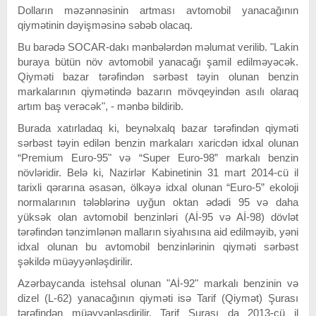
Dolların məzənnəsinin artması avtomobil yanacağının
qiymətinin dəyişməsinə səbəb olacaq.
Bu barədə SOCAR-dakı mənbələrdən məlumat verilib. "Lakin
buraya bütün növ avtomobil yanacağı şamil edilməyəcək.
Qiyməti bazar tərəfindən sərbəst təyin olunan benzin
markalarının qiymətində bazarın mövqeyindən asılı olaraq
artım baş verəcək", - mənbə bildirib.
Burada xatırladaq ki, beynəlxalq bazar tərəfindən qiyməti
sərbəst təyin edilən benzin markaları xaricdən idxal olunan
“Premium Euro-95" və “Super Euro-98” markalı benzin
növləridir. Belə ki, Nazirlər Kabinetinin 31 mart 2014-cü il
tarixli qərarına əsasən, ölkəyə idxal olunan “Euro-5” ekoloji
normalarının tələblərinə uyğun oktan ədədi 95 və daha
yüksək olan avtomobil benzinləri (Aİ-95 və Aİ-98) dövlət
tərəfindən tənzimlənən malların siyahısına aid edilməyib, yəni
idxal olunan bu avtomobil benzinlərinin qiyməti sərbəst
şəkildə müəyyənləşdirilir.
Azərbaycanda istehsal olunan "Aİ-92" markalı benzinin və
dizel (L-62) yanacağının qiyməti isə Tarif (Qiymət) Şurası
tərəfindən müəyyənləşdirilir. Tarif Şurası da 2013-cü il