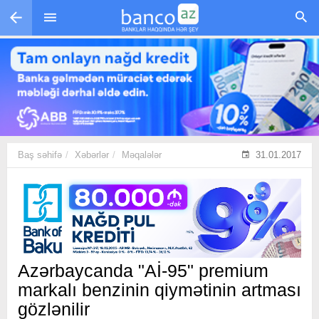
Skip to main content
Baş səhifə
Xəbərlər
Məqalələr
31.01.2017
Azərbaycanda "Aİ-95" premium
markalı benzinin qiymətinin artması
gözlənilir