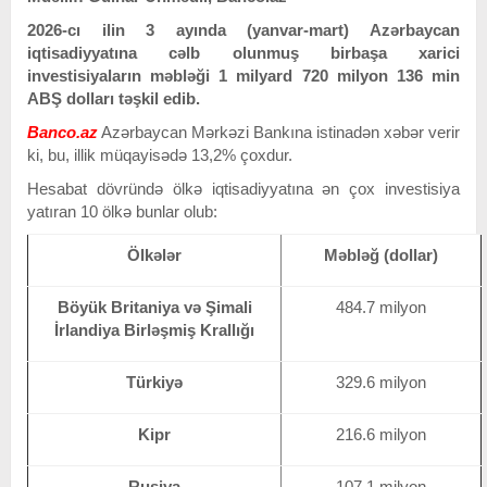
2026-cı ilin 3 ayında (yanvar-mart) Azərbaycan
iqtisadiyyatına cəlb olunmuş birbaşa xarici
investisiyaların məbləği 1 milyard 720 milyon 136 min
ABŞ dolları təşkil edib.
Banco.az
Azərbaycan Mərkəzi Bankına istinadən xəbər verir
ki, bu, illik müqayisədə 13,2% çoxdur.
Hesabat dövründə ölkə iqtisadiyyatına ən çox investisiya
yatıran 10 ölkə bunlar olub:
Ölkələr
Məbləğ (dollar)
Böyük Britaniya və Şimali
484.7 milyon
İrlandiya Birləşmiş Krallığı
Türkiyə
329.6 milyon
Kipr
216.6 milyon
Rusiya
107.1 milyon