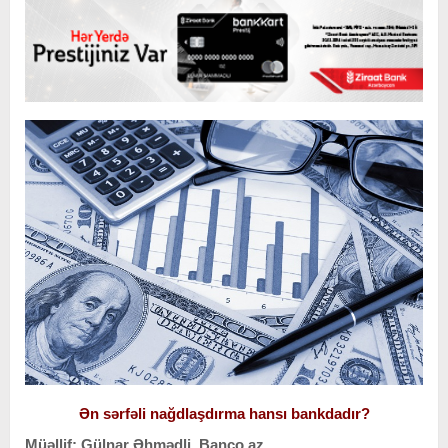
Ən sərfəli nağdlaşdırma hansı bankdadır?
Müəllif: Gülnar Əhmədli, Banco.az