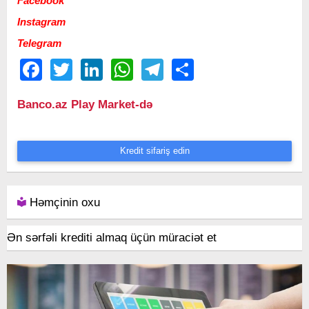
Facebook
Instagram
Telegram
Facebook
Twitter
LinkedIn
WhatsApp
Telegram
Share
Banco.az Play Market-də
Kredit sifariş edin
Həmçinin oxu
Ən sərfəli krediti almaq üçün müraciət et