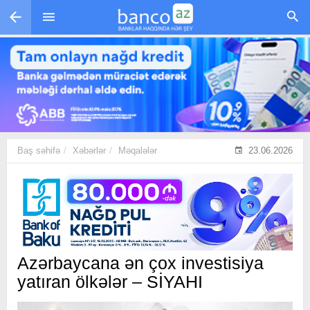
Skip to main content
Baş səhifə
Xəbərlər
Məqalələr
23.06.2026
Azərbaycana ən çox investisiya
yatıran ölkələr – SİYAHI