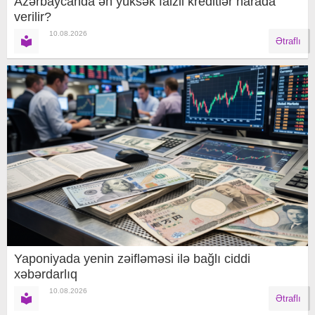
Azərbaycanda ən yüksək faizli kreditlər harada
verilir?
10.08.2026
Ətraflı
Yaponiyada yenin zəifləməsi ilə bağlı ciddi
xəbərdarlıq
10.08.2026
Ətraflı