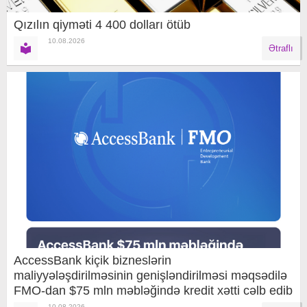
Qızılın qiyməti 4 400 dolları ötüb
10.08.2026
Ətraflı
AccessBank kiçik bizneslərin
maliyyələşdirilməsinin genişləndirilməsi məqsədilə
FMO-dan $75 mln məbləğində kredit xətti cəlb edib
10.08.2026