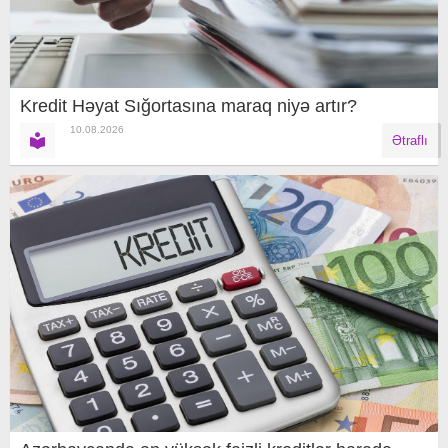
Kredit Həyat Sığortasına maraq niyə artır?
10.08.2026
Ətraflı