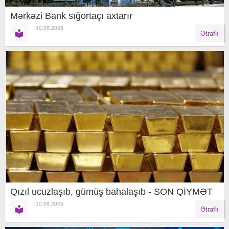
Mərkəzi Bank sığortaçı axtarır
10.08.2026
Ətraflı
Qızıl ucuzlaşıb, gümüş bahalaşıb - SON QİYMƏT
10.08.2026
Ətraflı