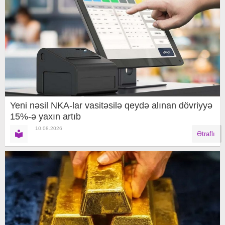
Yeni nəsil NKA-lar vasitəsilə qeydə alınan dövriyyə
15%-ə yaxın artıb
10.08.2026
Ətraflı