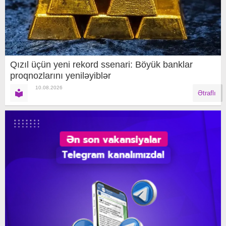
Qızıl üçün yeni rekord ssenari: Böyük banklar
proqnozlarını yeniləyiblər
10.08.2026
Ətraflı