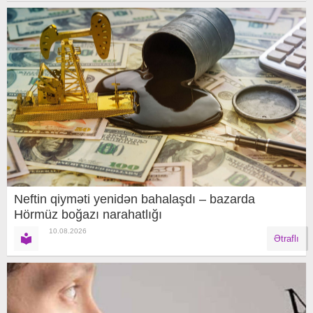
Neftin qiyməti yenidən bahalaşdı – bazarda
Hörmüz boğazı narahatlığı
10.08.2026
Ətraflı