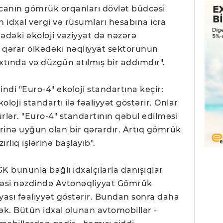
canın gömrük orqanları dövlət büdcəsi
n idxal vergi və rüsumları hesabına icra
kədəki ekoloji vəziyyət də nəzərə
 qərar ölkədəki nəqliyyat sektorunun
vaxtında və düzgün atılmış bir addımdır".
indi "Euro-4" ekoloji standartına keçir:
oloji standartı ilə fəaliyyət göstərir. Onlar
lər. "Euro-4" standartının qəbul edilməsi
inə uyğun olan bir qərardır. Artıq gömrük
rlıq işlərinə başlayıb".
K bununla bağlı idxalçılarla danışıqlar
təsi nəzdində Avtonəqliyyat Gömrük
ası fəaliyyət göstərir. Bundan sonra daha
ək. Bütün idxal olunan avtomobillər -