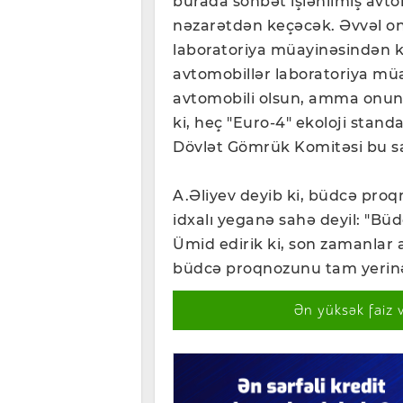
burada söhbət işlənilmiş avto
nəzarətdən keçəcək. Əvvəl onl
laboratoriya müayinəsindən ke
avtomobillər laboratoriya müayi
avtomobili olsun, amma onun 
ki, heç "Euro-4" ekoloji stand
Dövlət Gömrük Komitəsi bu sa
A.Əliyev deyib ki, büdcə pro
idxalı yeganə sahə deyil: "Bü
Ümid edirik ki, son zamanlar a
büdcə proqnozunu tam yerinə
Ən yüksək faiz 