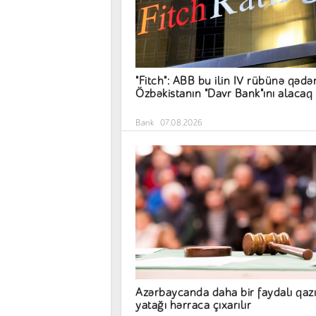
"Fitch": ABB bu ilin IV rübünə qədə
Özbəkistanın "Davr Bank"ını alacaq
Bank
07.08.2026
Azərbaycanda daha bir faydalı qazı
yatağı hərraca çıxarılır