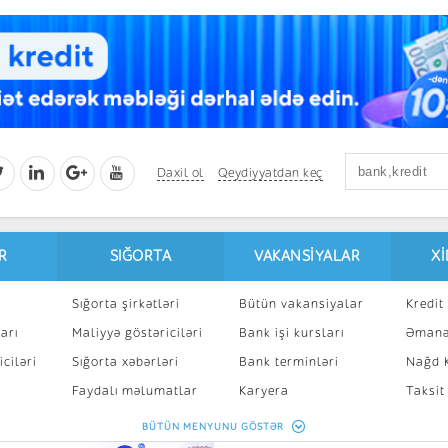
Daxil ol
Qeydiyyatdan keç
R
SIĞORTA
VAKANSIYALAR
X
Sığorta şirkətləri
Bütün vakansiyalar
Kredit 
arı
Maliyyə göstəriciləri
Bank işi kursları
Əmanə
ciləri
Sığorta xəbərləri
Bank terminləri
Nağd K
8
Faydalı məlumatlar
Karyera
Taksit
Sığorta kalkulyatoru
Peşakar inkişaf
İpotek
BÜTÜN MENYUNU GÖSTƏR