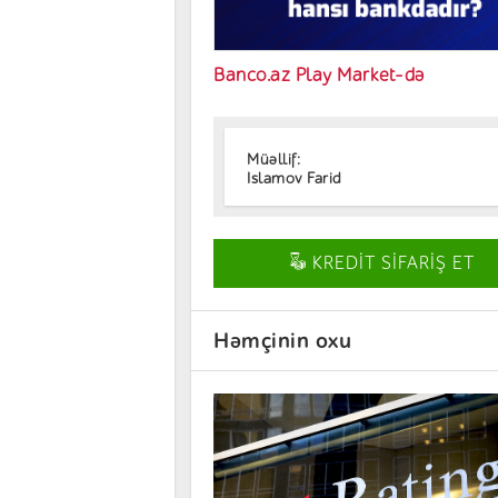
Banco.az Play Market-də
Müəllif:
Islamov Farid
KREDİT SİFARİŞ ET
Həmçinin oxu