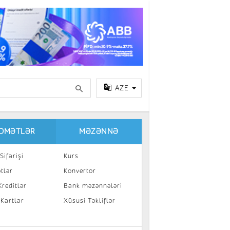
AZE
IDMƏTLƏR
MƏZƏNNƏ
Sifarişi
Kurs
tlər
Konvertor
reditlər
Bank məzənnələri
 Kartlar
Xüsusi Təkliflər
a