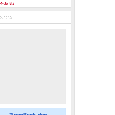
niyalar
-da izlə!
farişi
 OLACAQ
m