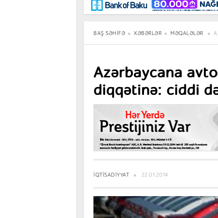
Maraqlı
BancoTV
Müsahibə
BAŞ SƏHIFƏ
XƏBƏRLƏR
MƏQALƏLƏR
A
Azərbaycana avto
diqqətinə: ciddi d
İQTISADIYYAT
22.01.2014