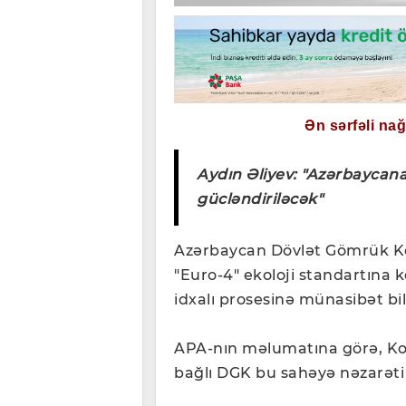
Ən sərfəli na
Aydın Əliyev: "Azərbaycana
gücləndiriləcək"
Azərbaycan Dövlət Gömrük Kom
"Euro-4" ekoloji standartına k
idxalı prosesinə münasibət bil
APA-nın məlumatına görə, Komi
bağlı DGK bu sahəyə nəzarəti