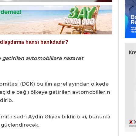
ğdlaşdırma hansı bankdadır?
 gətirilən avtomobillərə nəzarət
itəsi (DGK) bu ilin aprel ayından ölkədə
eçidlə bağlı ölkəyə gətirilən avtomobillərin
dirib.
tə sədri Aydın Əliyev bildirib ki, bununla
 gücləndirəcək.