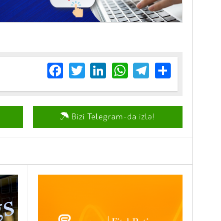
Facebook
Twitter
LinkedIn
WhatsApp
Telegram
Share
Bizi Telegram-da izlə!