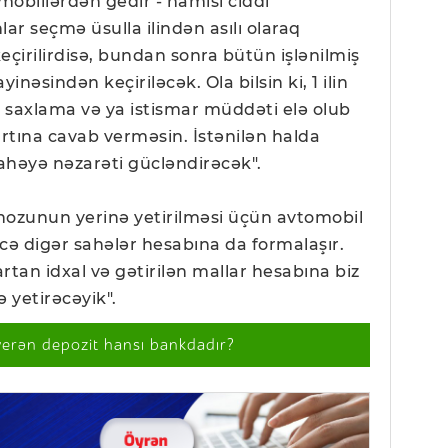
mobillərdən gedir - hamısı ciddi
ar seçmə üsulla ilindən asılı olaraq
çirilirdisə, bundan sonra bütün işlənilmiş
nəsindən keçiriləcək. Ola bilsin ki, 1 ilin
saxlama və ya istismar müddəti elə olub
artına cavab verməsin. İstənilən halda
həyə nəzarəti gücləndirəcək".
qnozunun yerinə yetirilməsi üçün avtomobil
dcə digər sahələr hesabına da formalaşır.
rtan idxal və gətirilən mallar hesabına biz
 yetirəcəyik".
verən depozit hansı bankdadır?