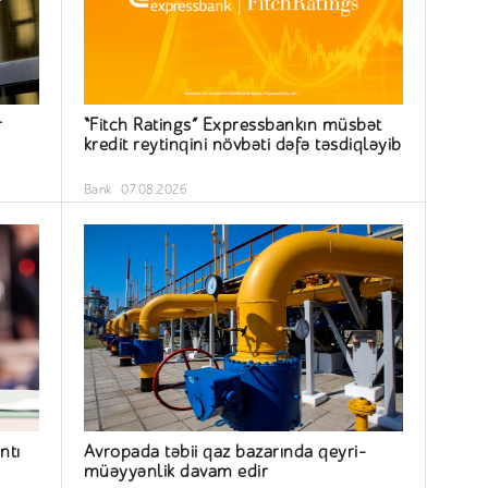
r
“Fitch Ratings” Expressbankın müsbət
kredit reytinqini növbəti dəfə təsdiqləyib
Bank
07.08.2026
ntı
Avropada təbii qaz bazarında qeyri-
müəyyənlik davam edir