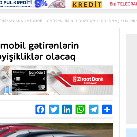
Kampa
Bizi TELEGRAM
Kart si
ZƏRBAYCANA AVTOMOBIL GƏTIRƏNLƏRIN DIQQƏTINƏ: CIDDI DƏYIŞIKLIKLƏR
mobil gətirənlərin
əyişikliklər olacaq
Facebook
Twitter
LinkedIn
WhatsApp
Telegra
Share