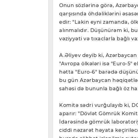
Onun sözlərinə görə, Azərbay
qarşısında öhdəliklərini əsasə
edir: "Lakin eyni zamanda, öl
alınmalıdır. Düşünürəm ki, bu
vəziyyəti və tıxaclarla bağlı 
A.Əliyev deyib ki, Azərbaycan 
"Avropa ölkələri isə "Euro-5" ek
hətta "Euro-6" barədə düşünür
bu gün Azərbaycan həqiqətlər
sahəsi də bununla bağlı öz hazı
Komitə sədri vurğulayıb ki, DG
aparır: "Dövlət Gömrük Komi
İdarəsində gömrük laboratoriy
ciddi nəzarət həyata keçiriləc