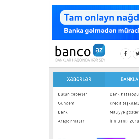
Skip to main content
XƏBƏRLƏR
BANKLA
Bütün xəbərlər
Bank Kataloqu
Gündəm
Kredit təşkilatl
Bank
Maliyyə göstəri
Araşdırmalar
İlin Bankı 201
İnvestisiya