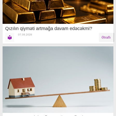
Qızılın qiyməti artmağa davam edəcəkmi?
07.08.2026
Ətraflı