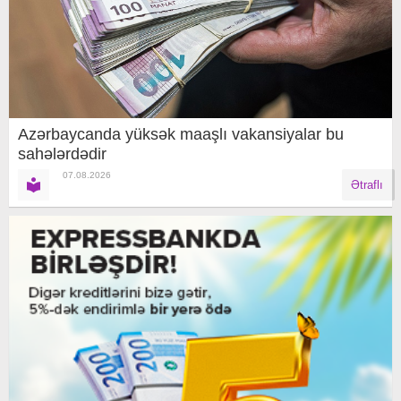
Azərbaycanda yüksək maaşlı vakansiyalar bu
sahələrdədir
07.08.2026
Ətraflı