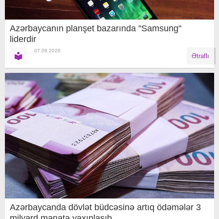
Azərbaycanın planşet bazarında "Samsung"
liderdir
07.08.2026
Ətraflı
Azərbaycanda dövlət büdcəsinə artıq ödəmələr 3
milyard manata yaxınlaşıb