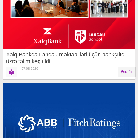
Xalq Bankda Landau məktəbliləri üçün bankçılıq
üzrə təlim keçirildi
07.08.2026
Ətraflı