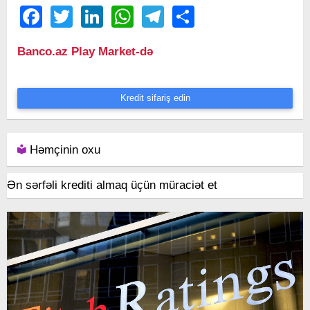
Facebook
Twitter
LinkedIn
WhatsApp
Telegram
Share
Banco.az Play Market-də
Kredit sifariş edin
Həmçinin oxu
Ən sərfəli krediti almaq üçün müraciət et