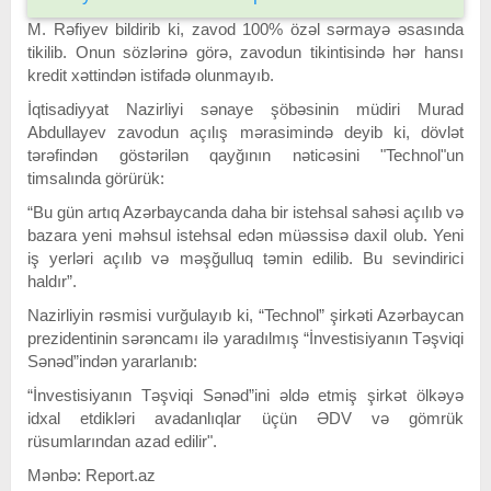
M. Rəfiyev bildirib ki, zavod 100% özəl sərmayə əsasında
tikilib. Onun sözlərinə görə, zavodun tikintisində hər hansı
kredit xəttindən istifadə olunmayıb.
İqtisadiyyat Nazirliyi sənaye şöbəsinin müdiri Murad
Abdullayev zavodun açılış mərasimində deyib ki, dövlət
tərəfindən göstərilən qayğının nəticəsini "Technol"un
timsalında görürük:
“Bu gün artıq Azərbaycanda daha bir istehsal sahəsi açılıb və
bazara yeni məhsul istehsal edən müəssisə daxil olub. Yeni
iş yerləri açılıb və məşğulluq təmin edilib. Bu sevindirici
haldır”.
Nazirliyin rəsmisi vurğulayıb ki, “Technol” şirkəti Azərbaycan
prezidentinin sərəncamı ilə yaradılmış “İnvestisiyanın Təşviqi
Sənəd”indən yararlanıb:
“İnvestisiyanın Təşviqi Sənəd”ini əldə etmiş şirkət ölkəyə
idxal etdikləri avadanlıqlar üçün ƏDV və gömrük
rüsumlarından azad edilir".
Mənbə: Report.az