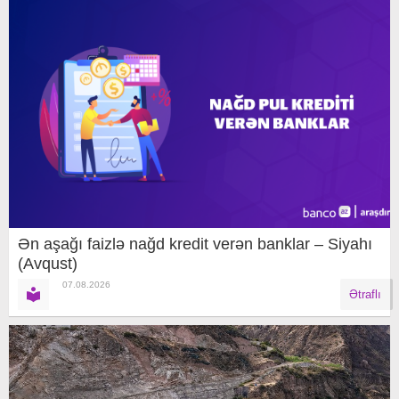
Ən aşağı faizlə nağd kredit verən banklar – Siyahı
(Avqust)
07.08.2026
Ətraflı