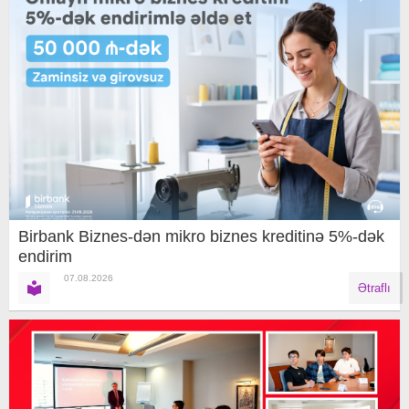
Birbank Biznes-dən mikro biznes kreditinə 5%-dək
endirim
07.08.2026
Ətraflı