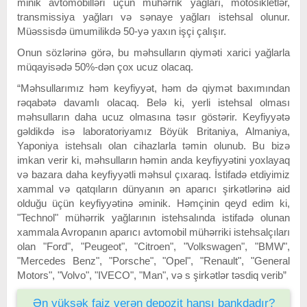
minik avtomobilləri üçün mühərrik yağları, motosikletlər,
transmissiya yağları və sənaye yağları istehsal olunur.
Müəssisdə ümumilikdə 50-yə yaxın işçi çalışır.
Onun sözlərinə görə, bu məhsulların qiyməti xarici yağlarla
müqayisədə 50%-dən çox ucuz olacaq.
“Məhsullarımız həm keyfiyyət, həm də qiymət baxımından
rəqabətə davamlı olacaq. Belə ki, yerli istehsal olması
məhsulların daha ucuz olmasına təsır göstərir. Keyfiyyətə
gəldikdə isə laboratoriyamız Böyük Britaniya, Almaniya,
Yaponiya istehsalı olan cihazlarla təmin olunub. Bu bizə
imkan verir ki, məhsulların həmin anda keyfiyyətini yoxlayaq
və bazara daha keyfiyyətli məhsul çıxaraq. İstifadə etdiyimiz
xammal və qatqıların dünyanın ən aparıcı şirkətlərinə aid
olduğu üçün keyfiyyətinə əminik. Həmçinin qeyd edim ki,
"Technol" mühərrik yağlarının istehsalında istifadə olunan
xammala Avropanın aparıcı avtomobil mühərriki istehsalçıları
olan "Ford", "Peugeot", "Citroen", "Volkswagen", "BMW",
"Mercedes Benz", "Porsche", "Opel", "Renault", "General
Motors", "Volvo", "IVECO", "Man", və s şirkətlər təsdiq verib”
Ən yüksək faiz verən depozit hansı bankdadır?