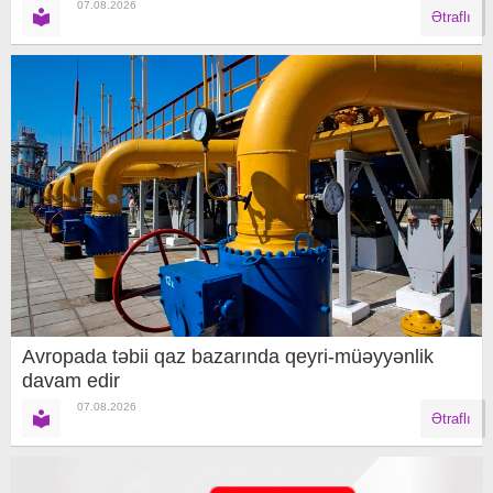
07.08.2026
Ətraflı
Avropada təbii qaz bazarında qeyri-müəyyənlik
davam edir
07.08.2026
Ətraflı