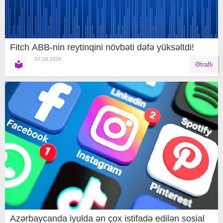
Fitch ABB-nin reytinqini növbəti dəfə yüksəltdi!
07.08.2026
Ətraflı
Azərbaycanda iyulda ən çox istifadə edilən sosial