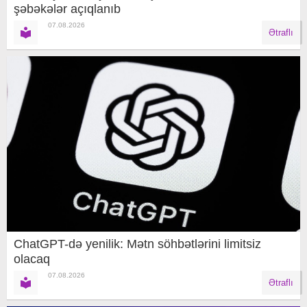
şəbəkələr açıqlanıb
07.08.2026
Ətraflı
ChatGPT-də yenilik: Mətn söhbətlərini limitsiz
olacaq
07.08.2026
Ətraflı