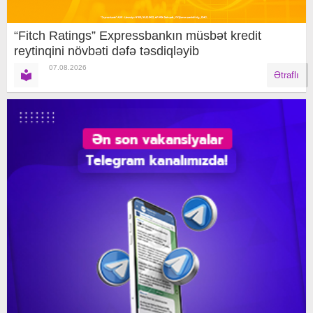
“Fitch Ratings” Expressbankın müsbət kredit
reytinqini növbəti dəfə təsdiqləyib
07.08.2026
Ətraflı