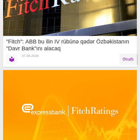
"Fitch": ABB bu ilin IV rübünə qədər Özbəkistanın
"Davr Bank"ını alacaq
07.08.2026
Ətraflı