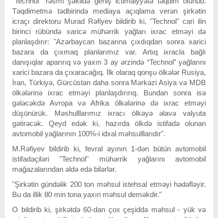
"Technol" rəsmi şəkildə geniş ictimaiyyətə təqdim olunub.
Təqdimetmə tədbirində mediaya açıqlama verən şirkətin
icraçı direktoru Murad Rəfiyev bildirib ki, "Technol" cari ilin
birinci rübündə xaricə mühərrik yağları ixrac etməyi də
planlaşdırır: "Azərbaycan bazarına çıxdıqdan sonra xarici
bazara da çıxmaq planlarımız var. Artıq ixracla bağlı
danışıqlar aparırıq və yaxın 3 ay ərzində “Technol” yağlarını
xarici bazara da çıxaracağıq. İlk olaraq qonşu ölkələr Rusiya,
İran, Türkiyə, Gürcüstan daha sonra Mərkəzi Asiya və MDB
ölkələrinə ixrac etməyi planlaşdırırıq. Bundan sonra isə
gələcəkdə Avropa və Afrika ölkələrinə də ixrac etməyi
düşünürük. Məshulllarımız ixracı ölkəyə əlavə valyuta
gətirəcək. Qeyd edək ki, hazırda ölkdə istifadə olunan
avtomobil yağlarının 100%-i idxal məhsulllarıdır".
M.Rəfiyev bildirib ki, fevral ayının 1-dən bütün avtomobil
istifadəçiləri "Technol" mühərrik yağlarını avtomobil
mağazalarından əldə edə bilərlər.
"Şirkətin gündəlik 200 ton məhsul istehsal etməyi hədəfləyir.
Bu da illik 80 min tona yaxın məhsul deməkdir."
O bildirib ki, şirkətdə 60-dan çox çeşiddə məhsul - yük və