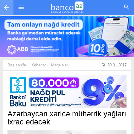
Skip to main content
Baş səhifə
Xəbərlər
Məqalələr
30.01.2017
Azərbaycan xaricə mühərrik yağları
ixrac edəcək