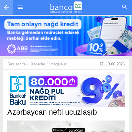
Skip to main content
Baş səhifə
Xəbərlər
Məqalələr
13.06.2026
Azərbaycan nefti ucuzlaşıb