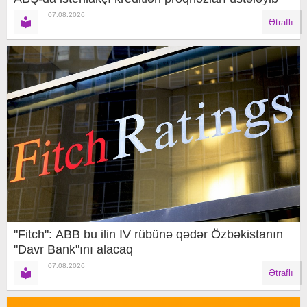
07.08.2026
Ətraflı
"Fitch": ABB bu ilin IV rübünə qədər Özbəkistanın
"Davr Bank"ını alacaq
07.08.2026
Ətraflı