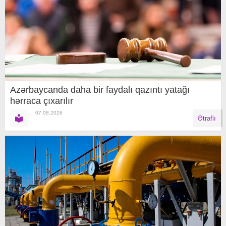
Azərbaycanda daha bir faydalı qazıntı yatağı
hərraca çıxarılır
07.08.2026
Ətraflı