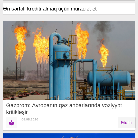
Ən sərfəli krediti almaq üçün müraciət et
Gazprom: Avropanın qaz anbarlarında vəziyyət
kritikləşir
08.08.2026
Ətraflı