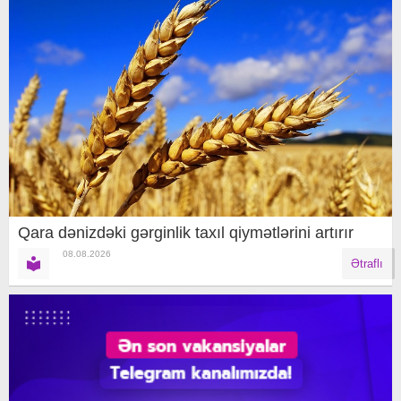
Qara dənizdəki gərginlik taxıl qiymətlərini artırır
08.08.2026
Ətraflı