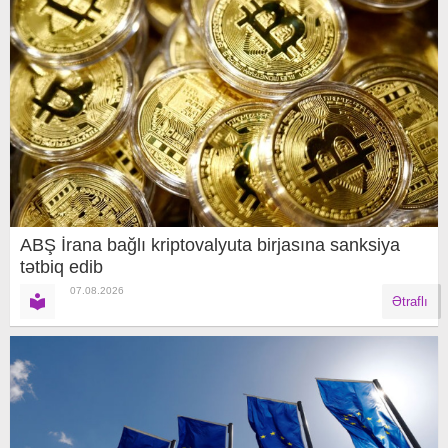
ABŞ İrana bağlı kriptovalyuta birjasına sanksiya
tətbiq edib
07.08.2026
Ətraflı