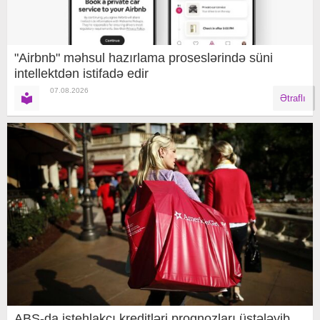
"Airbnb" məhsul hazırlama proseslərində süni
intellektdən istifadə edir
07.08.2026
Ətraflı
ABŞ-da istehlakçı kreditləri proqnozları üstələyib