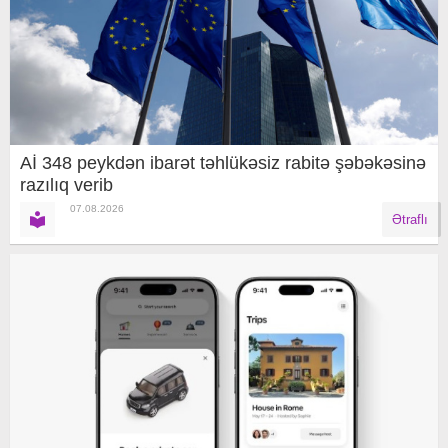
Aİ 348 peykdən ibarət təhlükəsiz rabitə şəbəkəsinə
razılıq verib
07.08.2026
Ətraflı