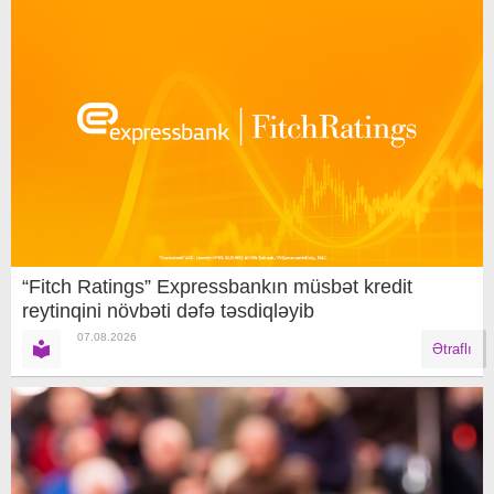
“Fitch Ratings” Expressbankın müsbət kredit
reytinqini növbəti dəfə təsdiqləyib
07.08.2026
Ətraflı