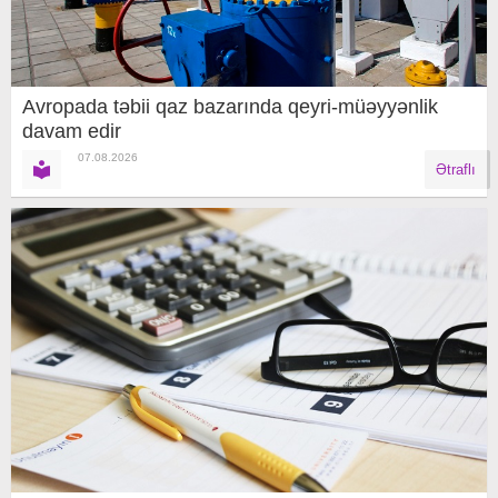
Avropada təbii qaz bazarında qeyri-müəyyənlik
davam edir
07.08.2026
Ətraflı