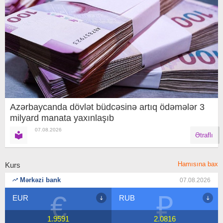
Azərbaycanda dövlət büdcəsinə artıq ödəmələr 3
milyard manata yaxınlaşıb
07.08.2026
Ətraflı
Hamısına bax
Kurs
Mərkəzi bank
07.08.2026
₽
$
RUB
USD
2.0816
1.7