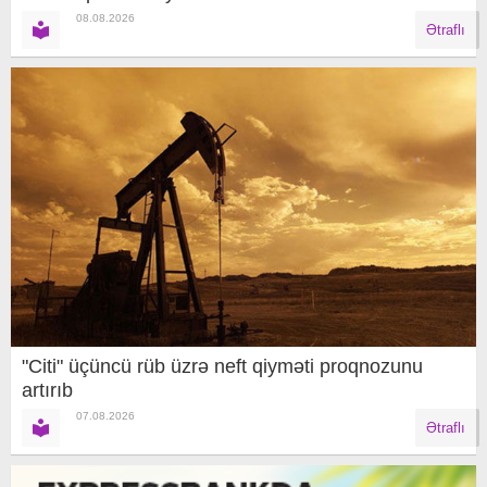
08.08.2026
Ətraflı
"Citi" üçüncü rüb üzrə neft qiyməti proqnozunu
artırıb
07.08.2026
Ətraflı