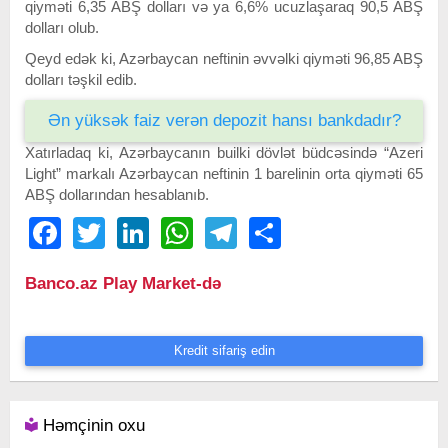
qiyməti 6,35 ABŞ dolları və ya 6,6% ucuzlaşaraq 90,5 ABŞ
dolları olub.
Qeyd edək ki, Azərbaycan neftinin əvvəlki qiyməti 96,85 ABŞ
dolları təşkil edib.
Ən yüksək faiz verən depozit hansı bankdadır?
Xatırladaq ki, Azərbaycanın builki dövlət büdcəsində “Azeri
Light” markalı Azərbaycan neftinin 1 barelinin orta qiyməti 65
ABŞ dollarından hesablanıb.
Facebook
Twitter
LinkedIn
WhatsApp
Telegram
Share
Banco.az Play Market-də
Kredit sifariş edin
Həmçinin oxu