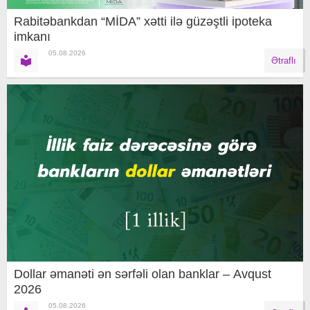
Rabitəbankdan “MİDA” xətti ilə güzəştli ipoteka
imkanı
05.08.2026
Ətraflı
Dollar əmanəti ən sərfəli olan banklar – Avqust
2026
05.08.2026