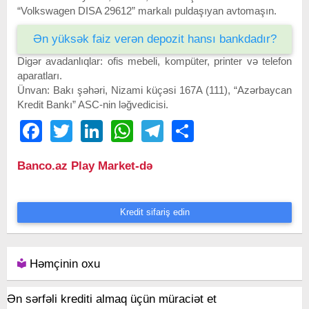
“Volkswagen DISA 29612” markalı puldaşıyan avtomaşın.
Ən yüksək faiz verən depozit hansı bankdadır?
Digər avadanlıqlar: ofis mebeli, kompüter, printer və telefon
aparatları.
Ünvan: Bakı şəhəri, Nizami küçəsi 167A (111), “Azərbaycan
Kredit Bankı” ASC-nin ləğvedicisi.
Facebook
Twitter
LinkedIn
WhatsApp
Telegram
Share
Banco.az Play Market-də
Kredit sifariş edin
Həmçinin oxu
Ən sərfəli krediti almaq üçün müraciət et