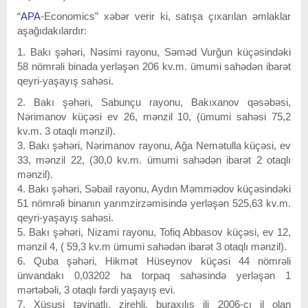
“
APA
-Economics” xəbər verir ki, satışa çıxarılan əmlaklar
aşağıdakılardır:
1. Bakı şəhəri, Nəsimi rayonu, Səməd Vurğun küçəsindəki
58 nömrəli binada yerləşən 206 kv.m. ümumi sahədən ibarət
qeyri-yaşayış sahəsi.
2. Bakı şəhəri, Sabunçu rayonu, Bakıxanov qəsəbəsi,
Nərimanov küçəsi ev 26, mənzil 10, (ümumi sahəsi 75,2
kv.m. 3 otaqlı mənzil).
3. Bakı şəhəri, Nərimanov rayonu, Ağa Nemətulla küçəsi, ev
33, mənzil 22, (30,0 kv.m. ümumi sahədən ibarət 2 otaqlı
mənzil).
4. Bakı şəhəri, Səbail rayonu, Aydın Məmmədov küçəsindəki
51 nömrəli binanın yarımzirzəmisində yerləşən 525,63 kv.m.
qeyri-yaşayış sahəsi.
5. Bakı şəhəri, Nizami rayonu, Tofiq Abbasov küçəsi, ev 12,
mənzil 4, ( 59,3 kv.m ümumi sahədən ibarət 3 otaqlı mənzil).
6. Quba şəhəri, Hikmət Hüseynov küçəsi 44 nömrəli
ünvandakı 0,03202 ha torpaq sahəsində yerləşən 1
mərtəbəli, 3 otaqlı fərdi yaşayış evi.
7. Xüsusi təyinatlı, zirehli, buraxılış ili 2006-cı il olan