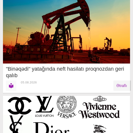
"Binəqədi" yatağında neft hasilatı proqnozdan geri
qalıb
05.08.2026
Ətraflı