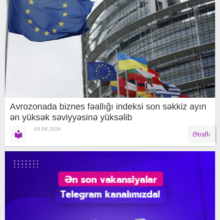
Avrozonada biznes fəallığı indeksi son səkkiz ayın
ən yüksək səviyyəsinə yüksəlib
05.08.2026
Ətraflı