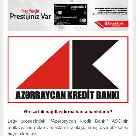
Ən sərfəli nağdlaşdırma hansı bankdadır?
Ləğv prosesindəki “Azərbaycan Kredit Bankı” ASC-nin
mülkiyyətində olan əmlakların razılaşdırılmış qiymətə satışı
həyata keçirilir.