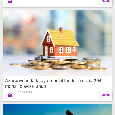
Ətraflı
Azərbaycanda kirayə mənzil fonduna daha 204
mənzil əlavə olunub
05.08.2026
Ətraflı