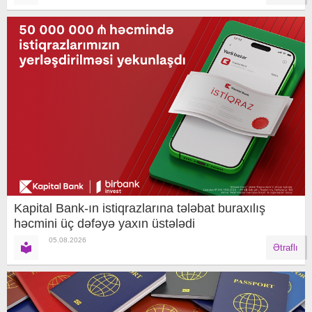
Kapital Bank-ın istiqrazlarına tələbat buraxılış
həcmini üç dəfəyə yaxın üstələdi
05.08.2026
Ətraflı