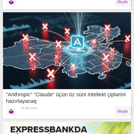
Ətraflı
"Anthropic" "Claude" üçün öz süni intellekt çiplərini
hazırlayacaq
05.08.2026
Ətraflı