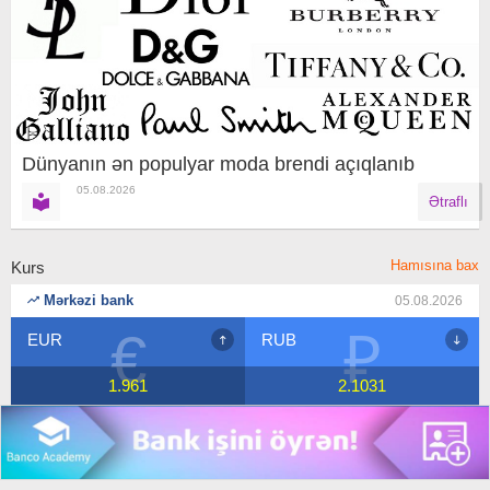
Dünyanın ən populyar moda brendi açıqlanıb
05.08.2026
Ətraflı
Hamısına bax
Kurs
Mərkəzi bank
05.08.2026
€
₽
EUR
RUB
1.961
2.1031