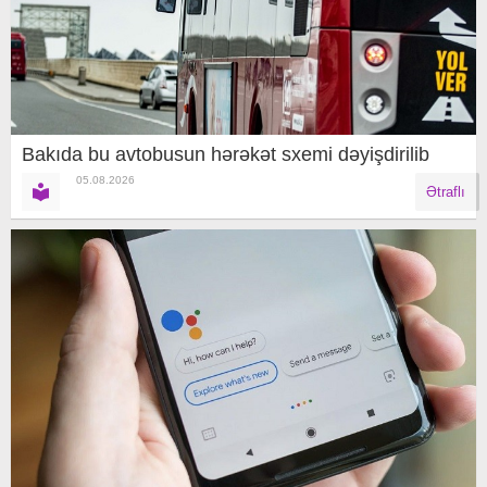
Bakıda bu avtobusun hərəkət sxemi dəyişdirilib
05.08.2026
Ətraflı