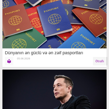
Dünyanın ən güclü və ən zəif pasportları
05.08.2026
Ətraflı