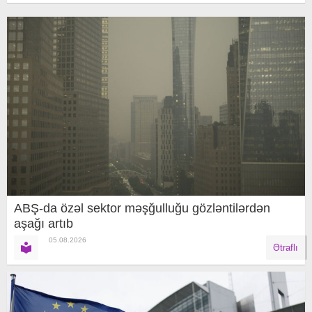
ABŞ-da özəl sektor məşğulluğu gözləntilərdən
aşağı artıb
05.08.2026
Ətraflı