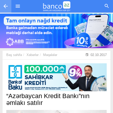
Skip to main content
Baş səhifə
Xəbərlər
Məqalələr
02.10.2017
“Azərbaycan Kredit Bankı”nın
əmlakı satılır