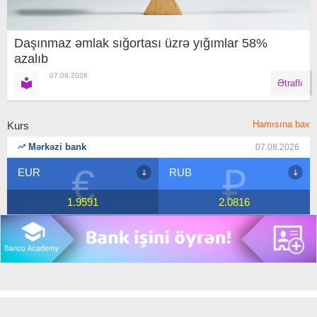
Daşınmaz əmlak sığortası üzrə yığımlar 58%
azalıb
07.08.2026
Ətraflı
Hamısına bax
Kurs
Mərkəzi bank
07.08.2026
₽
$
RUB
USD
2.0816
1.7
Copyright © 2018 Banco.az