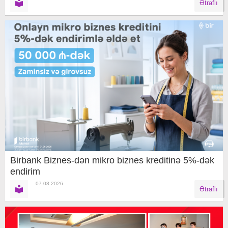
Ətraflı
Birbank Biznes-dən mikro biznes kreditinə 5%-dək
endirim
07.08.2026
Ətraflı