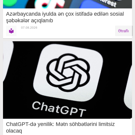
Azərbaycanda iyulda ən çox istifadə edilən sosial
şəbəkələr açıqlanıb
07.08.2026
Ətraflı
ChatGPT-də yenilik: Mətn söhbətlərini limitsiz
olacaq