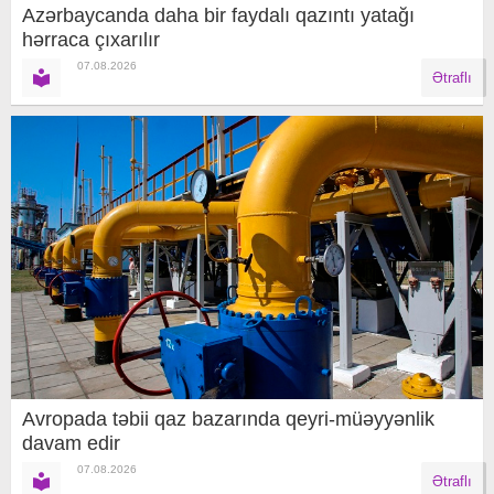
Azərbaycanda daha bir faydalı qazıntı yatağı
hərraca çıxarılır
07.08.2026
Ətraflı
Avropada təbii qaz bazarında qeyri-müəyyənlik
davam edir
07.08.2026
Ətraflı