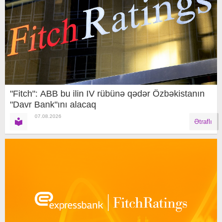
"Fitch": ABB bu ilin IV rübünə qədər Özbəkistanın
"Davr Bank"ını alacaq
07.08.2026
Ətraflı