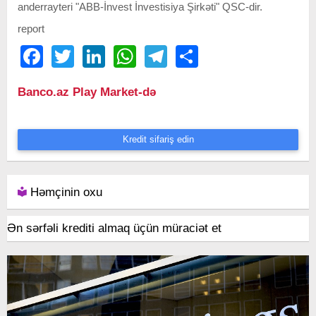
anderrayteri "ABB-İnvest İnvestisiya Şirkəti" QSC-dir.
report
Facebook
Twitter
LinkedIn
WhatsApp
Telegram
Share
Banco.az Play Market-də
Kredit sifariş edin
Həmçinin oxu
Ən sərfəli krediti almaq üçün müraciət et