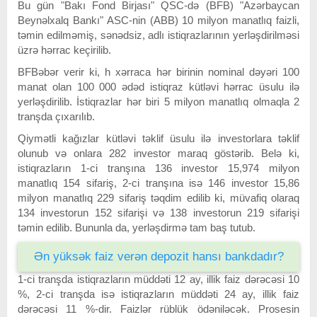
Bu gün "Bakı Fond Birjası" QSC-də (BFB) "Azərbaycan
Beynəlxalq Bankı" ASC-nin (ABB) 10 milyon manatlıq faizli,
təmin edilməmiş, sənədsiz, adlı istiqrazlarının yerləşdirilməsi
üzrə hərrac keçirilib.
BFBəbər verir ki, h xərraca hər birinin nominal dəyəri 100
manat olan 100 000 ədəd istiqraz kütləvi hərrac üsulu ilə
yerləşdirilib. İstiqrazlar hər biri 5 milyon manatlıq olmaqla 2
tranşda çıxarılıb.
Qiymətli kağızlar kütləvi təklif üsulu ilə investorlara təklif
olunub və onlara 282 investor maraq göstərib. Belə ki,
istiqrazların 1-ci tranşına 136 investor 15,974 milyon
manatlıq 154 sifariş, 2-ci tranşına isə 146 investor 15,86
milyon manatlıq 229 sifariş təqdim edilib ki, müvafiq olaraq
134 investorun 152 sifarişi və 138 investorun 219 sifarişi
təmin edilib. Bununla da, yerləşdirmə tam baş tutub.
Ən yüksək faiz verən depozit hansı bankdadır?
1-ci tranşda istiqrazların müddəti 12 ay, illik faiz dərəcəsi 10
%, 2-ci tranşda isə istiqrazların müddəti 24 ay, illik faiz
dərəcəsi 11 %-dir. Faizlər rüblük ödəniləcək. Prosesin