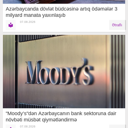
Azərbaycanda dövlət büdcəsinə artıq ödəmələr 3
milyard manata yaxınlaşıb
07.08.2026
Ətraflı
"Moody’s"dən Azərbaycanın bank sektoruna dair
növbəti müsbət qiymətləndirmə
07.08.2026