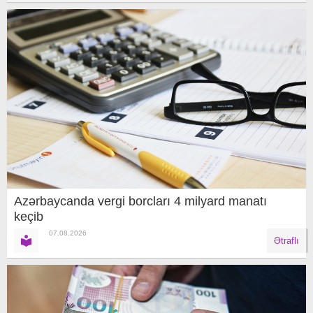
Azərbaycanda vergi borcları 4 milyard manatı
keçib
07.08.2026
Ətraflı