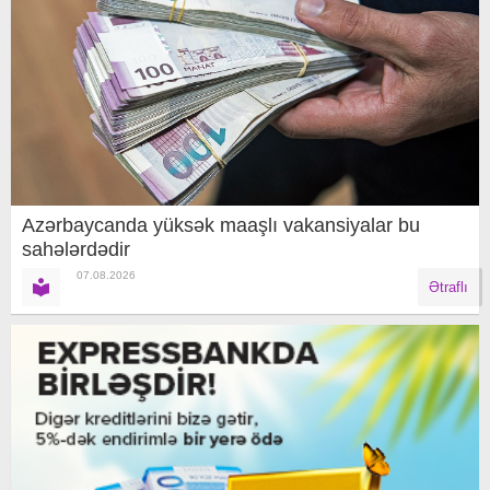
Azərbaycanda yüksək maaşlı vakansiyalar bu
sahələrdədir
07.08.2026
Ətraflı