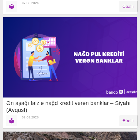
07.08.2026
Ətraflı
Ən aşağı faizlə nağd kredit verən banklar – Siyahı
(Avqust)
07.08.2026
Ətraflı