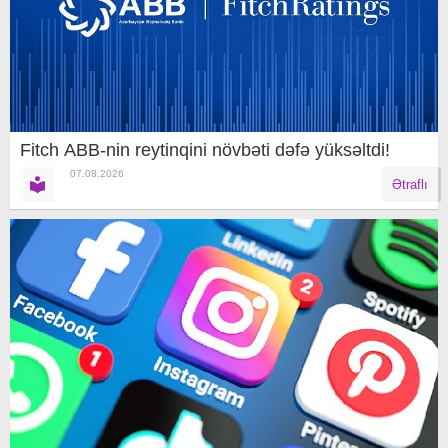
Fitch ABB-nin reytinqini növbəti dəfə yüksəltdi!
07.08.2026
Ətraflı