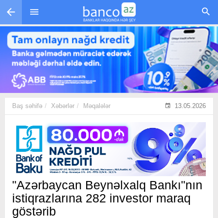
Skip to main content
Baş səhifə
Xəbərlər
Məqalələr
13.05.2026
"Azərbaycan Beynəlxalq Bankı"nın
istiqrazlarına 282 investor maraq
göstərib