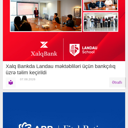
Xalq Bankda Landau məktəbliləri üçün bankçılıq
üzrə təlim keçirildi
07.08.2026
Ətraflı