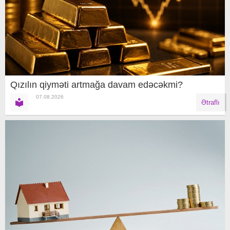
Qızılın qiyməti artmağa davam edəcəkmi?
07.08.2026
Ətraflı