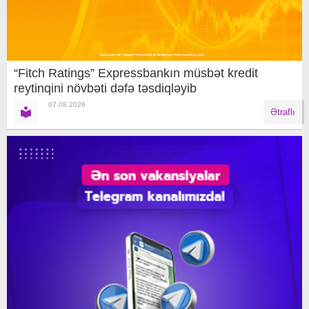
“Fitch Ratings” Expressbankın müsbət kredit
reytinqini növbəti dəfə təsdiqləyib
07.08.2026
Ətraflı