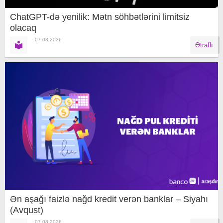
ChatGPT-də yenilik: Mətn söhbətlərini limitsiz
olacaq
07.08.2026
Ətraflı
Ən aşağı faizlə nağd kredit verən banklar – Siyahı
(Avqust)
07.08.2026