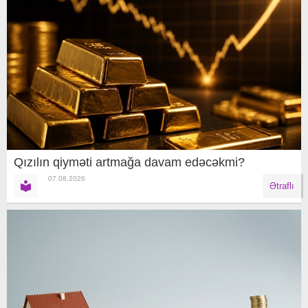
Qızılın qiyməti artmağa davam edəcəkmi?
07.08.2026
Ətraflı