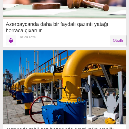
Azərbaycanda daha bir faydalı qazıntı yatağı
hərraca çıxarılır
07.08.2026
Ətraflı