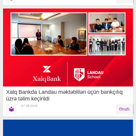
Xalq Bankda Landau məktəbliləri üçün bankçılıq
üzrə təlim keçirildi
07.08.2026
Ətraflı