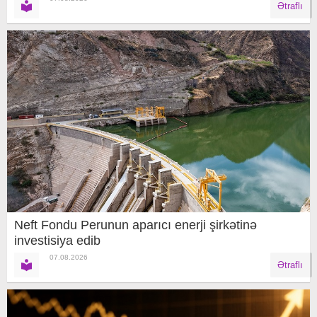
Ətraflı
Neft Fondu Perunun aparıcı enerji şirkətinə
investisiya edib
07.08.2026
Ətraflı