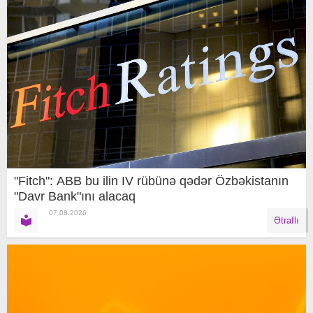
"Fitch": ABB bu ilin IV rübünə qədər Özbəkistanın
"Davr Bank"ını alacaq
07.08.2026
Ətraflı