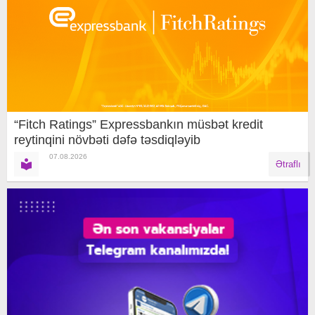
“Fitch Ratings” Expressbankın müsbət kredit
reytinqini növbəti dəfə təsdiqləyib
07.08.2026
Ətraflı