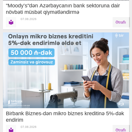
"Moody’s"dən Azərbaycanın bank sektoruna dair
növbəti müsbət qiymətləndirmə
07.08.2026
Ətraflı
Birbank Biznes-dən mikro biznes kreditinə 5%-dək
endirim
07.08.2026
Ətraflı