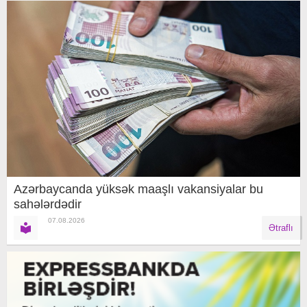
Azərbaycanda yüksək maaşlı vakansiyalar bu
sahələrdədir
07.08.2026
Ətraflı