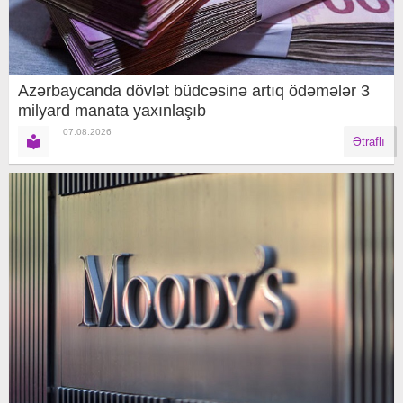
Azərbaycanda dövlət büdcəsinə artıq ödəmələr 3
milyard manata yaxınlaşıb
07.08.2026
Ətraflı