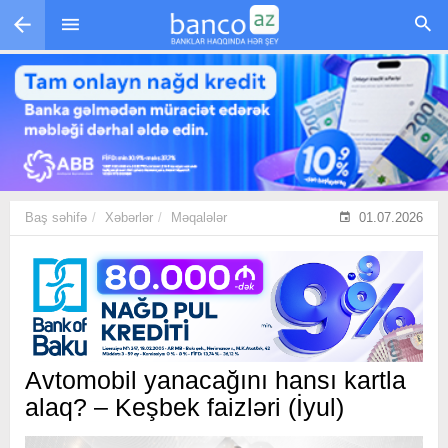
Skip to main content
Baş səhifə
Xəbərlər
Məqalələr
01.07.2026
Avtomobil yanacağını hansı kartla
alaq? – Keşbek faizləri (İyul)