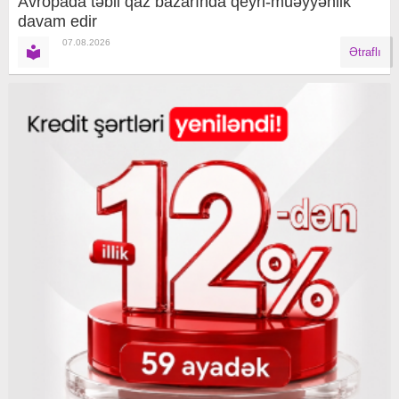
Avropada təbii qaz bazarında qeyri-müəyyənlik
davam edir
07.08.2026
Ətraflı