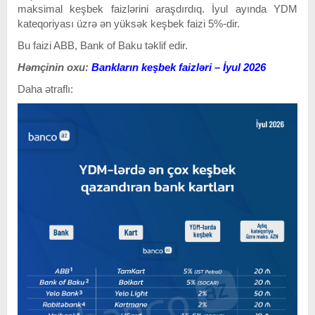
maksimal keşbek faizlərini araşdırdıq. İyul ayında YDM
kateqoriyası üzrə ən yüksək keşbek faizi 5%-dir.
Bu faizi ABB, Bank of Baku təklif edir.
Həmçinin oxu:
Bankların keşbek faizləri – İyul 2026
Daha ətraflı: