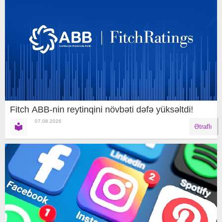
Fitch ABB-nin reytinqini növbəti dəfə yüksəltdi!
07.08.2026
Ətraflı