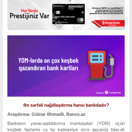
Ən sərfəli nağdlaşdırma hansı bankdadır?
Araşdırma: Gülnar Əhmədli, Banco.az
Bankların yanacaqdoldurma məntəqələri (YDM) üçün
keşbek faizlərini və bu kateqoriya üzrə qazanıla biləcək