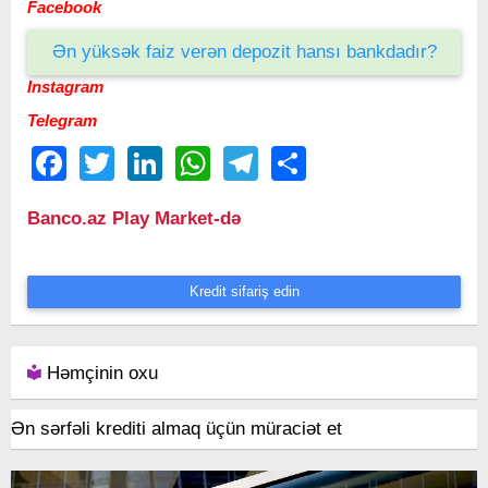
Facebook
Ən yüksək faiz verən depozit hansı bankdadır?
Instagram
Telegram
Facebook
Twitter
LinkedIn
WhatsApp
Telegram
Share
Banco.az Play Market-də
Kredit sifariş edin
Həmçinin oxu
Ən sərfəli krediti almaq üçün müraciət et