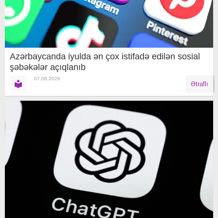
Azərbaycanda iyulda ən çox istifadə edilən sosial
şəbəkələr açıqlanıb
07.08.2026
Ətraflı