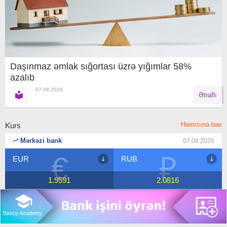
Daşınmaz əmlak sığortası üzrə yığımlar 58%
azalıb
07.08.2026
Ətraflı
Hamısına bax
Kurs
Mərkəzi bank
07.08.2026
₽
$
RUB
USD
2.0816
1.7