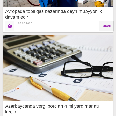
Avropada təbii qaz bazarında qeyri-müəyyənlik
davam edir
07.08.2026
Ətraflı
Azərbaycanda vergi borcları 4 milyard manatı
keçib