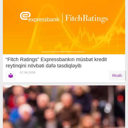
“Fitch Ratings” Expressbankın müsbət kredit
reytinqini növbəti dəfə təsdiqləyib
07.08.2026
Ətraflı