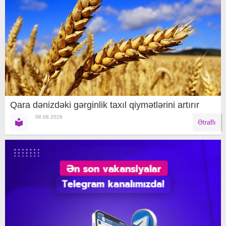
Qara dənizdəki gərginlik taxıl qiymətlərini artırır
08.08.2026
Ətraflı