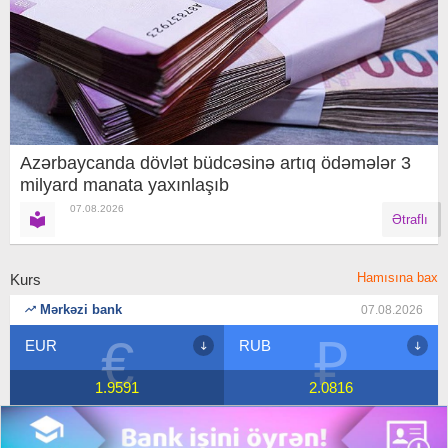
Azərbaycanda dövlət büdcəsinə artıq ödəmələr 3
milyard manata yaxınlaşıb
07.08.2026
Ətraflı
Hamısına bax
Kurs
Mərkəzi bank
07.08.2026
₽
$
RUB
USD
2.0816
1.7