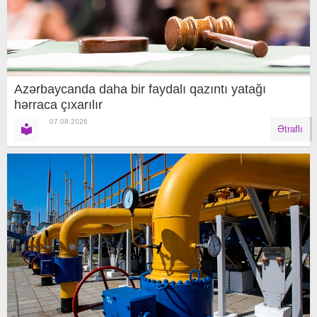
Azərbaycanda daha bir faydalı qazıntı yatağı
hərraca çıxarılır
07.08.2026
Ətraflı