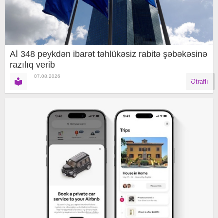
Aİ 348 peykdən ibarət təhlükəsiz rabitə şəbəkəsinə
razılıq verib
07.08.2026
Ətraflı