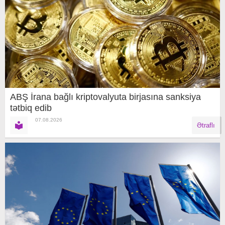
ABŞ İrana bağlı kriptovalyuta birjasına sanksiya
tətbiq edib
07.08.2026
Ətraflı