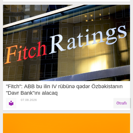
"Fitch": ABB bu ilin IV rübünə qədər Özbəkistanın
"Davr Bank"ını alacaq
07.08.2026
Ətraflı