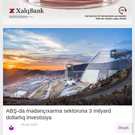
ABŞ-da mədənçıxarma sektoruna 3 milyard
dollarlıq investisiya
08.08.2026
Ətraflı