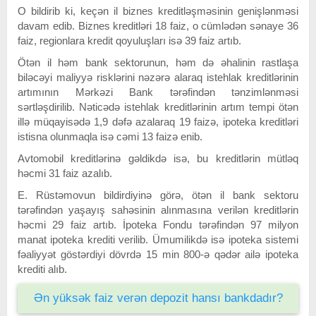
O bildirib ki, keçən il biznes kreditləşməsinin genişlənməsi
davam edib. Biznes kreditləri 18 faiz, o cümlədən sənaye 36
faiz, regionlara kredit qoyuluşları isə 39 faiz artıb.
Ötən il həm bank sektorunun, həm də əhalinin rastlaşa
biləcəyi maliyyə risklərini nəzərə alaraq istehlak kreditlərinin
artımının Mərkəzi Bank tərəfindən tənzimlənməsi
sərtləşdirilib. Nəticədə istehlak kreditlərinin artım tempi ötən
illə müqayisədə 1,9 dəfə azalaraq 19 faizə, ipoteka kreditləri
istisna olunmaqla isə cəmi 13 faizə enib.
Avtomobil kreditlərinə gəldikdə isə, bu kreditlərin mütləq
həcmi 31 faiz azalıb.
E. Rüstəmovun bildirdiyinə görə, ötən il bank sektoru
tərəfindən yaşayış sahəsinin alınmasına verilən kreditlərin
həcmi 29 faiz artıb. İpoteka Fondu tərəfindən 97 milyon
manat ipoteka krediti verilib. Ümumilikdə isə ipoteka sistemi
fəaliyyət göstərdiyi dövrdə 15 min 800-ə qədər ailə ipoteka
krediti alıb.
Ən yüksək faiz verən depozit hansı bankdadır?