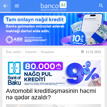
Skip to main content
Baş səhifə
Xəbərlər
Məqalələr
11.01.2015
Avtomobil kreditləşməsinin həcmi
nə qədər azaldı?