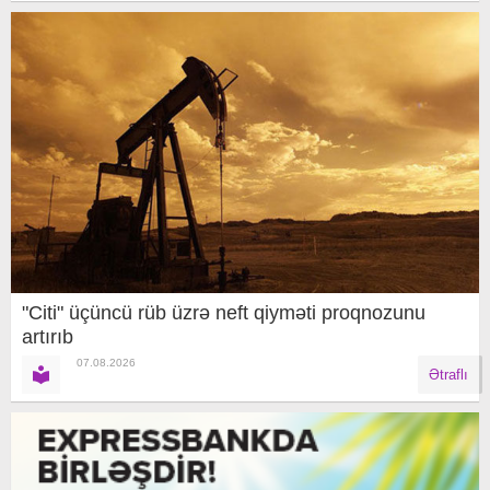
"Citi" üçüncü rüb üzrə neft qiyməti proqnozunu
artırıb
07.08.2026
Ətraflı