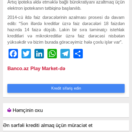
Artıq ipoteka əldə etməklə bağlı bürokratiyanı azaltmaq üçün
elektron ipotekanın tətbiqinə başlanılıb.
2014-cü ildə faiz dərəcələrinin azalması prosesi də davam
edib: “Son illərdə kreditlər üzrə faiz dərəcələri 18 faizdən
hazırda 14 faizə düşüb. Lakin bir sıra təminatçı istehlak
kreditləri və mikrokreditlər üzrə faiz dərəcəsi nisbətən
yüksəkdir və bizim burada görəcəyimiz hələ çoxlu işlər var”.
Facebook
Twitter
LinkedIn
WhatsApp
Telegram
Share
Banco.az Play Market-də
Kredit sifariş edin
Həmçinin oxu
Ən sərfəli krediti almaq üçün müraciət et