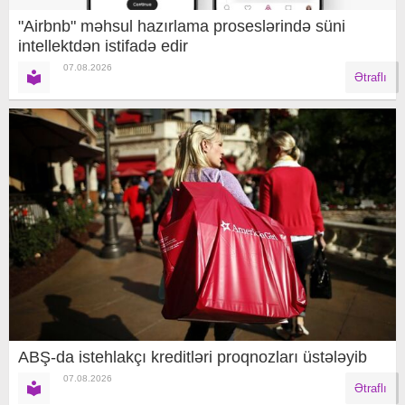
"Airbnb" məhsul hazırlama proseslərində süni
intellektdən istifadə edir
07.08.2026
Ətraflı
ABŞ-da istehlakçı kreditləri proqnozları üstələyib
07.08.2026
Ətraflı