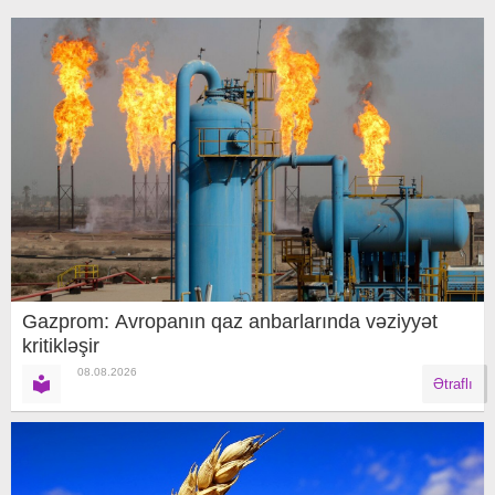
Gazprom: Avropanın qaz anbarlarında vəziyyət
kritikləşir
08.08.2026
Ətraflı