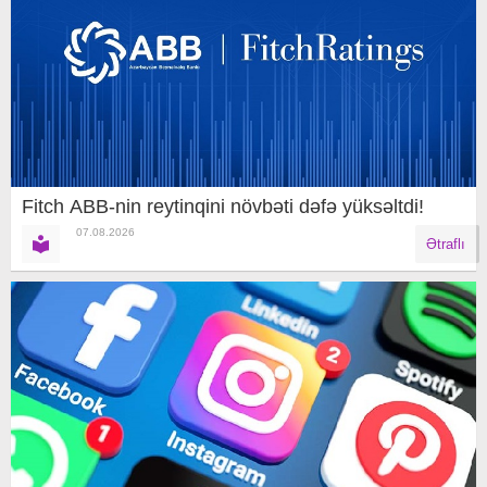
Fitch ABB-nin reytinqini növbəti dəfə yüksəltdi!
07.08.2026
Ətraflı