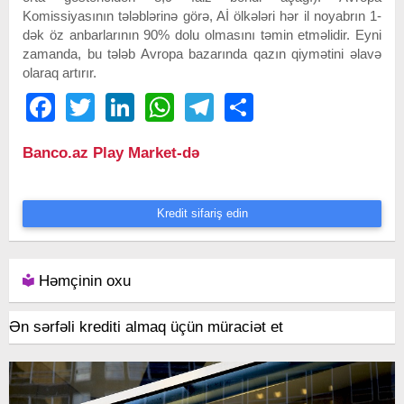
Komissiyasının tələblərinə görə, Aİ ölkələri hər il noyabrın 1-
dək öz anbarlarının 90% dolu olmasını təmin etməlidir. Eyni
zamanda, bu tələb Avropa bazarında qazın qiymətini əlavə
olaraq artırır.
Facebook
Twitter
LinkedIn
WhatsApp
Telegram
Share
Banco.az Play Market-də
Kredit sifariş edin
Həmçinin oxu
Ən sərfəli krediti almaq üçün müraciət et