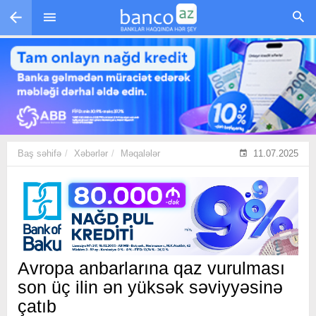
Skip to main content
Baş səhifə
Xəbərlər
Məqalələr
11.07.2025
Avropa anbarlarına qaz vurulması
son üç ilin ən yüksək səviyyəsinə
çatıb