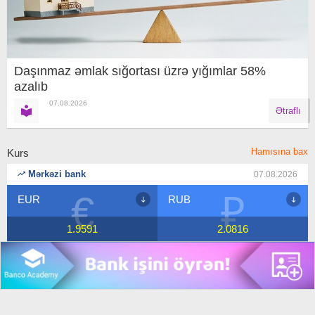
Daşınmaz əmlak sığortası üzrə yığımlar 58%
azalıb
07.08.2026
Ətraflı
Hamısına bax
Kurs
Mərkəzi bank
07.08.2026
€
₽
EUR
RUB
1.9591
2.0816