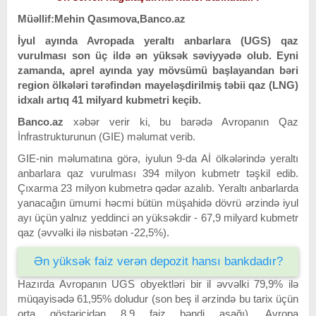
Müəllif:Mehin Qasımova,Banco.az
İyul ayında Avropada yeraltı anbarlara (UGS) qaz
vurulması son üç ildə ən yüksək səviyyədə olub. Eyni
zamanda, aprel ayında yay mövsümü başlayandan bəri
region ölkələri tərəfindən mayeləşdirilmiş təbii qaz (LNG)
idxalı artıq 41 milyard kubmetri keçib.
Banco.az
xəbər verir ki, bu barədə Avropanın Qaz
İnfrastrukturunun (GIE) məlumat verib.
GIE-nin məlumatına görə, iyulun 9-da Aİ ölkələrində yeraltı
anbarlara qaz vurulması 394 milyon kubmetr təşkil edib.
Çıxarma 23 milyon kubmetrə qədər azalıb. Yeraltı anbarlarda
yanacağın ümumi həcmi bütün müşahidə dövrü ərzində iyul
ayı üçün yalnız yeddinci ən yüksəkdir - 67,9 milyard kubmetr
qaz (əvvəlki ilə nisbətən -22,5%).
Ən yüksək faiz verən depozit hansı bankdadır?
Hazırda Avropanın UGS obyektləri bir il əvvəlki 79,9% ilə
müqayisədə 61,95% doludur (son beş il ərzində bu tarix üçün
orta göstəricidən 8,9 faiz bəndi aşağı). Avropa