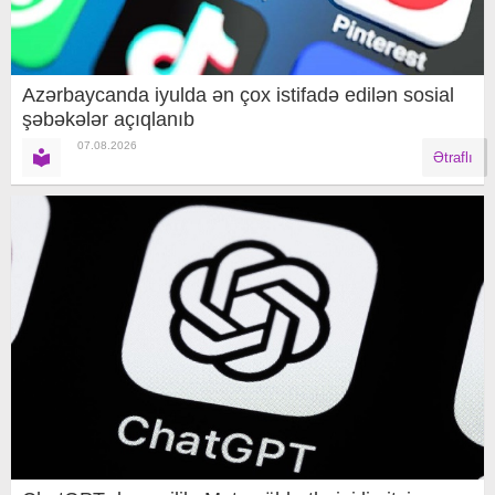
Azərbaycanda iyulda ən çox istifadə edilən sosial
şəbəkələr açıqlanıb
07.08.2026
Ətraflı