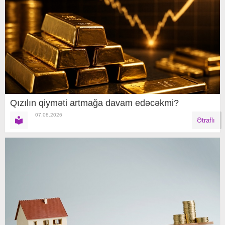
Qızılın qiyməti artmağa davam edəcəkmi?
07.08.2026
Ətraflı