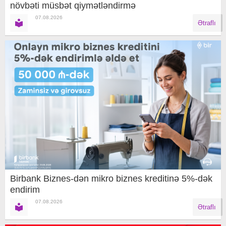
növbəti müsbət qiymətləndirmə
07.08.2026
Ətraflı
Birbank Biznes-dən mikro biznes kreditinə 5%-dək
endirim
07.08.2026
Ətraflı