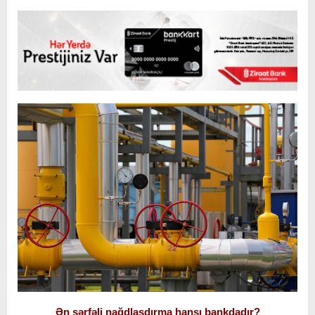
Ən sərfəli nağdlaşdırma hansı bankdadır?