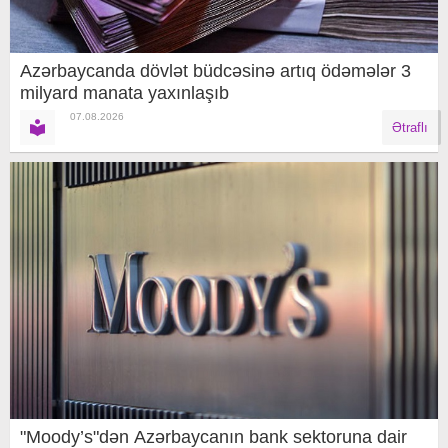
Azərbaycanda dövlət büdcəsinə artıq ödəmələr 3
milyard manata yaxınlaşıb
07.08.2026
Ətraflı
"Moody’s"dən Azərbaycanın bank sektoruna dair