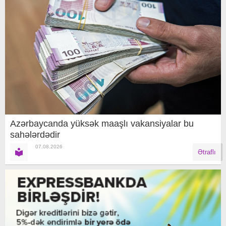
Azərbaycanda yüksək maaşlı vakansiyalar bu
sahələrdədir
07.08.2026
Ətraflı