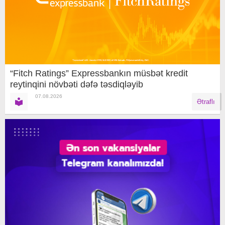
“Fitch Ratings” Expressbankın müsbət kredit
reytinqini növbəti dəfə təsdiqləyib
07.08.2026
Ətraflı