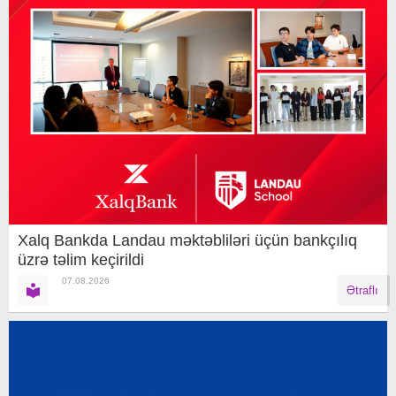
Xalq Bankda Landau məktəbliləri üçün bankçılıq
üzrə təlim keçirildi
07.08.2026
Ətraflı