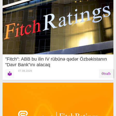
"Fitch": ABB bu ilin IV rübünə qədər Özbəkistanın
"Davr Bank"ını alacaq
07.08.2026
Ətraflı