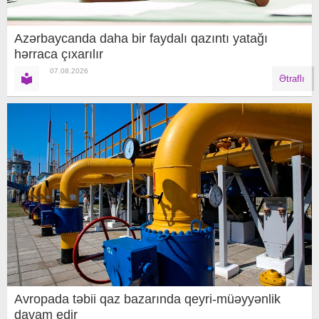
Azərbaycanda daha bir faydalı qazıntı yatağı
hərraca çıxarılır
07.08.2026
Ətraflı
Avropada təbii qaz bazarında qeyri-müəyyənlik
davam edir