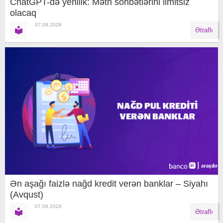
ChatGPT-də yenilik: Mətn söhbətlərini limitsiz
olacaq
07.08.2026
Ətraflı
Ən aşağı faizlə nağd kredit verən banklar – Siyahı
(Avqust)
07.08.2026
Ətraflı