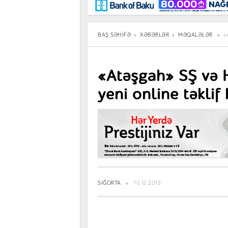
Maraqlı
BancoTV
Müsahibə
BAŞ SƏHIFƏ
XƏBƏRLƏR
MƏQALƏLƏR
«
«Atəşgah» SŞ və 
yeni online təklif 
SIĞORTA
10.12.2013