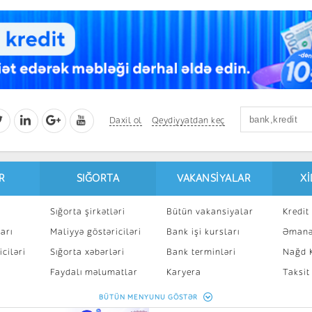
Daxil ol
Qeydiyyatdan keç
R
SIĞORTA
VAKANSIYALAR
X
Sığorta şirkətləri
Bütün vakansiyalar
Kredit 
arı
Maliyyə göstəriciləri
Bank işi kursları
Əmanə
ciləri
Sığorta xəbərləri
Bank terminləri
Nağd K
8
Faydalı məlumatlar
Karyera
Taksit
Sığorta kalkulyatoru
Peşakar inkişaf
İpotek
BÜTÜN MENYUNU GÖSTƏR