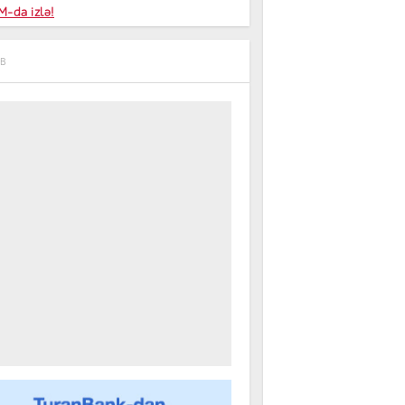
niyalar
-da izlə!
farişi
IB
m