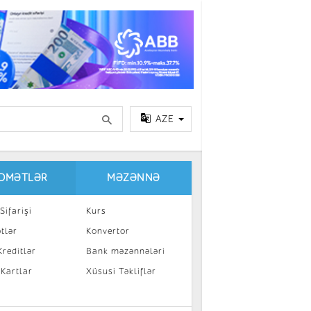
AZE
IDMƏTLƏR
MƏZƏNNƏ
Sifarişi
Kurs
tlər
Konvertor
reditlər
Bank məzənnələri
 Kartlar
Xüsusi Təkliflər
a