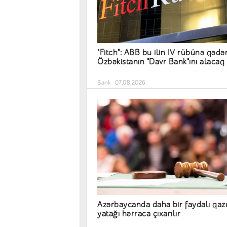
"Fitch": ABB bu ilin IV rübünə qədə
Özbəkistanın "Davr Bank"ını alacaq
Bank
07.08.2026
Azərbaycanda daha bir faydalı qazı
yatağı hərraca çıxarılır