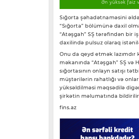
Ən yüksək faiz 
Sığorta şəhadətnaməsini əld
“Sığorta” bölümünə daxil olm
“Atəşgah” SŞ tərəfindən bir i
daxilində pulsuz olaraq istəni
Onu da qeyd etmək lazımdır k
məkanında “Atəşgah” SŞ və He
sığortasının onlayn satışı tə
müştərilərin rahatlığı və onla
yüksəldilməsi məqsədilə digər 
şirkətin məlumatında bildirilir
fins.az