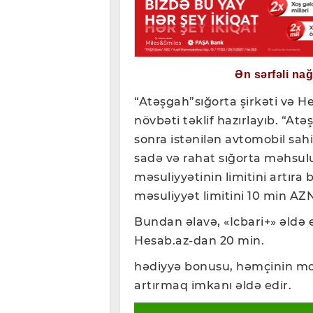
Ən sərfəli na
“Atəşgah”sığorta şirkəti və H
növbəti təklif hazırlayıb. “A
sonra istənilən avtomobil sah
sadə və rahat sığorta məhsulu
məsuliyyətinin limitini artıra
məsuliyyət limitini 10 min A
Bundan əlavə, «Icbari+» əldə 
Hesab.az-dan 20 min.
hədiyyə bonusu, həmçinin mo
artırmaq imkanı əldə edir.