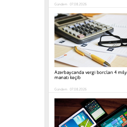
Gündəm
07.08.2026
Azərbaycanda vergi borcları 4 mil
manatı keçib
Gündəm
07.08.2026