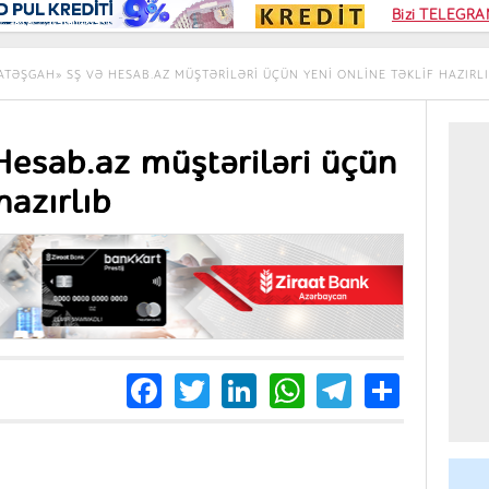
Kampa
Bizi TELEGRAM
Kart si
ATƏŞGAH» SŞ VƏ HESAB.AZ MÜŞTƏRILƏRI ÜÇÜN YENI ONLINE TƏKLIF HAZIRL
Hesab.az müştəriləri üçün
hazırlıb
Facebook
Twitter
LinkedIn
WhatsApp
Telegra
Share