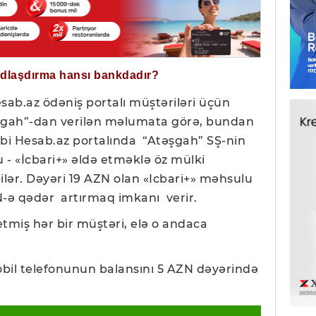
ğdlaşdırma hansı bankdadır?
esab.az ödəniş portalı müştəriləri üçün
təşgah”-dan verilən məlumata görə, bundan
ibi Hesab.az portalında “Atəşgah” SŞ-nin
 - «İcbari+» əldə etməklə öz mülki
 bilər. Dəyəri 19 AZN olan «Icbari+» məhsulu
ZN-ə qədər artırmaq imkanı verir.
etmiş hər bir müştəri, elə o andaca
bil telefonunun balansını 5 AZN dəyərində