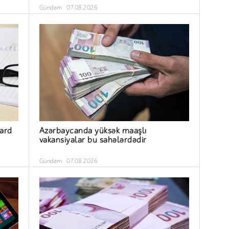
Gündəm
07.08.2026
yard
Azərbaycanda yüksək maaşlı
vakansiyalar bu sahələrdədir
Gündəm
07.08.2026