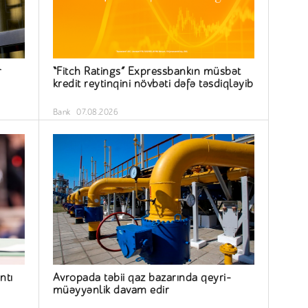
r
“Fitch Ratings” Expressbankın müsbət
kredit reytinqini növbəti dəfə təsdiqləyib
Bank
07.08.2026
ntı
Avropada təbii qaz bazarında qeyri-
müəyyənlik davam edir