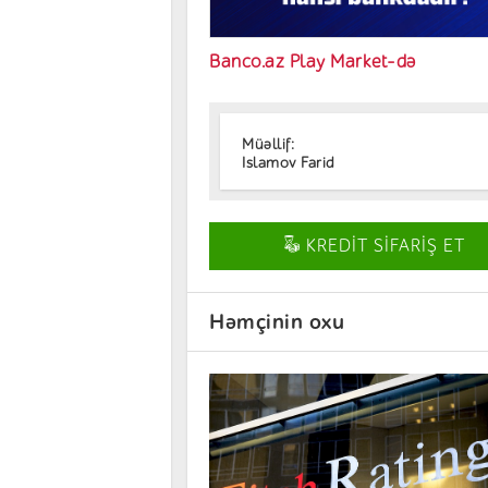
Banco.az Play Market-də
Müəllif:
Islamov Farid
KREDİT SİFARİŞ ET
Həmçinin oxu