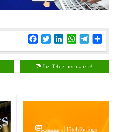
Facebook
Twitter
LinkedIn
WhatsApp
Telegram
Share
Bizi Telegram-da izlə!