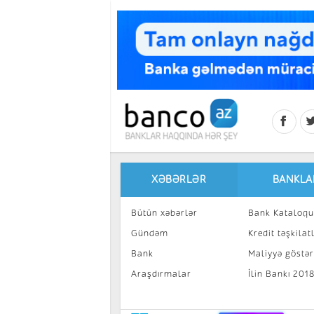
Skip to main content
XƏBƏRLƏR
BANKLA
Bütün xəbərlər
Bank Kataloqu
Gündəm
Kredit təşkilatl
Bank
Maliyyə göstəri
Araşdırmalar
İlin Bankı 201
İnvestisiya