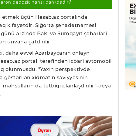
verən depozit hansı bankdadır?
ə etmək üçün Hesab.az portalında
aq kifayətdir. Sığorta şəhadətnaməsi
ş günü ərzində Bakı və Sumqayıt şəhərləri
lən ünvana çatdırılır.
i, daha əvvəl Azərbaycanın onlayn
sab.az portalı tərəfindən icbari avtomobil
tbiq olunmuşdu. "Yaxın perspektivdə
ra göstərilən xidmətin səviyyəsinin
məhsulların da tətbiqi planlaşdırılır"-deyə
.