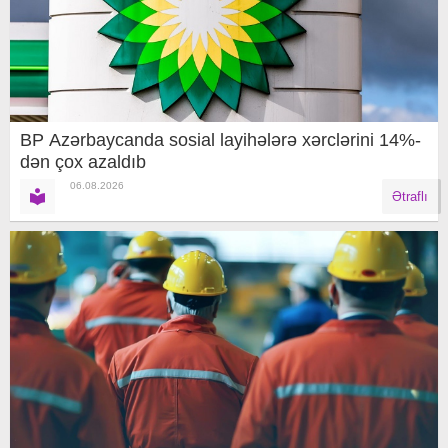
BP Azərbaycanda sosial layihələrə xərclərini 14%-
dən çox azaldıb
06.08.2026
Ətraflı