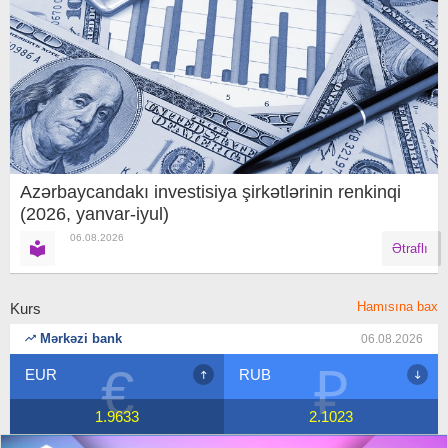
Azərbaycandakı investisiya şirkətlərinin renkinqi
(2026, yanvar-iyul)
06.08.2026
Ətraflı
Hamısına bax
Kurs
Mərkəzi bank
06.08.2026
€
₽
EUR
RUB
1.9633
2.1023