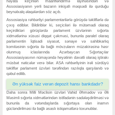
həyata keçirilən maarifləndirmə layihəsindən və
Assosiasiyanın yerli bazarın inkişafı məqsədi ilə qurduğu
beynəlxalq əlaqələrdən söz açıb.
Assosiasiya rəhbərliyi parlamentarilərlə görüşdə təkliflərlə də
çıxış ediblər. Bildiriblər ki, seçiciləri ilə mütəmadi olaraq
keçirdikləri görüşlərdə parlament üzvlərinin sığorta
xidmətlərinə xüsusi diqqət çəkməsi, bununla paralel olaraq
parlamentin İqtisadi siyasət, sənaye və sahibkarlıq
komitəsinin sığorta ilə bağlı mövzuların müzakirəsinə həsr
olunmuş iclaslarında Azərbaycan Sığortaçılar
Assosiasiyasının nümayəndə heyətinin dəvətli olaraq iştirakı
müsbət nəticələr verə bilər. ASA rəhbərliyinin irəli sürdüyü
təkliflər parlament üzvləri tərəfindən razılıqla qarşılanıb və
qəbul edilib.
Ən yüksək faiz verən depozit hansı bankdadır?
Daha sonra Milli Məclisin üzvləri Vahid Əhmədov və Əli
Məsimli sığorta xidmətlərindən istifadənin sadələşdirilməsi və
bununla da vətəndaşlarda sığortaya olan inamın
gücləndirilməsi ilə bağlı əsaslı istiqamətlərə toxunublar.