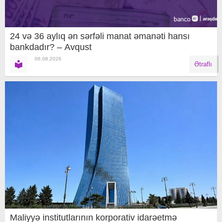
24 və 36 aylıq ən sərfəli manat əmanəti hansı
bankdadır? – Avqust
06.08.2026
Ətraflı
Maliyyə institutlarının korporativ idarəetmə