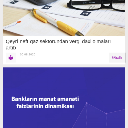
Qeyri-neft-qaz sektorundan vergi daxilolmaları
artıb
06.08.2026
Ətraflı