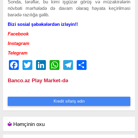
Sonda, tərəflər, bu kimi işgüzar görüş və müzakirələrin
növbəti mərhələdə də davam olaraq həyata keçirilməsi
barədə razılığa gəlib.
Bizi sosial şəbəkələrdən izləyin!!
Facebook
Instagram
Telegram
Facebook
Twitter
LinkedIn
WhatsApp
Telegram
Share
Banco.az Play Market-də
Kredit sifariş edin
Həmçinin oxu