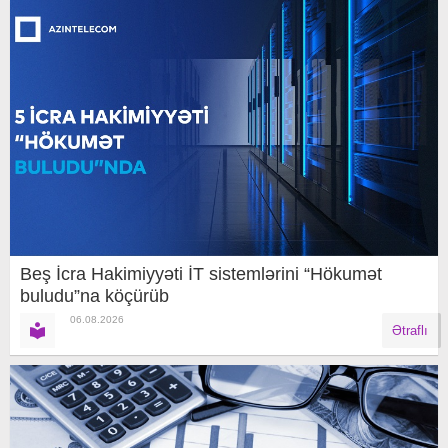
Beş İcra Hakimiyyəti İT sistemlərini “Hökumət
buludu”na köçürüb
06.08.2026
Ətraflı