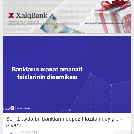
Son 1 ayda bu bankların depozit faziləri dəyişib –
Siyahı
06.08.2026