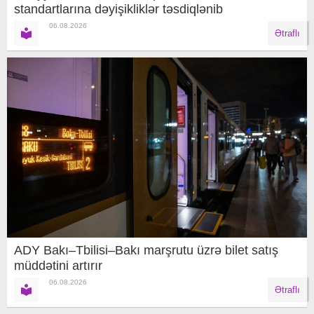
standartlarına dəyişikliklər təsdiqlənib
06.08.2026
Ətraflı
ADY Bakı–Tbilisi–Bakı marşrutu üzrə bilet satış
müddətini artırır
06.08.2026
Ətraflı