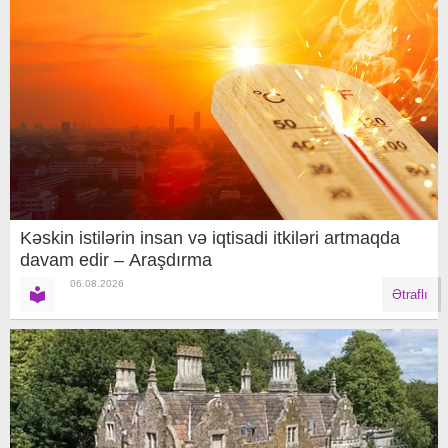
Kəskin istilərin insan və iqtisadi itkiləri artmaqda
davam edir – Araşdırma
06.08.2026
Ətraflı