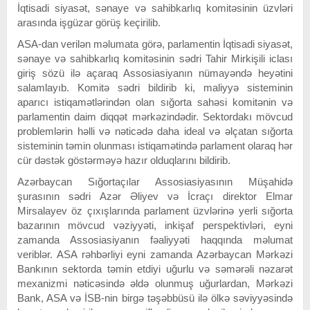
İqtisadi siyasət, sənaye və sahibkarlıq komitəsinin üzvləri
arasında işgüzar görüş keçirilib.
ASA-dan verilən məlumata görə, parlamentin İqtisadi siyasət,
sənaye və sahibkarlıq komitəsinin sədri Tahir Mirkişili iclası
giriş sözü ilə açaraq Assosiasiyanın nümayəndə heyətini
salamlayıb. Komitə sədri bildirib ki, maliyyə sisteminin
aparıcı istiqamətlərindən olan sığorta sahəsi komitənin və
parlamentin daim diqqət mərkəzindədir. Sektordakı mövcud
problemlərin həlli və nəticədə daha ideal və əlçatan sığorta
sisteminin təmin olunması istiqamətində parlament olaraq hər
cür dəstək göstərməyə hazır olduqlarını bildirib.
Azərbaycan Sığortaçılar Assosiasiyasının Müşahidə
şurasının sədri Azər Əliyev və İcraçı direktor Elmar
Mirsalayev öz çıxışlarında parlament üzvlərinə yerli sığorta
bazarının mövcud vəziyyəti, inkişaf perspektivləri, eyni
zamanda Assosiasiyanın fəaliyyəti haqqında məlumat
veriblər. ASA rəhbərliyi eyni zamanda Azərbaycan Mərkəzi
Bankının sektorda təmin etdiyi uğurlu və səmərəli nəzarət
mexanizmi nəticəsində əldə olunmuş uğurlardan, Mərkəzi
Bank, ASA və İSB-nin birgə təşəbbüsü ilə ölkə səviyyəsində