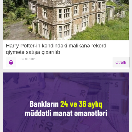
Harry Potter-in kəndindəki malikanə rekord
qiymətə satışa çıxarılıb
06.08.2026
Ətraflı