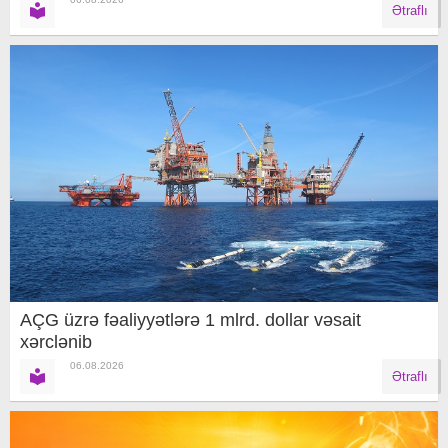
Ətraflı
AÇG üzrə fəaliyyətlərə 1 mlrd. dollar vəsait
xərclənib
06.08.2026
Ətraflı