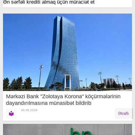
Ən sərfəli krediti almaq üçün müraciət et
Mərkəzi Bank "Zolotaya Korona" köçürmələrinin
dayandırılmasına münasibət bildirib
06.08.2026
Ətraflı