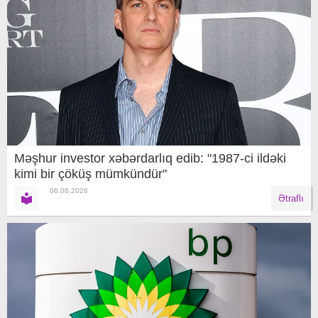
Məşhur investor xəbərdarlıq edib: "1987-ci ildəki
kimi bir çöküş mümkündür"
06.08.2026
Ətraflı