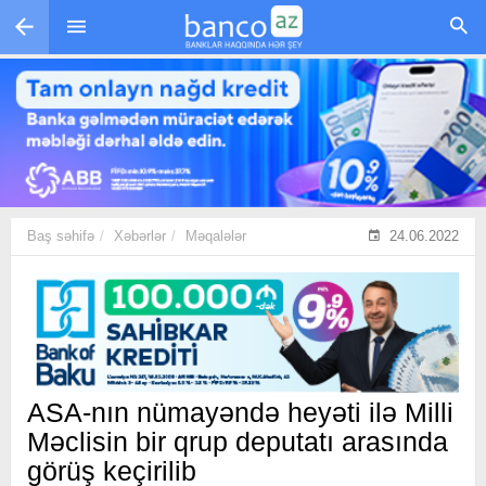
Skip to main content
Baş səhifə
Xəbərlər
Məqalələr
24.06.2022
ASA-nın nümayəndə heyəti ilə Milli
Məclisin bir qrup deputatı arasında
görüş keçirilib