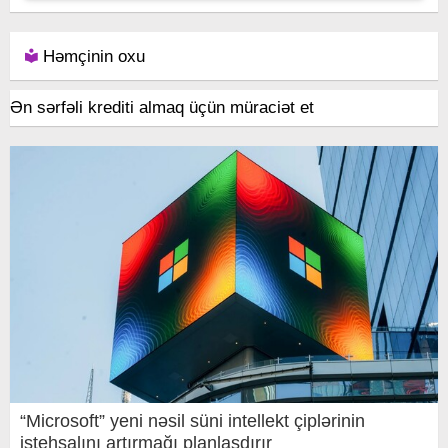
Həmçinin oxu
Ən sərfəli krediti almaq üçün müraciət et
“Microsoft” yeni nəsil süni intellekt çiplərinin
istehsalını artırmağı planlaşdırır