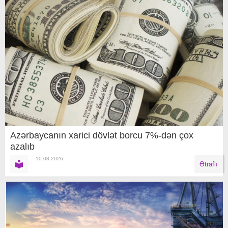
Azərbaycanın xarici dövlət borcu 7%-dən çox
azalıb
10.08.2026
Ətraflı