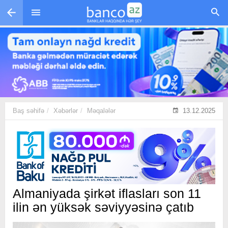
Skip to main content
Baş səhifə
Xəbərlər
Məqalələr
13.12.2025
Almaniyada şirkət iflasları son 11
ilin ən yüksək səviyyəsinə çatıb