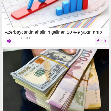
Azərbaycanda əhalinin gəlirləri 10%-ə yaxın artıb
10.08.2026
Ətraflı