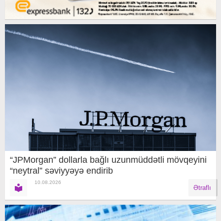
“JPMorgan” dollarla bağlı uzunmüddətli mövqeyini
“neytral” səviyyəyə endirib
10.08.2026
Ətraflı