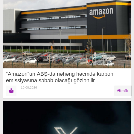
“Amazon”un ABŞ-da nəhəng həcmdə karbon
emissiyasına səbəb olacağı gözlənilir
10.08.2026
Ətraflı