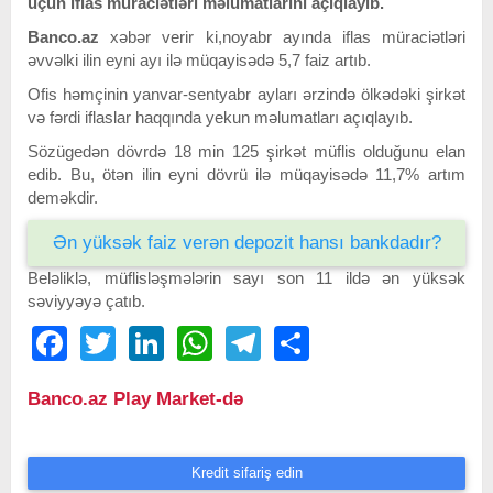
üçün iflas müraciətləri məlumatlarını açıqlayıb.
Banco.az
xəbər verir ki,noyabr ayında iflas müraciətləri
əvvəlki ilin eyni ayı ilə müqayisədə 5,7 faiz artıb.
Ofis həmçinin yanvar-sentyabr ayları ərzində ölkədəki şirkət
və fərdi iflaslar haqqında yekun məlumatları açıqlayıb.
Sözügedən dövrdə 18 min 125 şirkət müflis olduğunu elan
edib. Bu, ötən ilin eyni dövrü ilə müqayisədə 11,7% artım
deməkdir.
Ən yüksək faiz verən depozit hansı bankdadır?
Beləliklə, müflisləşmələrin sayı son 11 ildə ən yüksək
səviyyəyə çatıb.
Facebook
Twitter
LinkedIn
WhatsApp
Telegram
Share
Banco.az Play Market-də
Kredit sifariş edin