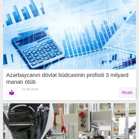
Azərbaycanın dövlət büdcəsinin profisiti 3 milyard
manatı ötüb
10.08.2026
Ətraflı