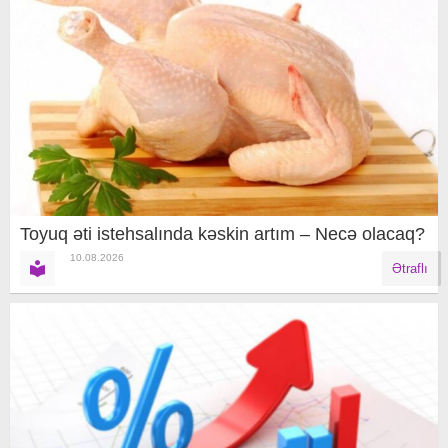
Toyuq əti istehsalında kəskin artım – Necə olacaq?
10.08.2026
Ətraflı