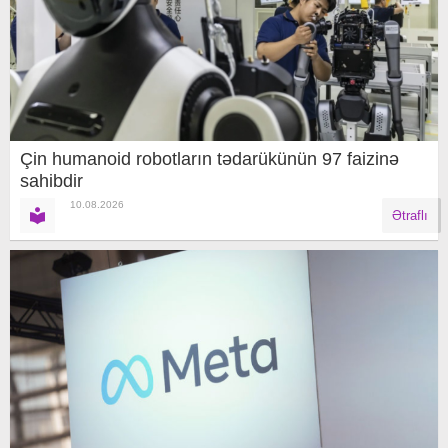
Çin humanoid robotların tədarükünün 97 faizinə
sahibdir
10.08.2026
Ətraflı