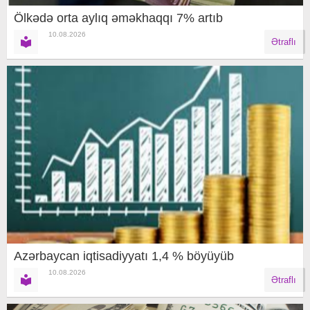
Ölkədə orta aylıq əməkhaqqı 7% artıb
10.08.2026
Ətraflı
Azərbaycan iqtisadiyyatı 1,4 % böyüyüb
10.08.2026
Ətraflı