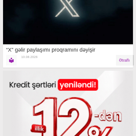
“X” gəlir paylaşımı proqramını dəyişir
10.08.2026
Ətraflı