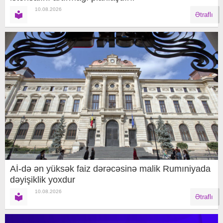
10.08.2026
Ətraflı
Aİ-də ən yüksək faiz dərəcəsinə malik Rumıniyada
dəyişiklik yoxdur
10.08.2026
Ətraflı