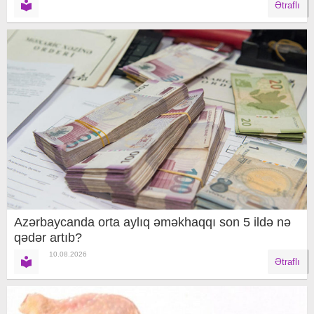
Ətraflı
Azərbaycanda orta aylıq əməkhaqqı son 5 ildə nə
qədər artıb?
10.08.2026
Ətraflı