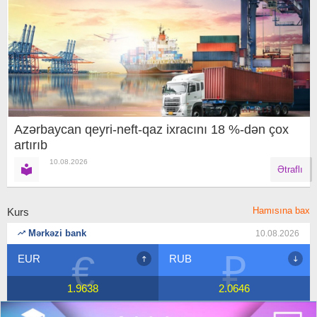
Azərbaycan qeyri-neft-qaz ixracını 18 %-dən çox
artırıb
10.08.2026
Ətraflı
Hamısına bax
Kurs
Mərkəzi bank
10.08.2026
€
₽
EUR
RUB
1.9638
2.0646