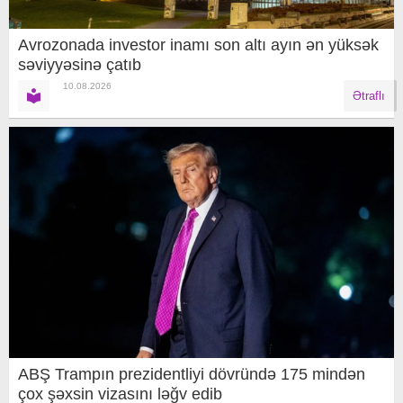
Avrozonada investor inamı son altı ayın ən yüksək
səviyyəsinə çatıb
10.08.2026
Ətraflı
ABŞ Trampın prezidentliyi dövründə 175 mindən
çox şəxsin vizasını ləğv edib