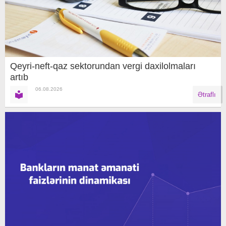
Qeyri-neft-qaz sektorundan vergi daxilolmaları
artıb
06.08.2026
Ətraflı