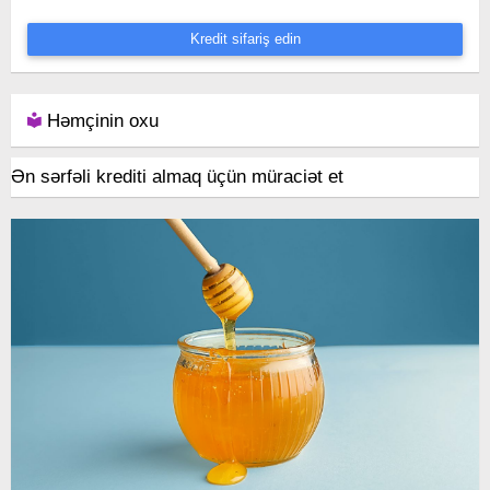
Kredit sifariş edin
Həmçinin oxu
Ən sərfəli krediti almaq üçün müraciət et