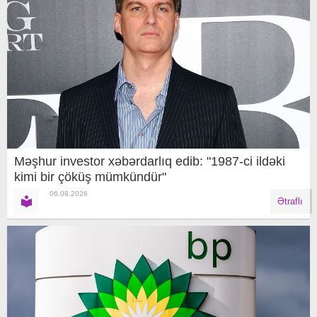
Məşhur investor xəbərdarlıq edib: "1987-ci ildəki
kimi bir çöküş mümkündür"
06.08.2026
Ətraflı