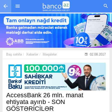
Skip to main content
Baş səhifə
Xəbərlər
Məqalələr
02.08.2017
AccessBank 26 mln. manat
ehtiyata ayırıb - SON
GÖSTƏRİCİLƏR