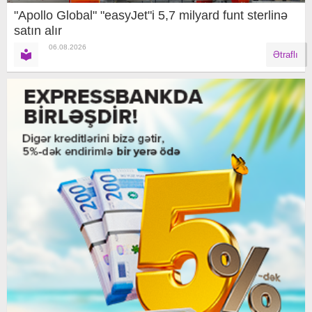
"Apollo Global" "easyJet"i 5,7 milyard funt sterlinə
satın alır
06.08.2026
Ətraflı