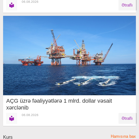
06.08.2026
Ətraflı
AÇG üzrə fəaliyyətlərə 1 mlrd. dollar vəsait
xərclənib
06.08.2026
Ətraflı
Hamısına bax
Kurs