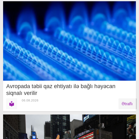
Avropada təbii qaz ehtiyatı ilə bağlı həyəcan
siqnalı verilir
06.08.2026
Ətraflı