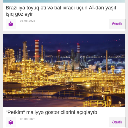
Braziliya toyuq əti və bal ixracı üçün Aİ-dən yaşıl
işıq gözləyir
06.08.2026
Ətraflı
"Petkim" maliyyə göstəricilərini açıqlayıb
06.08.2026
Ətraflı