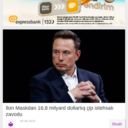
İlon Maskdan 16,8 milyard dollarlıq çip istehsalı
zavodu
06.08.2026
Ətraflı