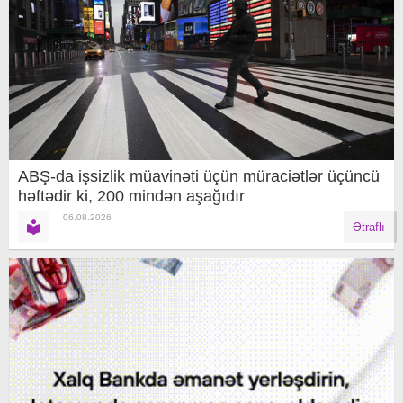
ABŞ-da işsizlik müavinəti üçün müraciətlər üçüncü
həftədir ki, 200 mindən aşağıdır
06.08.2026
Ətraflı