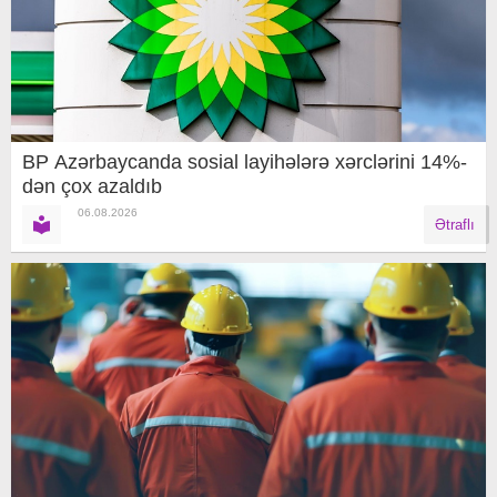
BP Azərbaycanda sosial layihələrə xərclərini 14%-
dən çox azaldıb
06.08.2026
Ətraflı