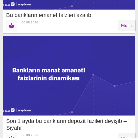
Bu bankların əmanət faizləri azalıb
06.08.2026
Ətraflı
Son 1 ayda bu bankların depozit faziləri dəyişib –
Siyahı
06.08.2026