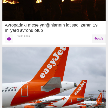
Avropadakı meşə yanğınlarının iqtisadi zərəri 19
milyard avronu ötüb
06.08.2026
Ətraflı