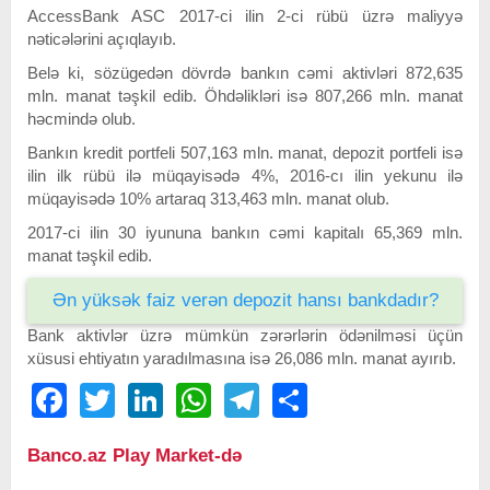
AccessBank ASC 2017-ci ilin 2-ci rübü üzrə maliyyə
nəticələrini açıqlayıb.
Belə ki, sözügedən dövrdə bankın cəmi aktivləri 872,635
mln. manat təşkil edib. Öhdəlikləri isə 807,266 mln. manat
həcmində olub.
Bankın kredit portfeli 507,163 mln. manat, depozit portfeli isə
ilin ilk rübü ilə müqayisədə 4%, 2016-cı ilin yekunu ilə
müqayisədə 10% artaraq 313,463 mln. manat olub.
2017-ci ilin 30 iyununa bankın cəmi kapitalı 65,369 mln.
manat təşkil edib.
Ən yüksək faiz verən depozit hansı bankdadır?
Bank aktivlər üzrə mümkün zərərlərin ödənilməsi üçün
xüsusi ehtiyatın yaradılmasına isə 26,086 mln. manat ayırıb.
Facebook
Twitter
LinkedIn
WhatsApp
Telegram
Share
Banco.az Play Market-də