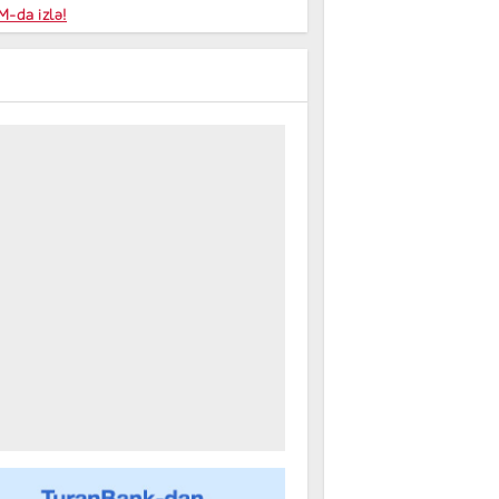
niyalar
-da izlə!
farişi
m