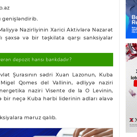
o.az
 genişləndirib.
aliyyə Nazirliyinin Xarici Aktivlərə Nəzarət
 şəxsə və bir təşkilata qarşı sanksiyalar
verən depozit hansı bankdadır?
vlət Şurasının sədri Xuan Lazonun, Kuba
 Migel Qomes del Vallinin, ədliyyə naziri
rgetika naziri Visente de la O Levinin,
ə bir neçə Kuba hərbi liderinin adları əlavə
ksiyalara məruz qalıb.