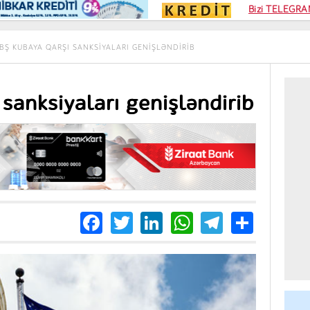
Kampa
Bizi TELEGRAM
Kart si
BŞ KUBAYA QARŞI SANKSIYALARI GENIŞLƏNDIRIB
sanksiyaları genişləndirib
Facebook
Twitter
LinkedIn
WhatsApp
Telegra
Share