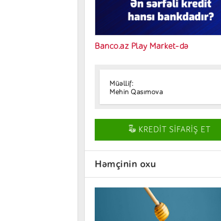
Banco.az Play Market-də
Müəllif:
Mehin Qasımova
KREDİT SİFARİŞ ET
Həmçinin oxu