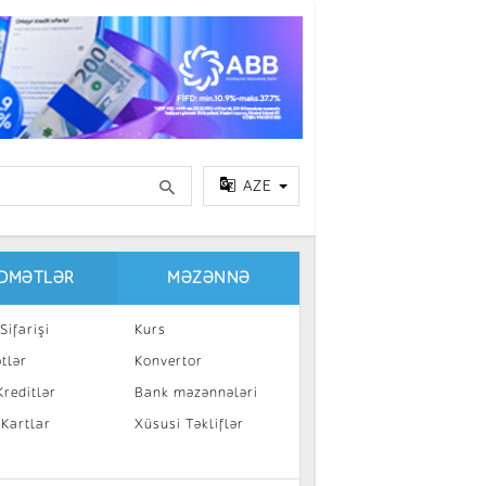
AZE
IDMƏTLƏR
MƏZƏNNƏ
Sifarişi
Kurs
tlər
Konvertor
reditlər
Bank məzənnələri
 Kartlar
Xüsusi Təkliflər
a