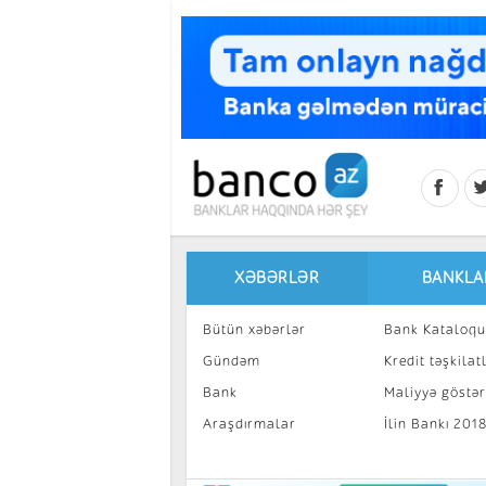
Skip to main content
XƏBƏRLƏR
BANKLA
Bütün xəbərlər
Bank Kataloqu
Gündəm
Kredit təşkilatl
Bank
Maliyyə göstəri
Araşdırmalar
İlin Bankı 201
İnvestisiya