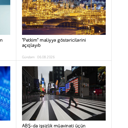
ün
"Petkim" maliyyə göstəricilərini
açıqlayıb
Gündəm
06.08.2026
ABŞ-da işsizlik müavinəti üçün