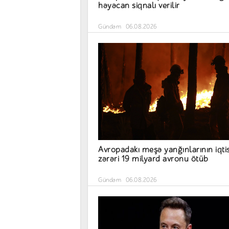
həyəcan siqnalı verilir
Gündəm
06.08.2026
Avropadakı meşə yanğınlarının iqti
zərəri 19 milyard avronu ötüb
Gündəm
06.08.2026