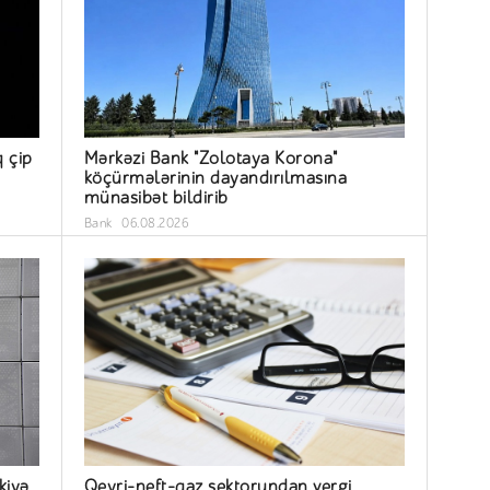
q çip
Mərkəzi Bank "Zolotaya Korona"
köçürmələrinin dayandırılmasına
münasibət bildirib
Bank
06.08.2026
kiyə
Qeyri-neft-qaz sektorundan vergi