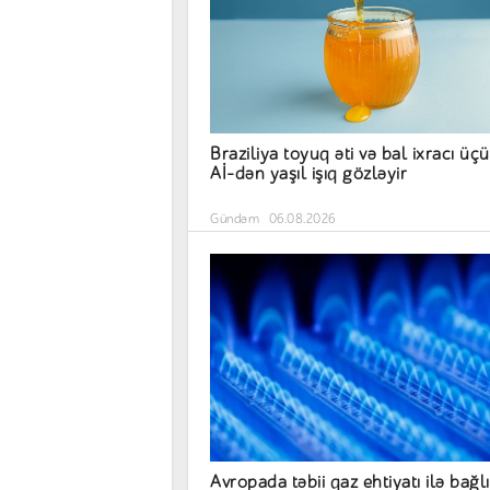
Braziliya toyuq əti və bal ixracı üç
Aİ-dən yaşıl işıq gözləyir
Gündəm
06.08.2026
Avropada təbii qaz ehtiyatı ilə bağlı