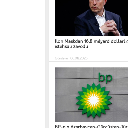
İlon Maskdan 16,8 milyard dollarlı
istehsalı zavodu
Gündəm
06.08.2026
BP-nin Azərbaycan-Gürcüstan-Tür