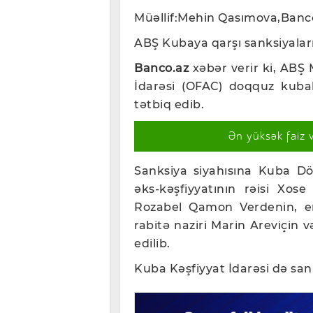
Müəllif:Mehin Qasımova,Banc
ABŞ Kubaya qarşı sanksiyaları
Banco.az
xəbər verir ki, ABŞ M
İdarəsi (OFAC) doqquz kubalı
tətbiq edib.
Ən yüksək faiz 
Sanksiya siyahısına Kuba Dö
əks-kəşfiyyatının rəisi Xose
Rozabel Qamon Verdenin, ene
rabitə naziri Marin Areviçin v
edilib.
Kuba Kəşfiyyat İdarəsi də san