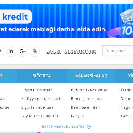
Daxil ol
Qeydiyyatdan keç
R
SIĞORTA
VAKANSIYALAR
X
Sığorta şirkətləri
Bütün vakansiyalar
Kredit 
arı
Maliyyə göstəriciləri
Bank işi kursları
Əmanə
ciləri
Sığorta xəbərləri
Bank terminləri
Nağd K
8
Faydalı məlumatlar
Karyera
Taksit
Sığorta kalkulyatoru
Peşakar inkişaf
İpotek
BÜTÜN MENYUNU GÖSTƏR