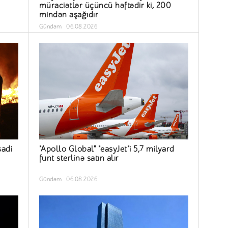
müraciətlər üçüncü həftədir ki, 200
mindən aşağıdır
Gündəm
06.08.2026
sadi
"Apollo Global" "easyJet"i 5,7 milyard
funt sterlinə satın alır
Gündəm
06.08.2026