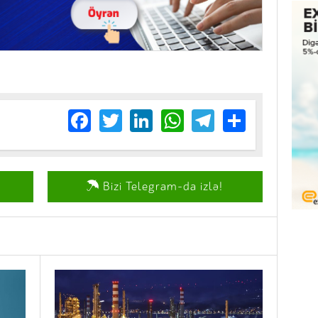
Facebook
Twitter
LinkedIn
WhatsApp
Telegram
Share
Bizi Telegram-da izlə!