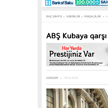
Maraqlı
BancoTV
Müsahibə
BAŞ SƏHIFƏ
XƏBƏRLƏR
MƏQALƏLƏR
A
ABŞ Kubaya qarşı 
GÜNDƏM
19.05.2026