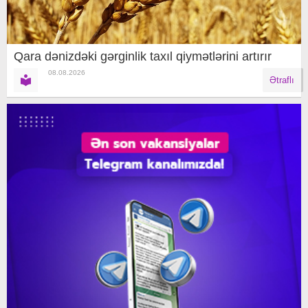
Qara dənizdəki gərginlik taxıl qiymətlərini artırır
08.08.2026
Ətraflı