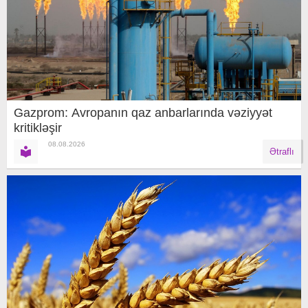
Gazprom: Avropanın qaz anbarlarında vəziyyət
kritikləşir
08.08.2026
Ətraflı