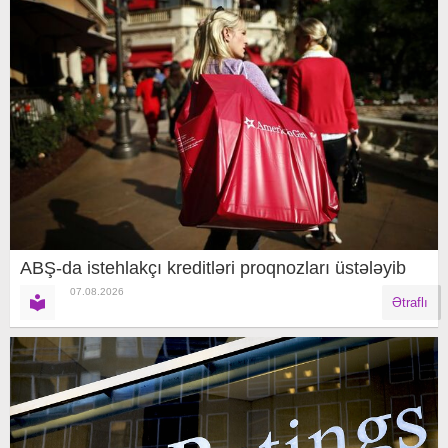
ABŞ-da istehlakçı kreditləri proqnozları üstələyib
07.08.2026
Ətraflı