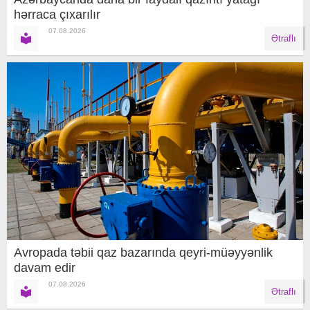
hərraca çıxarılır
07.08.2026
Ətraflı
Avropada təbii qaz bazarında qeyri-müəyyənlik
davam edir
07.08.2026
Ətraflı