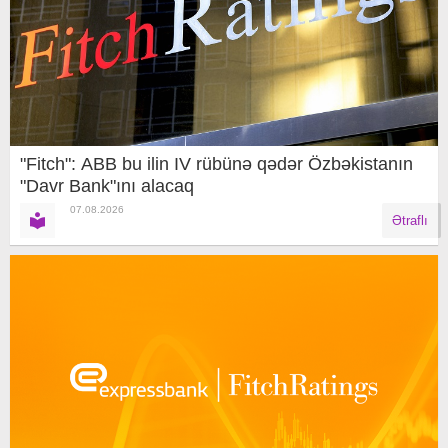
"Fitch": ABB bu ilin IV rübünə qədər Özbəkistanın
"Davr Bank"ını alacaq
07.08.2026
Ətraflı