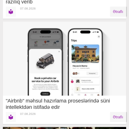
razılıq verib
07.08.2026
Ətraflı
"Airbnb" məhsul hazırlama proseslərində süni
intellektdən istifadə edir
07.08.2026
Ətraflı