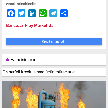
etmək mümkündür.
Facebook
Twitter
LinkedIn
WhatsApp
Telegram
Share
Banco.az Play Market-də
Kredit sifariş edin
Həmçinin oxu
Ən sərfəli krediti almaq üçün müraciət et