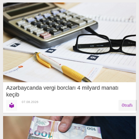
Azərbaycanda vergi borcları 4 milyard manatı
keçib
07.08.2026
Ətraflı