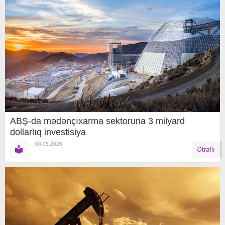
ABŞ-da mədənçıxarma sektoruna 3 milyard
dollarlıq investisiya
08.08.2026
Ətraflı