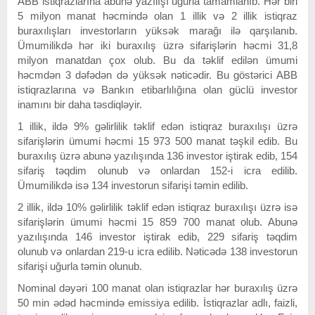
ABB istiqrazlarına abunə yazılışı uğurla tamamlanıb. Hər biri
5 milyon manat həcmində olan 1 illik və 2 illik istiqraz
buraxılışları investorların yüksək marağı ilə qarşılanıb.
Ümumilikdə hər iki buraxılış üzrə sifarişlərin həcmi 31,8
milyon manatdan çox olub. Bu da təklif edilən ümumi
həcmdən 3 dəfədən də yüksək nəticədir. Bu göstərici ABB
istiqrazlarına və Bankın etibarlılığına olan güclü investor
inamını bir daha təsdiqləyir.
1 illik, ildə 9% gəlirlilik təklif edən istiqraz buraxılışı üzrə
sifarişlərin ümumi həcmi 15 973 500 manat təşkil edib. Bu
buraxılış üzrə abunə yazılışında 136 investor iştirak edib, 154
sifariş təqdim olunub və onlardan 152-i icra edilib.
Ümumilikdə isə 134 investorun sifarişi təmin edilib.
2 illik, ildə 10% gəlirlilik təklif edən istiqraz buraxılışı üzrə isə
sifarişlərin ümumi həcmi 15 859 700 manat olub. Abunə
yazılışında 146 investor iştirak edib, 229 sifariş təqdim
olunub və onlardan 219-u icra edilib. Nəticədə 138 investorun
sifarişi uğurla təmin olunub.
Nominal dəyəri 100 manat olan istiqrazlar hər buraxılış üzrə
50 min ədəd həcmində emissiya edilib. İstiqrazlar adlı, faizli,