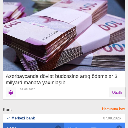
Azərbaycanda dövlət büdcəsinə artıq ödəmələr 3
milyard manata yaxınlaşıb
07.08.2026
Ətraflı
Hamısına bax
Kurs
Mərkəzi bank
07.08.2026