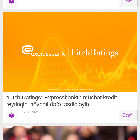
Ətraflı
“Fitch Ratings” Expressbankın müsbət kredit
reytinqini növbəti dəfə təsdiqləyib
07.08.2026
Ətraflı