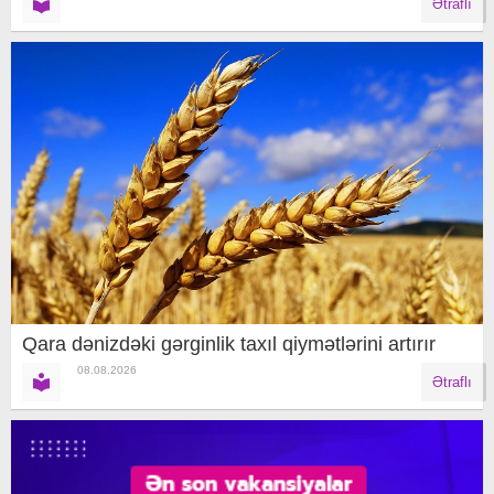
Ətraflı
Qara dənizdəki gərginlik taxıl qiymətlərini artırır
08.08.2026
Ətraflı