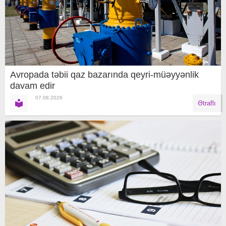
Avropada təbii qaz bazarında qeyri-müəyyənlik
davam edir
07.08.2026
Ətraflı