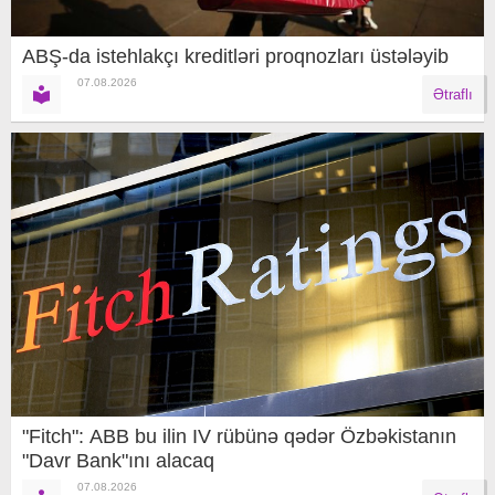
ABŞ-da istehlakçı kreditləri proqnozları üstələyib
07.08.2026
Ətraflı
"Fitch": ABB bu ilin IV rübünə qədər Özbəkistanın
"Davr Bank"ını alacaq
07.08.2026