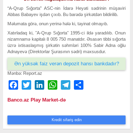
“A-Qrup Sığorta” ASC-nin İdarə Heyəti sədrinin müşaviri
Abbas Babayev işdən çıxıb. Bu barədə şirkətdən bildirilib.
Məlumata görə, onun yerinə hələ ki, təyinat olmayıb.
Xatırladaq ki, "A-Qrup Sığorta" 1995-ci ildə yaradılıb. Onun
nizamnamə kapitalı 8 005 750 manatdır. Əsasən tibbi sığorta
üzrə ixtisaslaşmış şirkətin səhmləri 100% Sabir Adna oğlu
Adnayevə (Direktorlar Şurasının sədri) məxsusdur.
Ən yüksək faiz verən depozit hansı bankdadır?
Mənbə: Report.az
Facebook
Twitter
LinkedIn
WhatsApp
Telegram
Share
Banco.az Play Market-də
Kredit sifariş edin