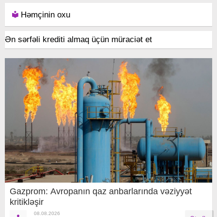
Həmçinin oxu
Ən sərfəli krediti almaq üçün müraciət et
Gazprom: Avropanın qaz anbarlarında vəziyyət
kritikləşir
08.08.2026