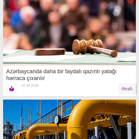
Azərbaycanda daha bir faydalı qazıntı yatağı
hərraca çıxarılır
07.08.2026
Ətraflı