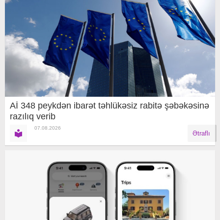
Aİ 348 peykdən ibarət təhlükəsiz rabitə şəbəkəsinə
razılıq verib
07.08.2026
Ətraflı