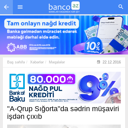
Skip to main content
Baş səhifə
Xəbərlər
Məqalələr
22.12.2016
"A-Qrup Sığorta"da sədrin müşaviri
işdən çıxıb