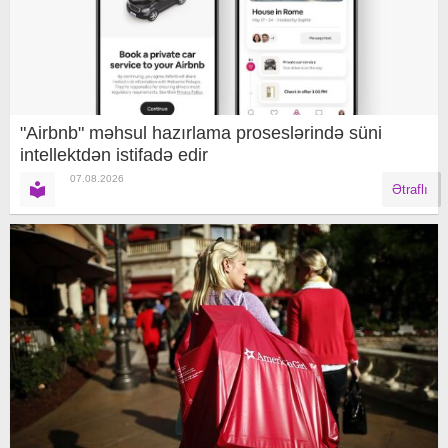
"Airbnb" məhsul hazırlama proseslərində süni
intellektdən istifadə edir
07.08.2026
Ətraflı