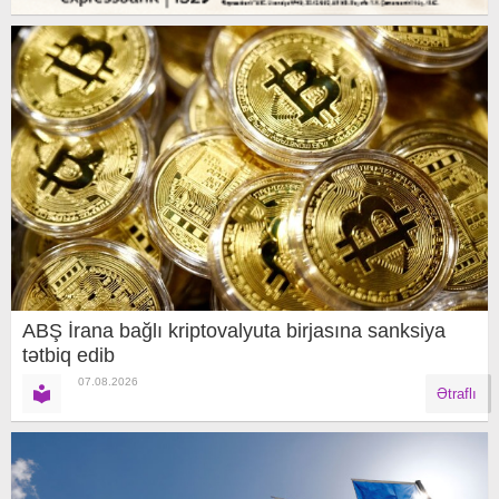
ABŞ İrana bağlı kriptovalyuta birjasına sanksiya
tətbiq edib
07.08.2026
Ətraflı