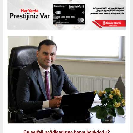
Ən sərfəli nağdlaşdırma hansı bankdadır?