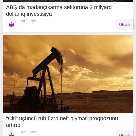
ABŞ-da mədənçıxarma sektoruna 3 milyard
dollarlıq investisiya
08.08.2026
Ətraflı
"Citi" üçüncü rüb üzrə neft qiyməti proqnozunu
artırıb
07.08.2026
Ətraflı