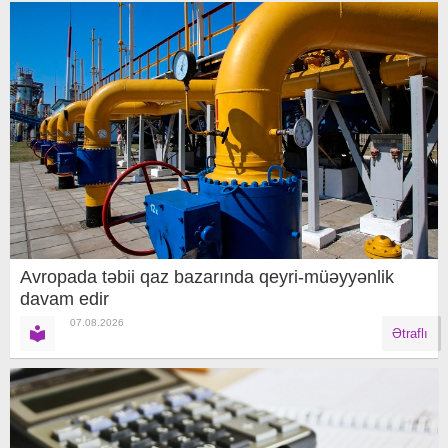
Avropada təbii qaz bazarında qeyri-müəyyənlik
davam edir
07.08.2026
Ətraflı