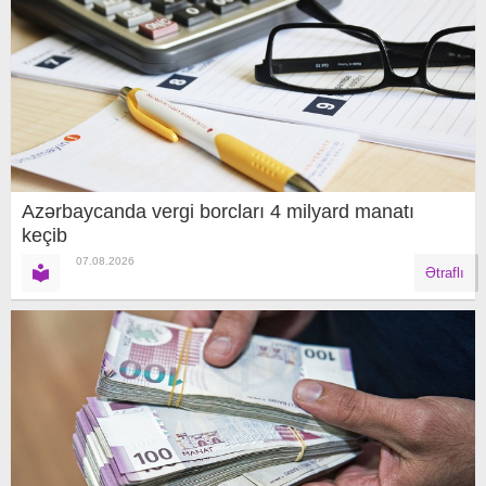
Azərbaycanda vergi borcları 4 milyard manatı
keçib
07.08.2026
Ətraflı