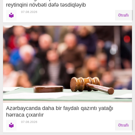
reytinqini növbəti dəfə təsdiqləyib
07.08.2026
Ətraflı
Azərbaycanda daha bir faydalı qazıntı yatağı
hərraca çıxarılır
07.08.2026
Ətraflı