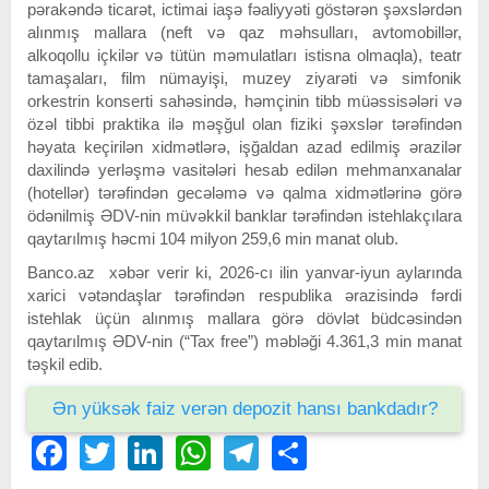
pərakəndə ticarət, ictimai iaşə fəaliyyəti göstərən şəxslərdən
alınmış mallara (neft və qaz məhsulları, avtomobillər,
alkoqollu içkilər və tütün məmulatları istisna olmaqla), teatr
tamaşaları, film nümayişi, muzey ziyarəti və simfonik
orkestrin konserti sahəsində, həmçinin tibb müəssisələri və
özəl tibbi praktika ilə məşğul olan fiziki şəxslər tərəfindən
həyata keçirilən xidmətlərə, işğaldan azad edilmiş ərazilər
daxilində yerləşmə vasitələri hesab edilən mehmanxanalar
(hotellər) tərəfindən gecələmə və qalma xidmətlərinə görə
ödənilmiş ƏDV-nin müvəkkil banklar tərəfindən istehlakçılara
qaytarılmış həcmi 104 milyon 259,6 min manat olub.
Banco.az xəbər verir ki, 2026-cı ilin yanvar-iyun aylarında
xarici vətəndaşlar tərəfindən respublika ərazisində fərdi
istehlak üçün alınmış mallara görə dövlət büdcəsindən
qaytarılmış ƏDV-nin (“Tax free”) məbləği 4.361,3 min manat
təşkil edib.
Ən yüksək faiz verən depozit hansı bankdadır?
Facebook
Twitter
LinkedIn
WhatsApp
Telegram
Share