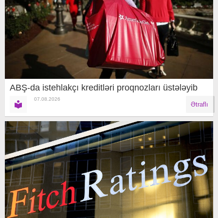
ABŞ-da istehlakçı kreditləri proqnozları üstələyib
07.08.2026
Ətraflı