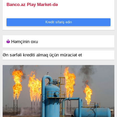
Banco.az Play Market-də
Kredit sifariş edin
Həmçinin oxu
Ən sərfəli krediti almaq üçün müraciət et