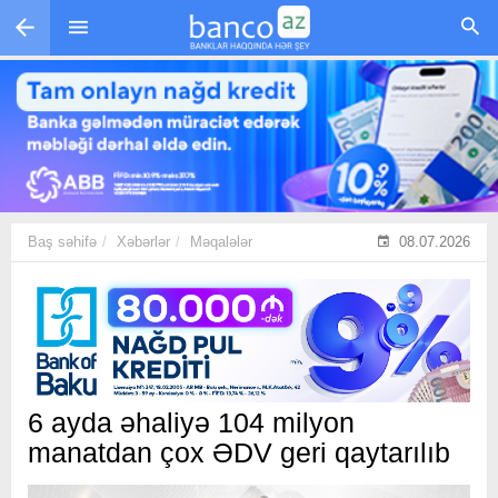
Skip to main content
Baş səhifə
Xəbərlər
Məqalələr
08.07.2026
6 ayda əhaliyə 104 milyon
manatdan çox ƏDV geri qaytarılıb