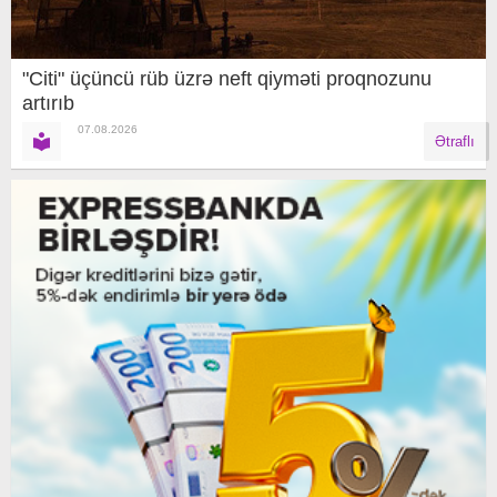
"Citi" üçüncü rüb üzrə neft qiyməti proqnozunu
artırıb
07.08.2026
Ətraflı