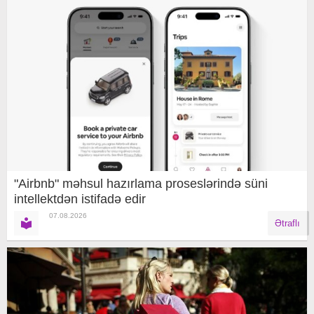
"Airbnb" məhsul hazırlama proseslərində süni
intellektdən istifadə edir
07.08.2026
Ətraflı