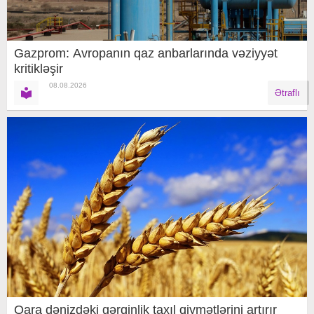
Gazprom: Avropanın qaz anbarlarında vəziyyət
kritikləşir
08.08.2026
Ətraflı
Qara dənizdəki gərginlik taxıl qiymətlərini artırır