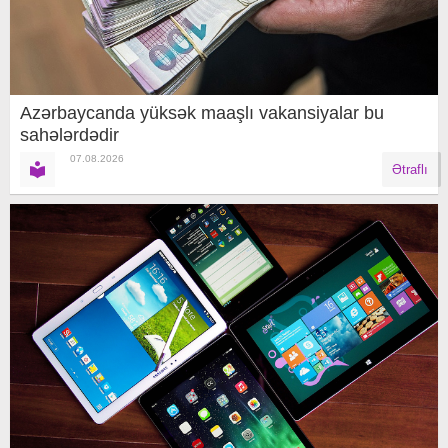
Azərbaycanda yüksək maaşlı vakansiyalar bu
sahələrdədir
07.08.2026
Ətraflı