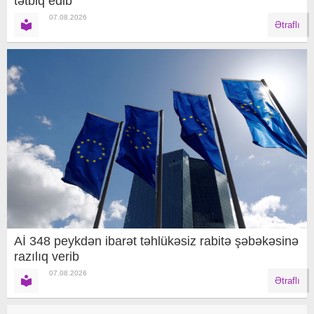
tətbiq edib
07.08.2026
Ətraflı
Aİ 348 peykdən ibarət təhlükəsiz rabitə şəbəkəsinə
razılıq verib
07.08.2026
Ətraflı