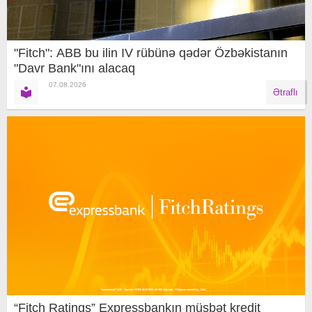
"Fitch": ABB bu ilin IV rübünə qədər Özbəkistanın
"Davr Bank"ını alacaq
07.08.2026
Ətraflı
“Fitch Ratings” Expressbankın müsbət kredit