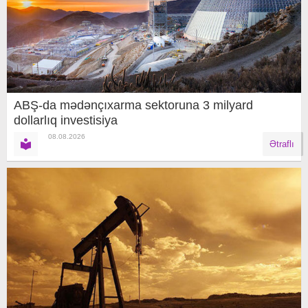
ABŞ-da mədənçıxarma sektoruna 3 milyard
dollarlıq investisiya
08.08.2026
Ətraflı