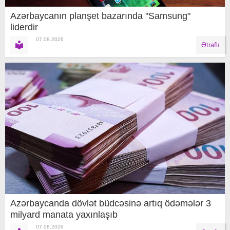
Azərbaycanın planşet bazarında "Samsung"
liderdir
07.08.2026
Ətraflı
Azərbaycanda dövlət büdcəsinə artıq ödəmələr 3
milyard manata yaxınlaşıb
07.08.2026