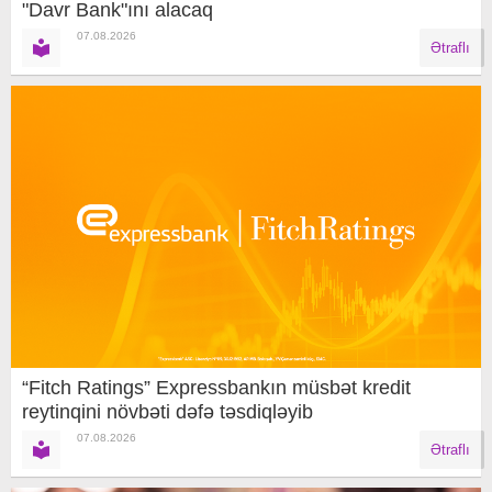
"Davr Bank"ını alacaq
07.08.2026
Ətraflı
“Fitch Ratings” Expressbankın müsbət kredit
reytinqini növbəti dəfə təsdiqləyib
07.08.2026
Ətraflı