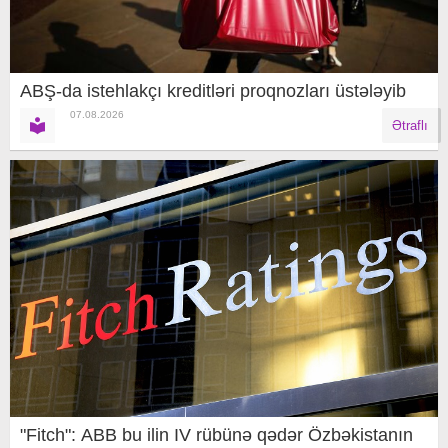
ABŞ-da istehlakçı kreditləri proqnozları üstələyib
07.08.2026
Ətraflı
"Fitch": ABB bu ilin IV rübünə qədər Özbəkistanın