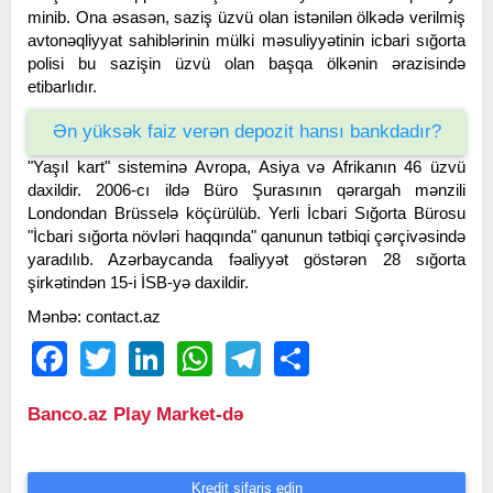
minib. Ona əsasən, saziş üzvü olan istənilən ölkədə verilmiş
avtonəqliyyat sahiblərinin mülki məsuliyyətinin icbari sığorta
polisi bu sazişin üzvü olan başqa ölkənin ərazisində
etibarlıdır.
Ən yüksək faiz verən depozit hansı bankdadır?
"Yaşıl kart" sisteminə Avropa, Asiya və Afrikanın 46 üzvü
daxildir. 2006-cı ildə Büro Şurasının qərargah mənzili
Londondan Brüsselə köçürülüb. Yerli İcbari Sığorta Bürosu
"İcbari sığorta növləri haqqında" qanunun tətbiqi çərçivəsində
yaradılıb. Azərbaycanda fəaliyyət göstərən 28 sığorta
şirkətindən 15-i İSB-yə daxildir.
Mənbə: contact.az
Facebook
Twitter
LinkedIn
WhatsApp
Telegram
Share
Banco.az Play Market-də
Kredit sifariş edin