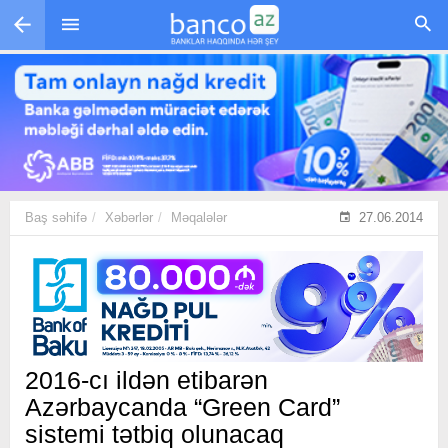
Skip to main content
Baş səhifə
Xəbərlər
Məqalələr
27.06.2014
2016-cı ildən etibarən
Azərbaycanda “Green Card”
sistemi tətbiq olunacaq