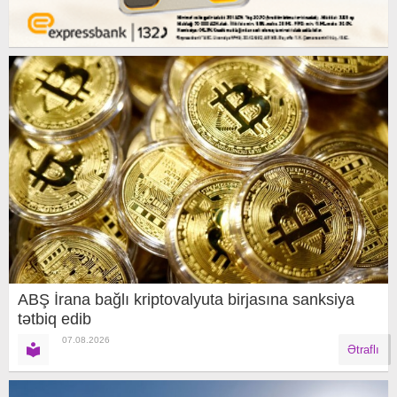
ABŞ İrana bağlı kriptovalyuta birjasına sanksiya
tətbiq edib
07.08.2026
Ətraflı