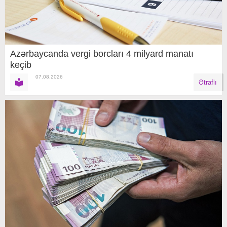
Azərbaycanda vergi borcları 4 milyard manatı
keçib
07.08.2026
Ətraflı