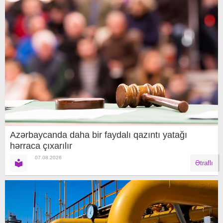
Azərbaycanda daha bir faydalı qazıntı yatağı
hərraca çıxarılır
07.08.2026
Ətraflı