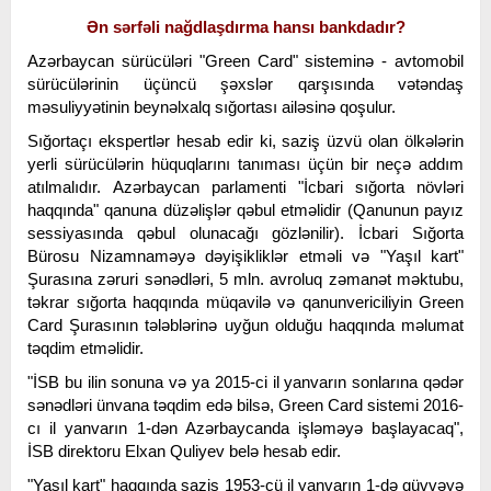
Ən sərfəli nağdlaşdırma hansı bankdadır?
Azərbaycan sürücüləri "Green Card" sisteminə - avtomobil
sürücülərinin üçüncü şəxslər qarşısında vətəndaş
məsuliyyətinin beynəlxalq sığortası ailəsinə qoşulur.
Sığortaçı ekspertlər hesab edir ki, saziş üzvü olan ölkələrin
yerli sürücülərin hüquqlarını tanıması üçün bir neçə addım
atılmalıdır. Azərbaycan parlamenti "İcbari sığorta növləri
haqqında" qanuna düzəlişlər qəbul etməlidir (Qanunun payız
sessiyasında qəbul olunacağı gözlənilir). İcbari Sığorta
Bürosu Nizamnaməyə dəyişikliklər etməli və "Yaşıl kart"
Şurasına zəruri sənədləri, 5 mln. avroluq zəmanət məktubu,
təkrar sığorta haqqında müqavilə və qanunvericiliyin Green
Card Şurasının tələblərinə uyğun olduğu haqqında məlumat
təqdim etməlidir.
"İSB bu ilin sonuna və ya 2015-ci il yanvarın sonlarına qədər
sənədləri ünvana təqdim edə bilsə, Green Card sistemi 2016-
cı il yanvarın 1-dən Azərbaycanda işləməyə başlayacaq",
İSB direktoru Elxan Quliyev belə hesab edir.
"Yaşıl kart" haqqında saziş 1953-cü il yanvarın 1-də qüvvəyə