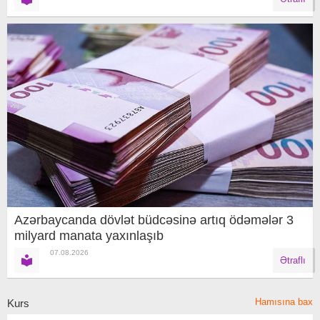
Azərbaycanda dövlət büdcəsinə artıq ödəmələr 3
milyard manata yaxınlaşıb
07.08.2026
Ətraflı
Hamısına bax
Kurs