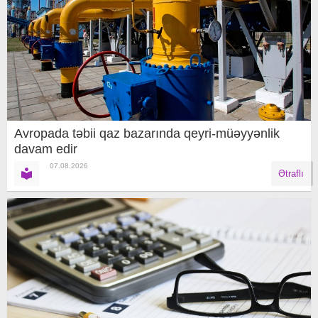
Avropada təbii qaz bazarında qeyri-müəyyənlik
davam edir
07.08.2026
Ətraflı