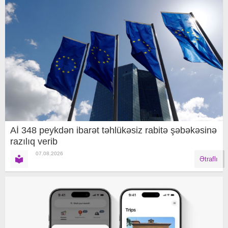
Aİ 348 peykdən ibarət təhlükəsiz rabitə şəbəkəsinə
razılıq verib
07.08.2026
Ətraflı