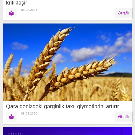
kritikləşir
08.08.2026
Ətraflı
Qara dənizdəki gərginlik taxıl qiymətlərini artırır
08.08.2026
Ətraflı