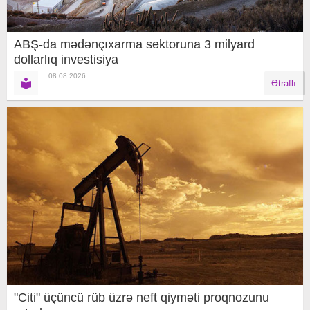
ABŞ-da mədənçıxarma sektoruna 3 milyard
dollarlıq investisiya
08.08.2026
Ətraflı
"Citi" üçüncü rüb üzrə neft qiyməti proqnozunu