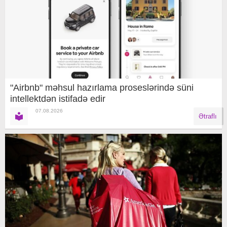
"Airbnb" məhsul hazırlama proseslərində süni
intellektdən istifadə edir
07.08.2026
Ətraflı