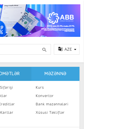
AZE
IDMƏTLƏR
MƏZƏNNƏ
Sifarişi
Kurs
tlər
Konvertor
reditlər
Bank məzənnələri
 Kartlar
Xüsusi Təkliflər
a