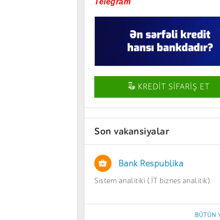
Telegram
KREDİT SİFARİŞ ET
Son vakansiyalar
Bank Respublika
Sistem analitiki ( İT biznes analitik)
BÜTÜN 