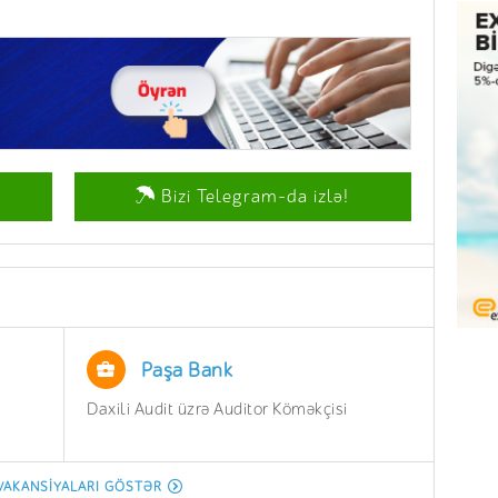
Bizi Telegram-da izlə!
Paşa Bank
Daxili Audit üzrə Auditor Köməkçisi
İnzib
Depar
Aparı
VAKANSIYALARI GÖSTƏR