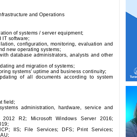
Infrastructure and Operations
tion of systems / server equipment;
IT software;
on, configuration, monitoring, evaluation and
and new operating systems;
database administrators, analysts and other
ing and migration of systems;
g systems’ uptime and business continuity;
g of all documents according to system
 field;
systems administration, hardware, service and
r 2012 R2; Microsoft Windows Server 2016;
019;
CP; IIS; File Services; DFS; Print Services;
CAU;