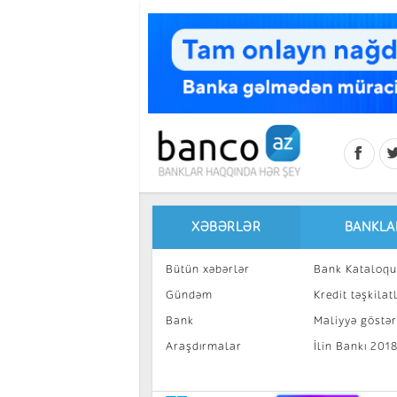
Skip to main content
XƏBƏRLƏR
BANKLA
Bütün xəbərlər
Bank Kataloqu
Gündəm
Kredit təşkilatl
Bank
Maliyyə göstəri
Araşdırmalar
İlin Bankı 201
İnvestisiya