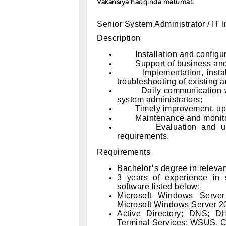
Vakansiya haqqında məlumat:
Senior System Administrator / IT 
Description
Installation and configura
Support of business and 
Implementation, installati
troubleshooting of existing 
Daily communication with 
system administrators;
Timely improvement, updat
Maintenance and monitorin
Evaluation and updatin
requirements.
Requirements
Bachelor’s degree in relevant
3 years of experience in 
software listed below:
Microsoft Windows Serve
Microsoft Windows Server 2
Active Directory; DNS; DH
Terminal Services; WSUS, 