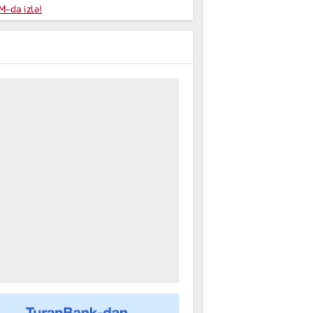
niyalar
-da izlə!
farişi
m