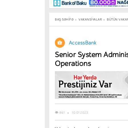
Maraqlı
BancoTV
Müsahibə
BAŞ SƏHIFƏ
VAKANSIYALAR
BÜTÜN VAKA
AccessBank
Senior System Administ
Operations
861
10.01.2023