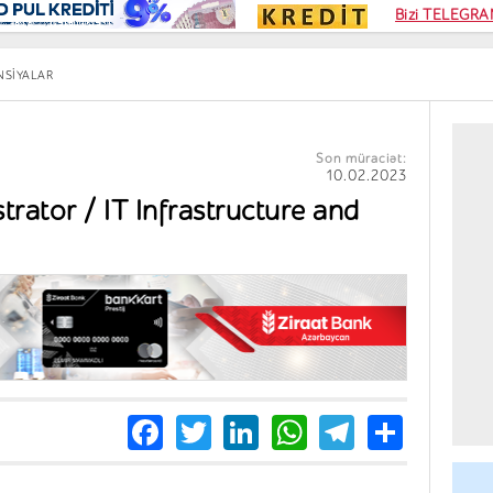
Kampa
Bizi TELEGRAM
Kart si
NSIYALAR
Son müraciət:
10.02.2023
rator / IT Infrastructure and
Facebook
Twitter
LinkedIn
WhatsApp
Telegra
Share