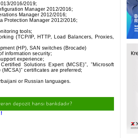
2013/2016/2019;
nfiguration Manager 2012/2016;
erations Manager 2012/2016;
ta Protection Manager 2012/2016;
itoring tools;
rking (TCP/IP, HTTP, Load Balancers, Proxies,
ipment (HP), SAN switches (Brocade)
f information security;
support experience;
 Certified Solutions Expert (MCSE)", "Microsoft
 (MCSA)" certificates are preferred;
baijani or Russian languages.
verən depozit hansı bankdadır?
!