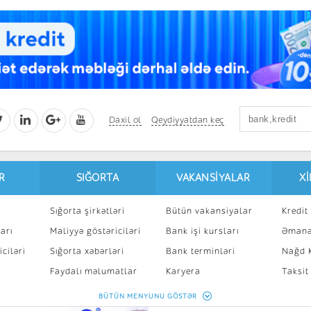
Daxil ol
Qeydiyyatdan keç
R
SIĞORTA
VAKANSIYALAR
X
Sığorta şirkətləri
Bütün vakansiyalar
Kredit 
arı
Maliyyə göstəriciləri
Bank işi kursları
Əmanə
ciləri
Sığorta xəbərləri
Bank terminləri
Nağd K
8
Faydalı məlumatlar
Karyera
Taksit
Sığorta kalkulyatoru
Peşakar inkişaf
İpotek
BÜTÜN MENYUNU GÖSTƏR