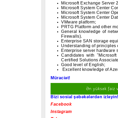
Microsoft Exchange Server 
Microsoft System Center Co
Microsoft System Center Op
Microsoft System Center Da
VMware platform;
PRTG Platform and other mon
General knowledge of netwo
Firewalls).
Enterprise SAN storage equ
Understanding of principles o
Enterprise server hardware 
Candidates with "Microsoft
Certified Solutions Associate
Good level of English;
Excellent knowledge of Azer
Müraciət!
Ən yüksək faiz 
Bizi sosial şəbəkələrdən izləyin!
Facebook
Instagram