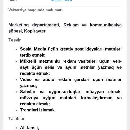
Vakansiya haqqında məlumat:
Marketinq departamenti, Reklam və kommunikasiya
şöbəsi, Kopirayter
Təsvir
Sosial Media üçün kreativ post ideyaları, mətnləri
tərtib etmək;
Müxtəlif məzmunlu reklam vasitələri üçün, veb-
sayt üçün səlis və aydın mətnlər yazmaq və
redaktə etmək;
Video və audio reklam çarxları üçün mətnlər
yazmaq;
Səhvlər və uyğunsuzluqları müəyyən etmək,
mövzuya uyğun mətnləri formalaşdırmaq və
redaktə etmək;
Trendləri izləmək.
Tələblər
Ali təhsil;