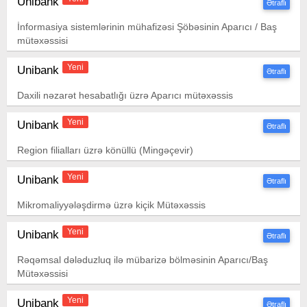
Unibank
Ətraflı
İnformasiya sistemlərinin mühafizəsi Şöbəsinin Aparıcı / Baş
mütəxəssisi
Yeni
Unibank
Ətraflı
Daxili nəzarət hesabatlığı üzrə Aparıcı mütəxəssis
Yeni
Unibank
Ətraflı
Region filialları üzrə könüllü (Mingəçevir)
Yeni
Unibank
Ətraflı
Mikromaliyyələşdirmə üzrə kiçik Mütəxəssis
Yeni
Unibank
Ətraflı
Rəqəmsal dələduzluq ilə mübarizə bölməsinin Aparıcı/Baş
Mütəxəssisi
Yeni
Unibank
Ətraflı