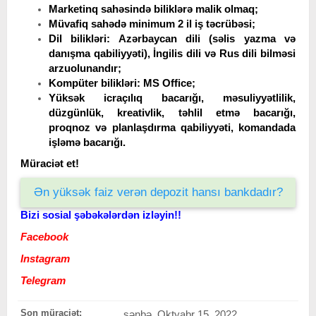
Marketinq sahəsində biliklərə malik olmaq;
Müvafiq sahədə minimum 2 il iş təcrübəsi;
Dil bilikləri: Azərbaycan dili (səlis yazma və
danışma qabiliyyəti), İngilis dili və Rus dili bilməsi
arzuolunandır;
Kompüter bilikləri: MS Office;
Yüksək icraçılıq bacarığı, məsuliyyətlilik,
düzgünlük, kreativlik, təhlil etmə bacarığı,
proqnoz və planlaşdırma qabiliyyəti, komandada
işləmə bacarığı.
Müraciət et!
Ən yüksək faiz verən depozit hansı bankdadır?
Bizi sosial şəbəkələrdən izləyin!!
Facebook
Instagram
Telegram
Son müraciət:
şənbə, Oktyabr 15, 2022