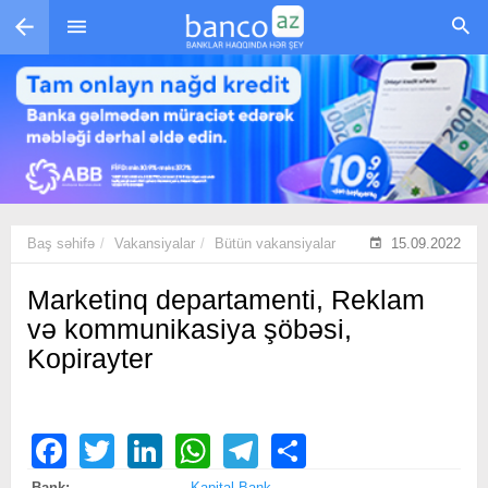
Skip to main content
Baş səhifə
Vakansiyalar
Bütün vakansiyalar
15.09.2022
Marketinq departamenti, Reklam
və kommunikasiya şöbəsi,
Kopirayter
Facebook
Twitter
LinkedIn
WhatsApp
Telegram
Share
Bank:
Kapital Bank