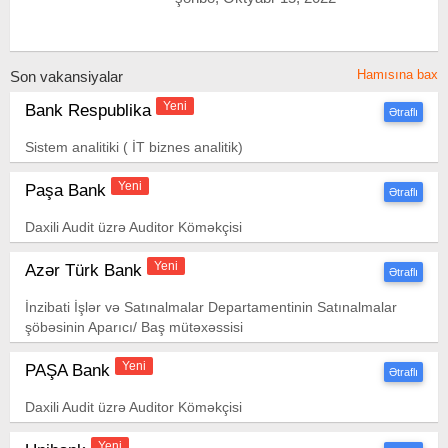
Hamısına bax
Son vakansiyalar
Yeni
Bank Respublika
Ətraflı
Sistem analitiki ( İT biznes analitik)
Yeni
Paşa Bank
Ətraflı
Daxili Audit üzrə Auditor Köməkçisi
Yeni
Azər Türk Bank
Ətraflı
İnzibati İşlər və Satınalmalar Departamentinin Satınalmalar
şöbəsinin Aparıcı/ Baş mütəxəssisi
Yeni
PAŞA Bank
Ətraflı
Daxili Audit üzrə Auditor Köməkçisi
Yeni