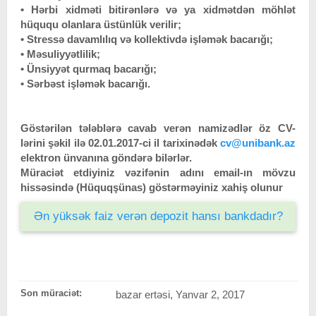
• Hərbi xidməti bitirənlərə və ya xidmətdən möhlət
hüququ olanlara üstünlük verilir;
• Stressə davamlılıq və kollektivdə işləmək bacarığı;
• Məsuliyyətlilik;
• Ünsiyyət qurmaq bacarığı;
• Sərbəst işləmək bacarığı.
Göstərilən tələblərə cavab verən namizədlər öz CV-
lərini şəkil ilə 02.01.2017-ci il tarixinədək
cv@unibank.az
elektron ünvanına göndərə bilərlər.
Müraciət etdiyiniz vəzifənin adını email-ın mövzu
hissəsində (Hüquqşünas) göstərməyiniz xahiş olunur
Ən yüksək faiz verən depozit hansı bankdadır?
Son müraciət:
bazar ertəsi, Yanvar 2, 2017