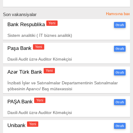
Hamısına bax
Son vakansiyalar
Yeni
Bank Respublika
Ətraflı
Sistem analitiki ( İT biznes analitik)
Yeni
Paşa Bank
Ətraflı
Daxili Audit üzrə Auditor Köməkçisi
Yeni
Azər Türk Bank
Ətraflı
İnzibati İşlər və Satınalmalar Departamentinin Satınalmalar
şöbəsinin Aparıcı/ Baş mütəxəssisi
Yeni
PAŞA Bank
Ətraflı
Daxili Audit üzrə Auditor Köməkçisi
Yeni
Unibank
Ətraflı