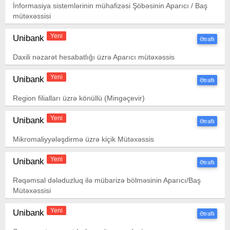
İnformasiya sistemlərinin mühafizəsi Şöbəsinin Aparıcı / Baş
mütəxəssisi
Yeni
Unibank
Ətraflı
Daxili nəzarət hesabatlığı üzrə Aparıcı mütəxəssis
Yeni
Unibank
Ətraflı
Region filialları üzrə könüllü (Mingəçevir)
Yeni
Unibank
Ətraflı
Mikromaliyyələşdirmə üzrə kiçik Mütəxəssis
Yeni
Unibank
Ətraflı
Rəqəmsal dələduzluq ilə mübarizə bölməsinin Aparıcı/Baş
Mütəxəssisi
Yeni
Unibank
Ətraflı