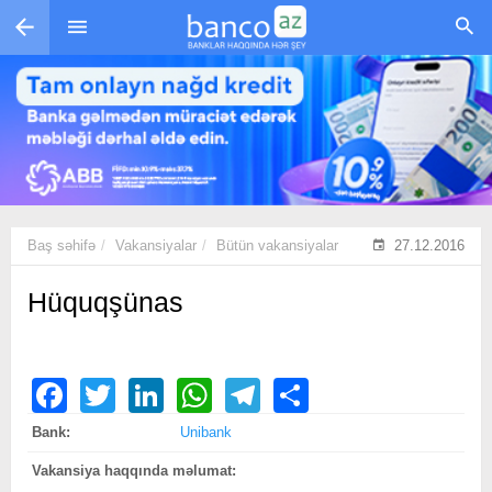
Skip to main content
Baş səhifə
Vakansiyalar
Bütün vakansiyalar
27.12.2016
Hüquqşünas
Facebook
Twitter
LinkedIn
WhatsApp
Telegram
Share
Bank:
Unibank
Vakansiya haqqında məlumat: