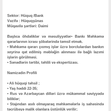
Sektor: Hüquq /Bank
Vəzifə : Hüquqşünas
Müqavilə şərtləri: Daimi
Başlıca öhdəliklər və məsuliyyətlər
• Bankı Məhkəmə
qərarlarının icrası şöbələrində təmsil etmək.
• Məhkəmə qərarı çıxmış işlər üzrə borclulardan bankın
xeyrinə qət edilmiş məbləğin alınması ilə bağlı lazımi
işlərin görülməsi.
• Sənədlərin tərtibi, təhlili və ekspertizası.
Namizədin Profili
• Ali hüquqi təhsil ;
• Yaş həddi 22-35;
• Rus və Azərbaycan dilləri üzrə mükəmməl səviyyədə
biliklər;
• Stajından asılı olmayaraq məhkəmələrlə iş sahəsində
təcrübəyə malik olanlara üstünlük verilir;