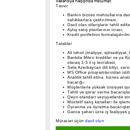
Vakansiya haqqında məlumat:
Təsvir
Bankın biznes məhsullarına dai
sahibkarlara çatdırılması;
Daxil olan sifarişlərin təhlil ed
Aylıq satış planlarının icrası;
Kredit portfelinin formalaşdırılm
Tələblər
Ali təhsil (maliyyə, iqtisadiyyat, 
Bankda Mikro kreditlər və ya Kiç
olaraq 1-3 il iş təcrübəsi;
Səlis Azərbaycan dili biliyi, xaric
MS Office proqramlarından isti
Analitik təhlil etmə, biznes anal
bacarığı;
Müştərilərlə yüksək ünsiyyət qu
Təhlil və qərar vermə bacarıqlar
Qeyri-standart vəziyyətlərdə str
Müxtəlif satış kanalları ilə işləm
Öyrənmə və öyrətmə bacarıqlar
Gəncə şəhəri üzrə iş fəaliyyəti
Müraciət üçün
daxil olun