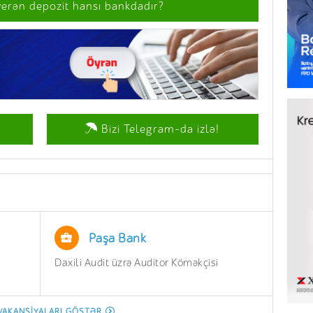
verən depozit hansı bankdadır?
Bizi Telegram-da izlə!
Paşa Bank
Daxili Audit üzrə Auditor Köməkçisi
İnzib
Depar
Aparı
VAKANSIYALARI GÖSTƏR