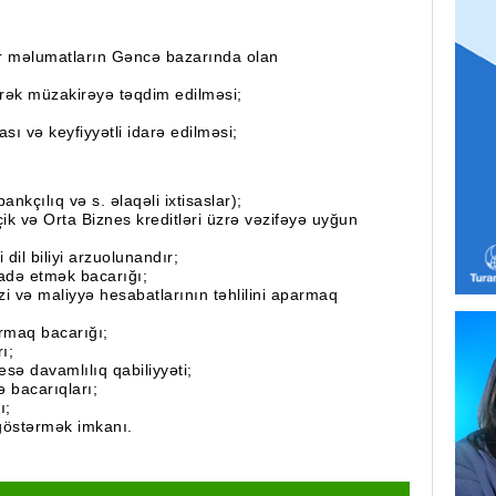
r məlumatların Gəncə bazarında olan
ilərək müzakirəyə təqdim edilməsi;
ası və keyfiyyətli idarə edilməsi;
bankçılıq və s. əlaqəli ixtisaslar);
ik və Orta Biznes kreditləri üzrə vəzifəyə uyğun
i dil biliyi arzuolunandır;
fadə etmək bacarığı;
izi və maliyyə hesabatlarının təhlilini aparmaq
rmaq bacarığı;
ı;
esə davamlılıq qabiliyyəti;
ə bacarıqları;
ı;
 göstərmək imkanı.