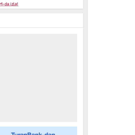
niyalar
-da izlə!
farişi
m