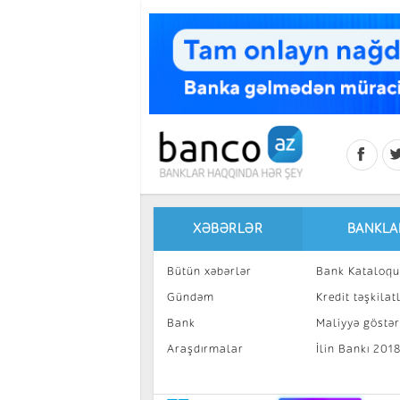
Skip to main content
XƏBƏRLƏR
BANKLA
Bütün xəbərlər
Bank Kataloqu
Gündəm
Kredit təşkilatl
Bank
Maliyyə göstəri
Araşdırmalar
İlin Bankı 201
İnvestisiya