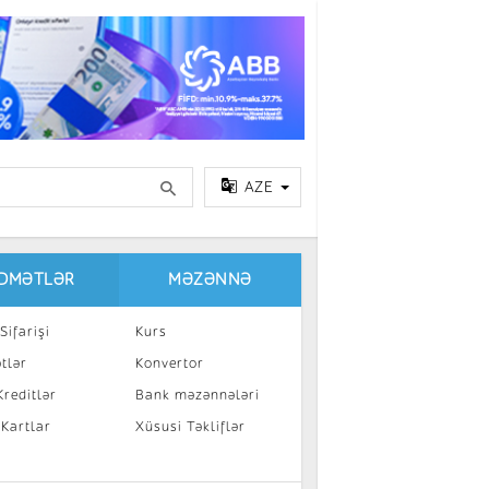
AZE
IDMƏTLƏR
MƏZƏNNƏ
Sifarişi
Kurs
tlər
Konvertor
reditlər
Bank məzənnələri
 Kartlar
Xüsusi Təkliflər
a