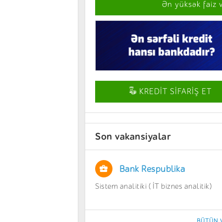
Ən yüksək faiz 
KREDİT SİFARİŞ ET
Son vakansiyalar
Bank Respublika
Sistem analitiki ( İT biznes analitik)
BÜTÜN 