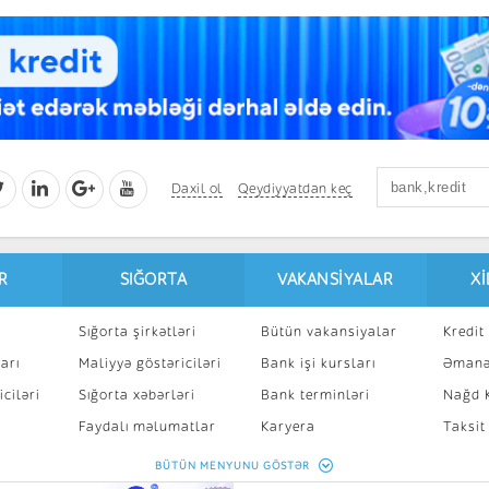
Daxil ol
Qeydiyyatdan keç
R
SIĞORTA
VAKANSIYALAR
X
Sığorta şirkətləri
Bütün vakansiyalar
Kredit 
arı
Maliyyə göstəriciləri
Bank işi kursları
Əmanə
ciləri
Sığorta xəbərləri
Bank terminləri
Nağd K
8
Faydalı məlumatlar
Karyera
Taksit
Sığorta kalkulyatoru
Peşakar inkişaf
İpotek
BÜTÜN MENYUNU GÖSTƏR