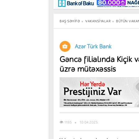
Maraqlı
BancoTV
Müsahibə
BAŞ SƏHIFƏ
VAKANSIYALAR
BÜTÜN VAKA
Azər Türk Bank
Gəncə filialında Kiçik v
üzrə mütəxəssis
1195
10.04.2025