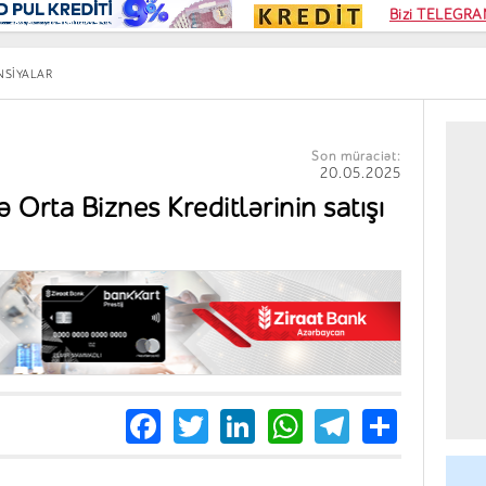
Kampa
Bizi TELEGRAM
Kart si
NSIYALAR
Son müraciət:
20.05.2025
ə Orta Biznes Kreditlərinin satışı
Facebook
Twitter
LinkedIn
WhatsApp
Telegra
Share