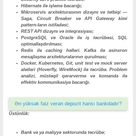
Hibernate ilə işləmə bacarığı
;
Mikroservis arxitekturasının dizaynı və tətbiqi —
Saga, Circuit Breaker və API Gateway kimi
pattern-ların istifadəsi
;
REST API dizaynı və inteqrasiyası
;
PostgreSQL və Oracle ilə iş təcrübəsi, SQL
optimallaşdırılması
;
Redis ilə caching həlləri. Kafka ilə asinxron
mesajlaşma arxitekturalarının qurulması
;
Docker, Kubernetes, Git, unit test və mock server
alətləri (Hoverfly, WireMock) ilə təcrübə. Problem
analizi, müstəqil qərarvermə və komanda ilə
effektiv kommunikasiya bacarığı.
Ən yüksək faiz verən depozit hansı bankdadır?
Üstünlük:
Bank və ya maliyyə sektorunda təcrübə
;