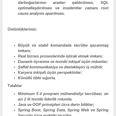
darboğazlarının aradan qaldırılması, SQL
optimallaşdırılması və insidentlər zamanı root
cause analysis aparılması.
Üstünlüklərimiz:
Böyük və stabil komandada təcrübə qazanmaq
imkanı;
Real biznes proseslərində iştirak etmək imkanı;
Davamlı öyrənmə və texniki inkişaf üçün imkanlar;
Şəffaf kommunikasiya və dəstəkləyici iş mühiti;
Karyera inkişafı üçün perspektivlər;
Könüllü tibbi sığorta.
Tələblər
Minimum 5 il proqram mühəndisliyi təcrübəsi, ən
azı 2 ili texniki liderlik rolunda.
Java və OOP prinsipləri üzrə dərin biliklər
;
Spring Boot, Spring Data, Spring Web və Spring
Security üzrə praktiki təcrübə.