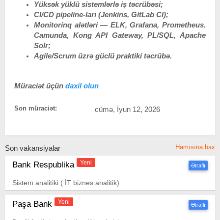
Yüksək yüklü sistemlərlə iş təcrübəsi
;
CI/CD pipeline-ları (Jenkins, GitLab CI)
;
Monitorinq alətləri — ELK, Grafana, Prometheus.
Camunda, Kong API Gateway, PL/SQL, Apache
Solr
;
Agile/Scrum üzrə güclü praktiki təcrübə.
Müraciət üçün
daxil olun
Son müraciət:
cümə, İyun 12, 2026
Hamısına bax
Son vakansiyalar
Yeni
Bank Respublika
Ətraflı
Sistem analitiki ( İT biznes analitik)
Yeni
Paşa Bank
Ətraflı