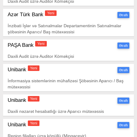
Daxili Audit üzrə Auditor Köməkçisi
Yeni
Azər Türk Bank
Ətraflı
İnzibati İşlər və Satınalmalar Departamentinin Satınalmalar
şöbəsinin Aparıcı/ Baş mütəxəssisi
Yeni
PAŞA Bank
Ətraflı
Daxili Audit üzrə Auditor Köməkçisi
Yeni
Unibank
Ətraflı
İnformasiya sistemlərinin mühafizəsi Şöbəsinin Aparıcı / Baş
mütəxəssisi
Yeni
Unibank
Ətraflı
Daxili nəzarət hesabatlığı üzrə Aparıcı mütəxəssis
Yeni
Unibank
Ətraflı
Region filialları üzrə könüllü (Mingəçevir)