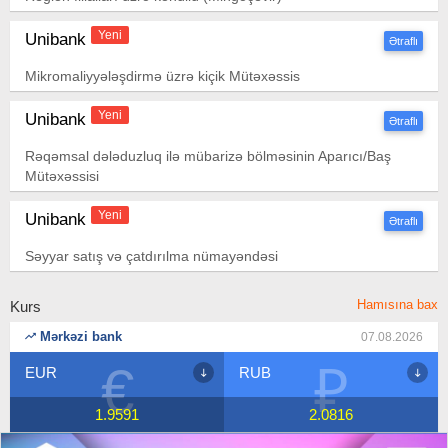
Yeni
Unibank
Ətraflı
Mikromaliyyələşdirmə üzrə kiçik Mütəxəssis
Yeni
Unibank
Ətraflı
Rəqəmsal dələduzluq ilə mübarizə bölməsinin Aparıcı/Baş
Mütəxəssisi
Yeni
Unibank
Ətraflı
Səyyar satış və çatdırılma nümayəndəsi
Hamısına bax
Kurs
Mərkəzi bank
07.08.2026
€
₽
EUR
RUB
1.9591
2.0816