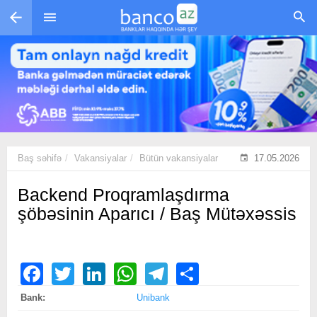
Skip to main content
Baş səhifə
Vakansiyalar
Bütün vakansiyalar
17.05.2026
Backend Proqramlaşdırma
şöbəsinin Aparıcı / Baş Mütəxəssis
Facebook
Twitter
LinkedIn
WhatsApp
Telegram
Share
Bank:
Unibank