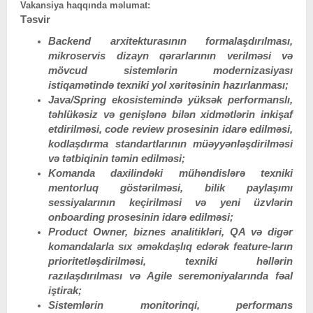
Vakansiya haqqında məlumat:
Təsvir
Backend arxitekturasının formalaşdırılması,
mikroservis dizayn qərarlarının verilməsi və
mövcud sistemlərin modernizasiyası
istiqamətində texniki yol xəritəsinin hazırlanması;
Java/Spring ekosistemində yüksək performanslı,
təhlükəsiz və genişlənə bilən xidmətlərin inkişaf
etdirilməsi, code review prosesinin idarə edilməsi,
kodlaşdırma standartlarının müəyyənləşdirilməsi
və tətbiqinin təmin edilməsi;
Komanda daxilindəki mühəndislərə texniki
mentorluq göstərilməsi, bilik paylaşımı
sessiyalarının keçirilməsi və yeni üzvlərin
onboarding prosesinin idarə edilməsi;
Product Owner, biznes analitikləri, QA və digər
komandalarla sıx əməkdaşlıq edərək feature-ların
prioritetləşdirilməsi, texniki həllərin
razılaşdırılması və Agile seremoniyalarında fəal
iştirak;
Sistemlərin monitorinqi, performans