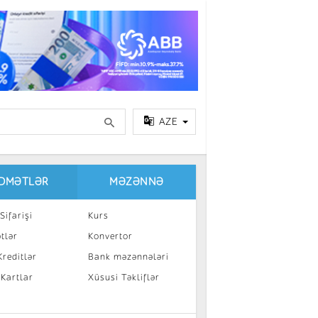
AZE
IDMƏTLƏR
MƏZƏNNƏ
Sifarişi
Kurs
tlər
Konvertor
reditlər
Bank məzənnələri
 Kartlar
Xüsusi Təkliflər
a