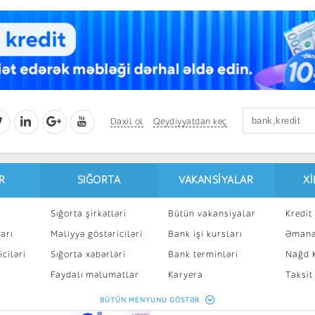
Daxil ol
Qeydiyyatdan keç
R
SIĞORTA
VAKANSIYALAR
X
Sığorta şirkətləri
Bütün vakansiyalar
Kredit 
arı
Maliyyə göstəriciləri
Bank işi kursları
Əmanə
ciləri
Sığorta xəbərləri
Bank terminləri
Nağd K
8
Faydalı məlumatlar
Karyera
Taksit
Sığorta kalkulyatoru
Peşakar inkişaf
İpotek
BÜTÜN MENYUNU GÖSTƏR