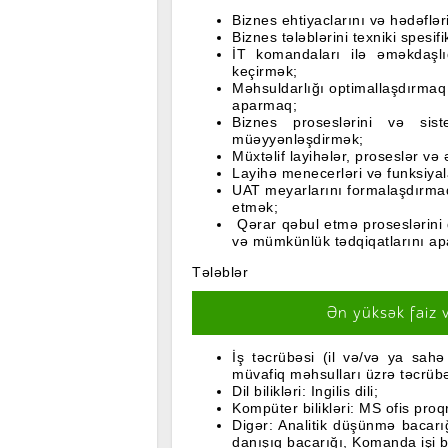
Biznes ehtiyaclarını və hədəfl
Biznes tələblərini texniki spesif
İT komandaları ilə əməkdaşlı
keçirmək;
Məhsuldarlığı optimallaşdırmaq
aparmaq;
Biznes proseslərini və sis
müəyyənləşdirmək;
Müxtəlif layihələr, proseslər v
Layihə menecerləri və funksiya
UAT meyarlarını formalaşdırmaq
etmək;
Qərar qəbul etmə proseslərini
və mümkünlük tədqiqatlarını a
Tələblər
Ən yüksək faiz 
İş təcrübəsi (il və/və ya sahə
müvafiq məhsulları üzrə təcrüb
Dil bilikləri: Ingilis dili;
Kompüter bilikləri: MS ofis proq
Digər: Analitik düşünmə bacarı
danışıq bacarığı, Komanda işi b