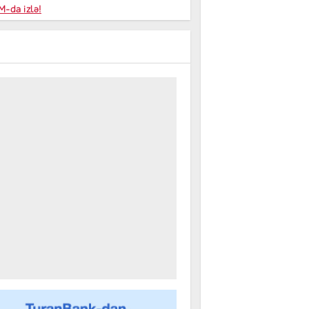
niyalar
-da izlə!
farişi
m