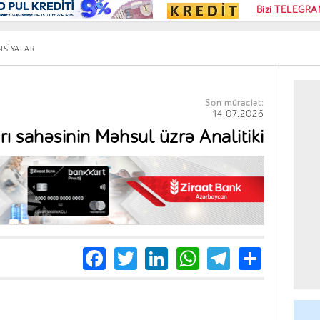
Kampa
Bizi TELEGRAM
Kart si
NSIYALAR
Son müraciət:
14.07.2026
ı sahəsinin Məhsul üzrə Analitiki
Facebook
Twitter
LinkedIn
WhatsApp
Telegra
Share