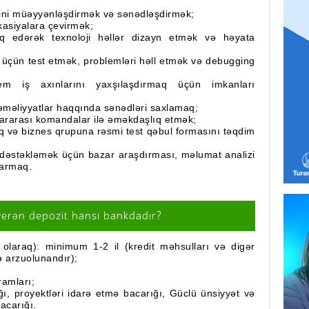
ərini müəyyənləşdirmək və sənədləşdirmək;
ikasiyalara çevirmək;
q edərək texnoloji həllər dizayn etmək və həyata
 üçün test etmək, problemləri həll etmək və debugging
tem iş axınlarını yaxşılaşdırmaq üçün imkanları
ə əməliyyatlar haqqında sənədləri saxlamaq;
lararası komandalar ilə əməkdaşlıq etmək;
 və biznes qrupuna rəsmi test qəbul formasını təqdim
 dəstəkləmək üçün bazar araşdırması, məlumat analizi
parmaq.
verən depozit hansı bankdadır?
 olaraq): minimum 1-2 il (kredit məhsulları və digər
ə arzuolunandır);
ramları;
ğı, proyektləri idarə etmə bacarığı, Güclü ünsiyyət və
acarığı.