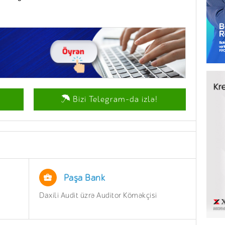
Bizi Telegram-da izlə!
Paşa Bank
Daxili Audit üzrə Auditor Köməkçisi
İnzib
Depar
Aparı