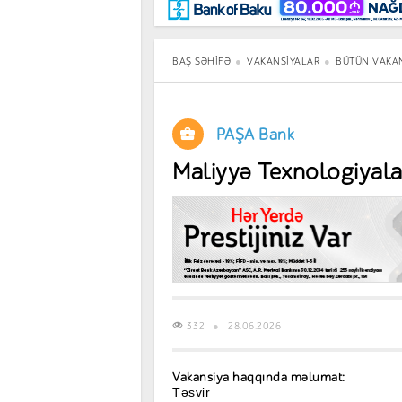
Maraqlı
BancoTV
Müsahibə
BAŞ SƏHIFƏ
VAKANSIYALAR
BÜTÜN VAKA
PAŞA Bank
Maliyyə Texnologiyalar
332
28.06.2026
Vakansiya haqqında məlumat:
Təsvir