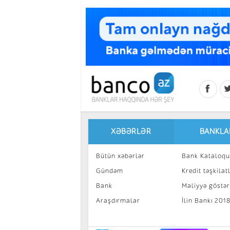
Skip to main content
XƏBƏRLƏR
BANKLA
Bütün xəbərlər
Bank Kataloqu
Gündəm
Kredit təşkilatl
Bank
Maliyyə göstəri
Araşdırmalar
İlin Bankı 201
İnvestisiya