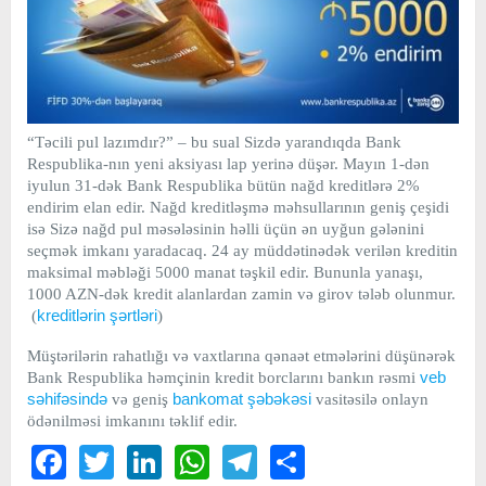
“Təcili pul lazımdır?” – bu sual Sizdə yarandıqda Bank
Respublika-nın yeni aksiyası lap yerinə düşər. Mayın 1-dən
iyulun 31-dək Bank Respublika bütün nağd kreditlərə 2%
endirim elan edir. Nağd kreditləşmə məhsullarının geniş çeşidi
isə Sizə nağd pul məsələsinin həlli üçün ən uyğun gələnini
seçmək imkanı yaradacaq. 24 ay müddətinədək verilən kreditin
maksimal məbləği 5000 manat təşkil edir. Bununla yanaşı,
1000 AZN-dək kredit alanlardan zamin və girov tələb olunmur.
kreditlərin şərtləri
(
)
Müştərilərin rahatlığı və vaxtlarına qənaət etmələrini düşünərək
veb
Bank Respublika həmçinin kredit borclarını bankın rəsmi
səhifəsində
bankomat şəbəkəsi
və geniş
vasitəsilə onlayn
ödənilməsi imkanını təklif edir.
Facebook
Twitter
LinkedIn
WhatsApp
Telegram
Share