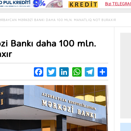
Kampa
Bizi TELEGRAM
Kart si
ƏRBAYCAN MƏRKƏZI BANKI DAHA 100 MLN. MANATLIQ NOT BURAXIR
zi Bankı daha 100 mln.
xır
Facebook
Twitter
LinkedIn
WhatsApp
Telegra
Share