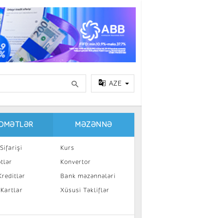
AZE
IDMƏTLƏR
MƏZƏNNƏ
Sifarişi
Kurs
tlər
Konvertor
reditlər
Bank məzənnələri
 Kartlar
Xüsusi Təkliflər
a