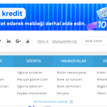
Daxil ol
Qeydiyyatdan keç
R
SIĞORTA
VAKANSIYALAR
X
Sığorta şirkətləri
Bütün vakansiyalar
Kredit 
arı
Maliyyə göstəriciləri
Bank işi kursları
Əmanə
ciləri
Sığorta xəbərləri
Bank terminləri
Nağd K
8
Faydalı məlumatlar
Karyera
Taksit
Sığorta kalkulyatoru
Peşakar inkişaf
İpotek
BÜTÜN MENYUNU GÖSTƏR