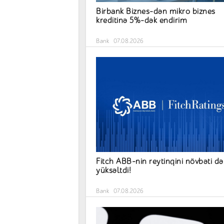
Birbank Biznes-dən mikro biznes
kreditinə 5%-dək endirim
Bank
07.08.2026
Fitch ABB-nin reytinqini növbəti də
yüksəltdi!
Bank
07.08.2026