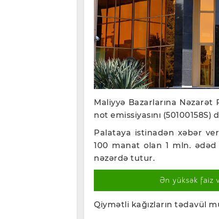
Maliyyə Bazarlarına Nəzarət 
not emissiyasını (50100158S) d
Palataya istinadən xəbər veri
100 manat olan 1 mln. ədəd d
nəzərdə tutur.
Ən yüksək faiz 
Qiymətli kağızların tədavül 