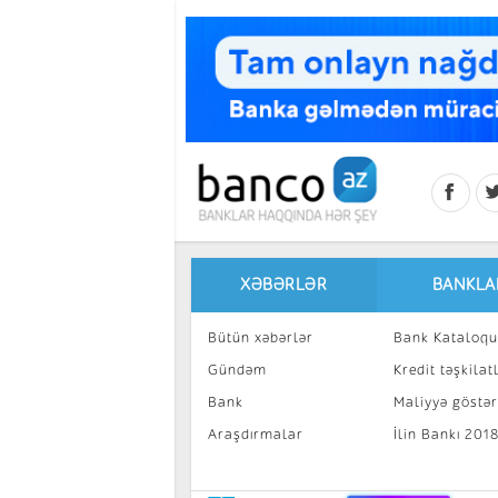
Skip to main content
XƏBƏRLƏR
BANKLA
Bütün xəbərlər
Bank Kataloqu
Gündəm
Kredit təşkilatl
Bank
Maliyyə göstəri
Araşdırmalar
İlin Bankı 201
İnvestisiya