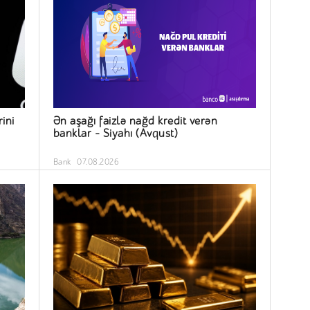
ini
Ən aşağı faizlə nağd kredit verən
banklar – Siyahı (Avqust)
Bank
07.08.2026