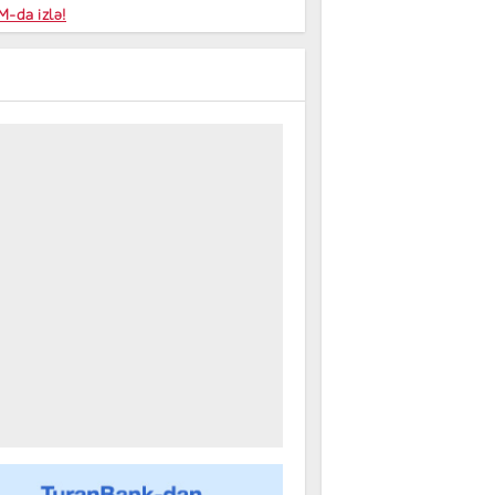
niyalar
-da izlə!
farişi
m