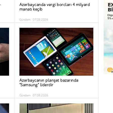
-
Azərbaycanda vergi borcları 4 milyard
manatı keçib
Gündəm
07.08.2026
Azərbaycanın planşet bazarında
"Samsung" liderdir
Gündəm
07.08.2026