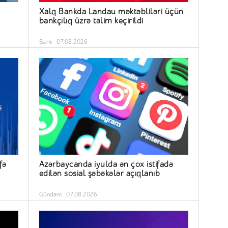
Xalq Bankda Landau məktəbliləri üçün
bankçılıq üzrə təlim keçirildi
Bank
07.08.2026
fə
Azərbaycanda iyulda ən çox istifadə
edilən sosial şəbəkələr açıqlanıb
Gündəm
07.08.2026