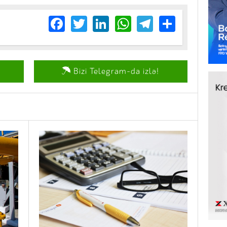
Facebook
Twitter
LinkedIn
WhatsApp
Telegram
Share
Bizi Telegram-da izlə!