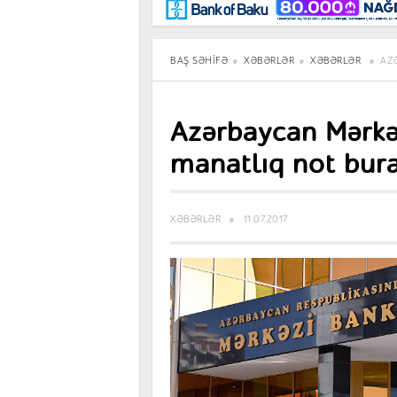
Maraqlı
BancoTV
Müsahibə
BAŞ SƏHIFƏ
XƏBƏRLƏR
XƏBƏRLƏR
AZ
Azərbaycan Mərkə
manatlıq not bura
XƏBƏRLƏR
11.07.2017