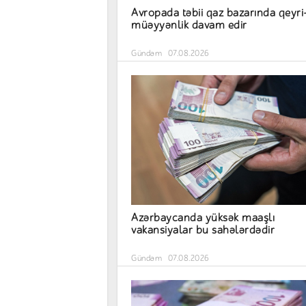
Avropada təbii qaz bazarında qeyri
müəyyənlik davam edir
Gündəm
07.08.2026
Azərbaycanda yüksək maaşlı
vakansiyalar bu sahələrdədir
Gündəm
07.08.2026