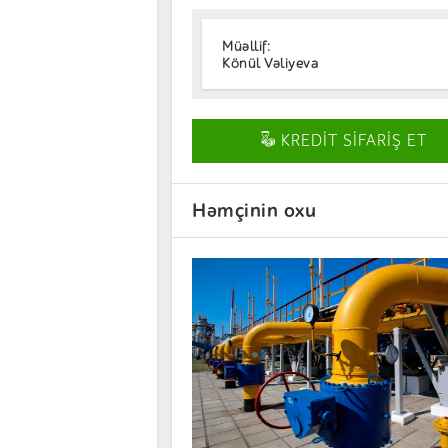
Müəllif:
Könül Vəliyeva
KREDİT SİFARİŞ ET
Həmçinin oxu