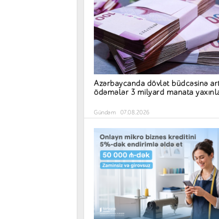
Azərbaycanda dövlət büdcəsinə art
ödəmələr 3 milyard manata yaxınl
Gündəm
07.08.2026