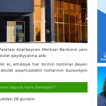
Palatası Azərbaycan Mərkəzi Bankının yeni
övlət qeydiyyatına alıb.
lir ki, emissiya hər birinin nominal dəyəri
övlət qısamüddətli notlarının buraxılışını
verən depozit hansı bankdadır?
müddəti 28 gündür.