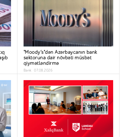
ıq
"Moody’s"dən Azərbaycanın bank
aşıb
sektoruna dair növbəti müsbət
qiymətləndirmə
Bank
07.08.2026