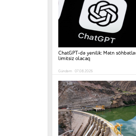
ChatGPT-də yenilik: Mətn söhbətlər
limitsiz olacaq
Gündəm
07.08.2026