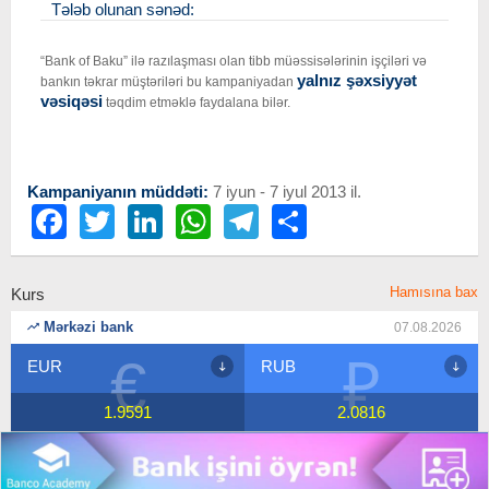
Tələb olunan sənəd:
“Bank of Baku” ilə razılaşması olan tibb müəssisələrinin işçiləri və
yalnız şəxsiyyət
bankın təkrar müştəriləri bu kampaniyadan
vəsiqəsi
təqdim etməklə faydalana bilər.
Kampaniyanın müddəti:
7 iyun - 7 iyul 2013 il.
Facebook
Twitter
LinkedIn
WhatsApp
Telegram
Share
Hamısına bax
Kurs
Mərkəzi bank
07.08.2026
€
₽
EUR
RUB
1.9591
2.0816