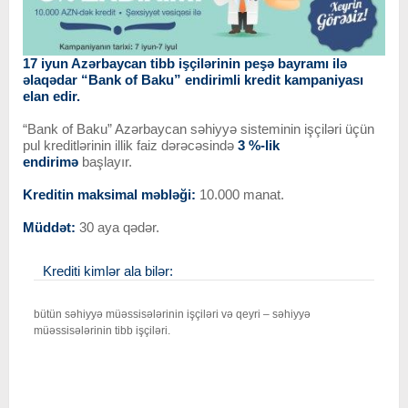
17 iyun Azərbaycan tibb işçilərinin peşə bayramı ilə
əlaqədar “Bank of Baku” endirimli kredit kampaniyası
elan edir.
“Bank of Baku” Azərbaycan səhiyyə sisteminin işçiləri üçün
pul kreditlərinin illik faiz dərəcəsində
3 %-lik
endirimə
başlayır.
Kreditin maksimal məbləği:
10.000 manat.
Müddət:
30 aya qədər.
Krediti kimlər ala bilər:
bütün səhiyyə müəssisələrinin işçiləri və qeyri – səhiyyə
müəssisələrinin tibb işçiləri.