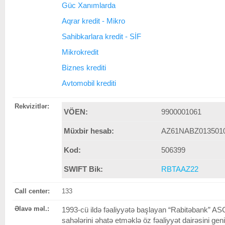
Güc Xanımlarda
Aqrar kredit - Mikro
Sahibkarlara kredit - SİF
Mikrokredit
Biznes krediti
Avtomobil krediti
Rekvizitlər:
VÖEN:
9900001061
Müxbir hesab:
AZ61NABZ0135010
Kod:
506399
SWIFT Bik:
RBTAAZ22
Call center:
133
Əlavə məl.:
1993-cü ildə fəaliyyətə başlayan “Rabitəbank” ASC
sahələrini əhatə etməklə öz fəaliyyət dairəsini ge