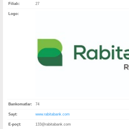
Filialı:
27
Logo:
Bankomatlar:
74
Sayt:
www.rabitabank.com
E-poçt:
133@rabitabank.com