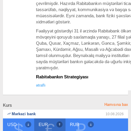
çevrilmişdir. Hazırda Rabitəbankın müştəriləri ticarə
təssərüfatı, nəqliyyat, kommunikasiya və başqa s
müəssisələrdir. Eyni zamanda, bank fiziki şəxslə
xidmətləri göstərir.
Fəaliyyət göstərdiyi 31 il ərzində Rabitəbank ölkəni
mövqeyini qoruyub saxlamaqla yanaşı, 27 filial ş
Quba, Qusar, Xaçmaz, Lənkəran, Gəncə, Şəmkir, 
Şamaxı, Kürdəmir, Ağsu, Masallı və Ağcabədi daxi
təmsil olunmuşdur. Beynəlxalq maliyyə institutlar
sayda müştəriləri bankın gələcəkdə də uğurlu in
yaratmışdır.
Rabitəbankın Strategiyası
ətraflı
Hamısına bax
Kurs
Mərkəzi bank
10.08.2026
$
€
₽
USD
EUR
RUB