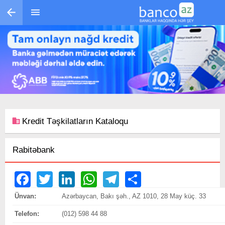
Skip to main content
Kredit Təşkilatların Kataloqu
Rabitəbank
Facebook
Twitter
LinkedIn
WhatsApp
Telegram
Share
Ünvan:
Azərbaycan, Bakı şəh., AZ 1010, 28 May küç. 33
Telefon:
(012) 598 44 88