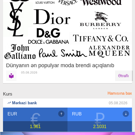
Dünyanın ən populyar moda brendi açıqlanıb
05.08.2026
Ətraflı
Hamısına bax
Kurs
Mərkəzi bank
05.08.2026
€
₽
EUR
RUB
1.961
2.1031