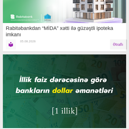
Rabitəbankdan “MİDA” xətti ilə güzəştli ipoteka
imkanı
05.08.2026
Ətraflı