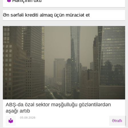
Həmçinin oxu
Ən sərfəli krediti almaq üçün müraciət et
ABŞ-da özəl sektor məşğulluğu gözləntilərdən
aşağı artıb
05.08.2026
Ətraflı