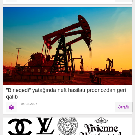
"Binəqədi" yatağında neft hasilatı proqnozdan geri
qalıb
05.08.2026
Ətraflı