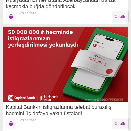
Rusiyadan Ermənistana Azərbaycandan tranzit
keçməklə buğda göndəriləcək
05.08.2026
Ətraflı
Kapital Bank-ın istiqrazlarına tələbat buraxılış
həcmini üç dəfəyə yaxın üstələdi
05.08.2026
Ətraflı