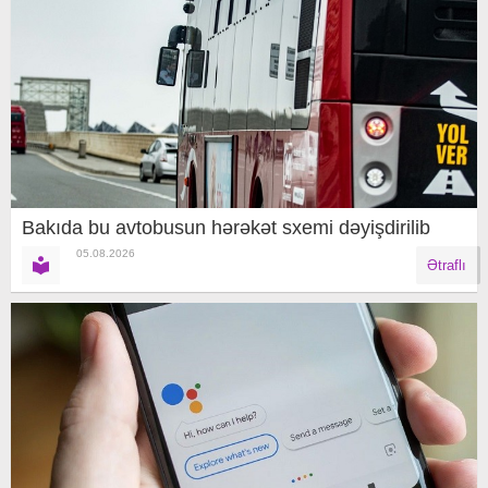
Bakıda bu avtobusun hərəkət sxemi dəyişdirilib
05.08.2026
Ətraflı