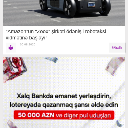
“Amazon”un “Zoox” şirkəti ödənişli robotaksi
xidmətinə başlayır
05.08.2026
Ətraflı