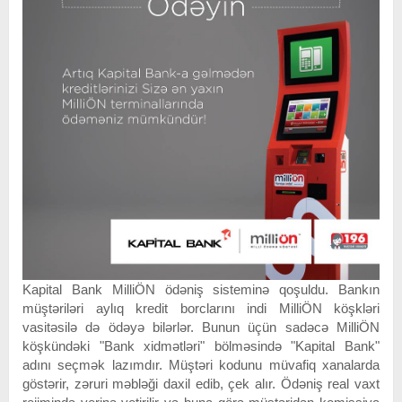
Kapital Bank MilliÖN ödəniş sisteminə qoşuldu. Bankın
müştəriləri aylıq kredit borclarını indi MilliÖN köşkləri
vasitəsilə də ödəyə bilərlər. Bunun üçün sadəcə MilliÖN
köşkündəki "Bank xidmətləri" bölməsində "Kapital Bank"
adını seçmək lazımdır. Müştəri kodunu müvafiq xanalarda
göstərir, zəruri məbləği daxil edib, çek alır. Ödəniş real vaxt