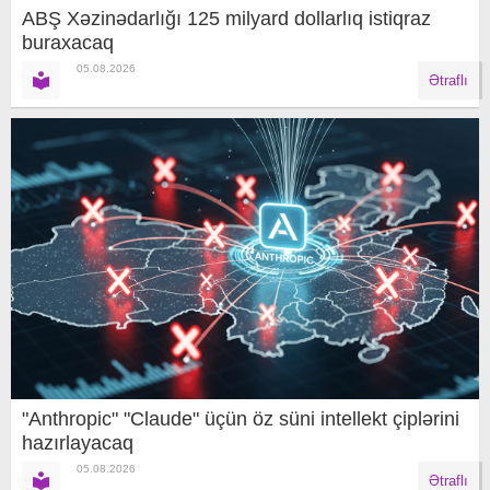
ABŞ Xəzinədarlığı 125 milyard dollarlıq istiqraz
buraxacaq
05.08.2026
Ətraflı
"Anthropic" "Claude" üçün öz süni intellekt çiplərini
hazırlayacaq
05.08.2026
Ətraflı