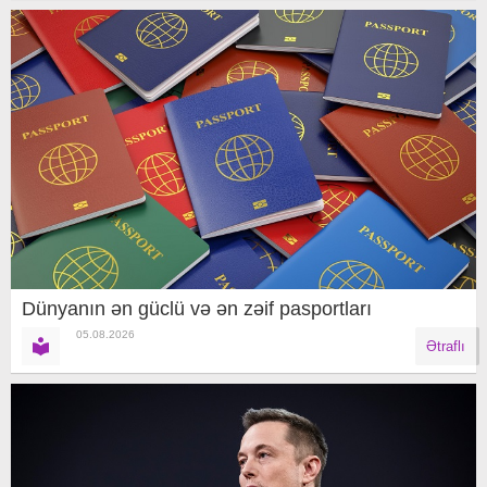
Dünyanın ən güclü və ən zəif pasportları
05.08.2026
Ətraflı