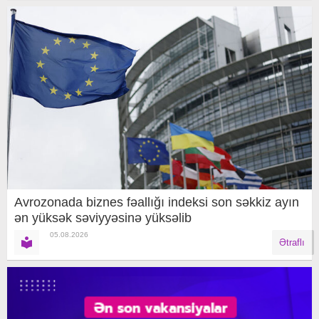
Avrozonada biznes fəallığı indeksi son səkkiz ayın
ən yüksək səviyyəsinə yüksəlib
05.08.2026
Ətraflı