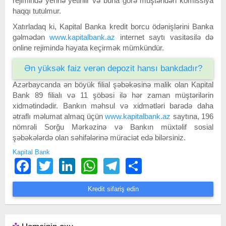
rejimində yerinə yetirilir və buna görə müştəridən komissiya
haqqı tutulmur.
Xatırladaq ki, Kapital Banka kredit borcu ödənişlərini Banka
gəlmədən
www.kapitalbank.az
internet saytı vasitəsilə də
online rejimində həyata keçirmək mümkündür.
Ən yüksək faiz verən depozit hansı bankdadır?
Azərbaycanda ən böyük filial şəbəkəsinə malik olan Kapital
Bank 89 filialı və 11 şöbəsi ilə hər zaman müştərilərin
xidmətindədir. Bankın məhsul və xidmətləri barədə daha
ətraflı məlumat almaq üçün
www.kapitalbank.az
saytına, 196
nömrəli Sorğu Mərkəzinə və Bankın müxtəlif sosial
şəbəkələrdə olan səhifələrinə müraciət edə bilərsiniz.
Kapital Bank
Facebook
Twitter
LinkedIn
WhatsApp
Telegram
Share
Kredit sifariş edin