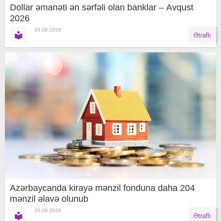
Dollar əmanəti ən sərfəli olan banklar – Avqust
2026
05.08.2026
Ətraflı
Azərbaycanda kirayə mənzil fonduna daha 204
mənzil əlavə olunub
05.08.2026
Ətraflı