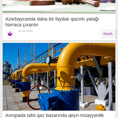
Azərbaycanda daha bir faydalı qazıntı yatağı
hərraca çıxarılır
07.08.2026
Ətraflı
Avropada təbii qaz bazarında qeyri-müəyyənlik