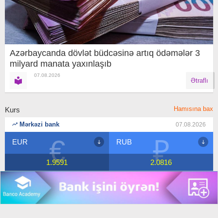
Azərbaycanda dövlət büdcəsinə artıq ödəmələr 3
milyard manata yaxınlaşıb
07.08.2026
Ətraflı
Hamısına bax
Kurs
Mərkəzi bank
07.08.2026
₽
$
RUB
USD
2.0816
1.7