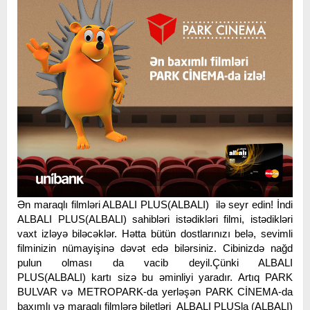
Ən maraqlı filmləri ALBALI PLUS(ALBALI) ilə seyr edin! İndi
ALBALI PLUS(ALBALI) sahibləri istədikləri filmi, istədikləri
vaxt izləyə biləcəklər. Hətta bütün dostlarınızı belə, sevimli
filminizin nümayişinə dəvət edə bilərsiniz. Cibinizdə nağd
pulun olması da vacib deyil.Çünki ALBALI
PLUS(ALBALI) kartı sizə bu əminliyi yaradır. Artıq PARK
BULVAR və METROPARK-da yerləşən PARK CİNEMA-da
baxımlı və maraqlı filmlərə biletləri ALBALI PLUSla (ALBALI)