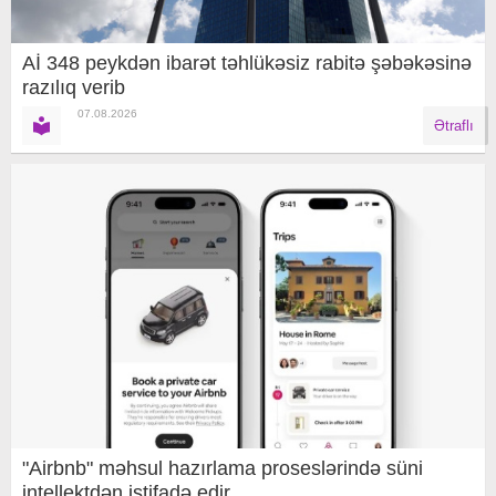
Aİ 348 peykdən ibarət təhlükəsiz rabitə şəbəkəsinə
razılıq verib
07.08.2026
Ətraflı
"Airbnb" məhsul hazırlama proseslərində süni
intellektdən istifadə edir