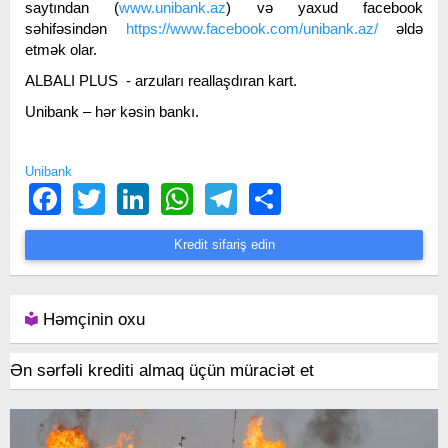
saytından (
www.unibank.az
) və yaxud facebook
səhifəsindən
https://www.facebook.com/unibank.az/
əldə
etmək olar.
ALBALI PLUS - arzuları reallaşdıran kart.
Unibank – hər kəsin bankı.
Unibank
Facebook
Twitter
LinkedIn
WhatsApp
Telegram
Share
Kredit sifariş edin
Həmçinin oxu
Ən sərfəli krediti almaq üçün müraciət et