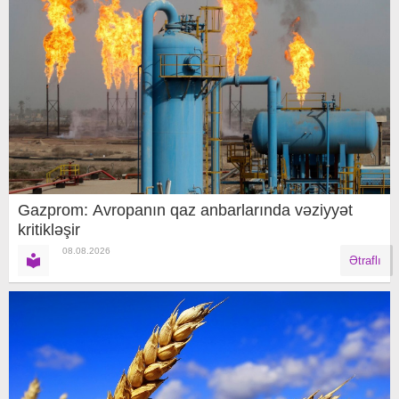
Gazprom: Avropanın qaz anbarlarında vəziyyət
kritikləşir
08.08.2026
Ətraflı