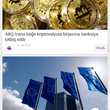
ABŞ İrana bağlı kriptovalyuta birjasına sanksiya
tətbiq edib
07.08.2026
Ətraflı