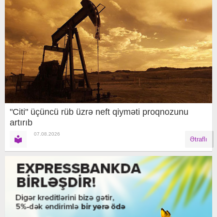
"Citi" üçüncü rüb üzrə neft qiyməti proqnozunu
artırıb
07.08.2026
Ətraflı