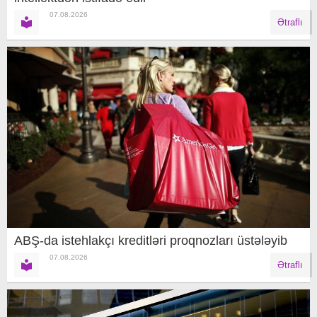
07.08.2026
Ətraflı
ABŞ-da istehlakçı kreditləri proqnozları üstələyib
07.08.2026
Ətraflı