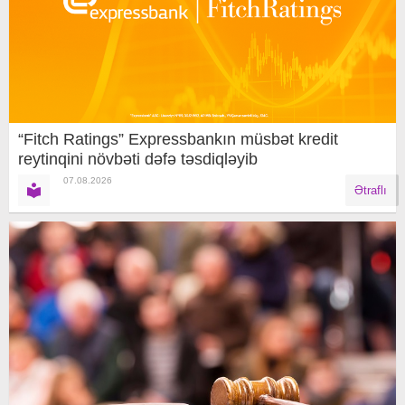
“Fitch Ratings” Expressbankın müsbət kredit
reytinqini növbəti dəfə təsdiqləyib
07.08.2026
Ətraflı