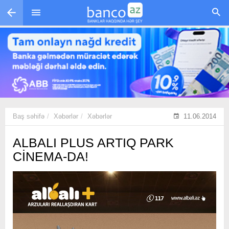
Skip to main content
Baş səhifə
Xəbərlər
Xəbərlər
11.06.2014
ALBALI PLUS ARTIQ PARK
CİNEMA-DA!