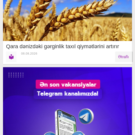
Qara dənizdəki gərginlik taxıl qiymətlərini artırır
08.08.2026
Ətraflı