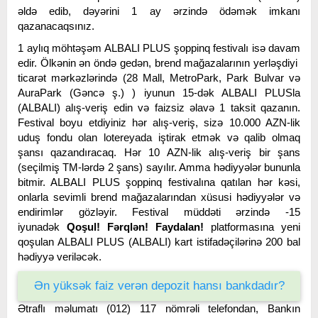
əldə edib, dəyərini 1 ay ərzində ödəmək imkanı
qazanacaqsınız.
1 aylıq möhtəşəm ALBALI PLUS şoppinq festivalı isə davam
edir. Ölkənin ən öndə gedən, brend mağazalarının yerləşdiyi
ticarət mərkəzlərində (28 Mall, MetroPark, Park Bulvar və
AuraPark (Gəncə ş.) ) iyunun 15-dək ALBALI PLUSla
(ALBALI) alış-veriş edin və faizsiz əlavə 1 taksit qazanın.
Festival boyu etdiyiniz hər alış-veriş, sizə 10.000 AZN-lik
uduş fondu olan lotereyada iştirak etmək və qalib olmaq
şansı qazandıracaq. Hər 10 AZN-lik alış-veriş bir şans
(seçilmiş TM-lərdə 2 şans) sayılır. Amma hədiyyələr bununla
bitmir. ALBALI PLUS şoppinq festivalına qatılan hər kəsi,
onlarla sevimli brend mağazalarından xüsusi hədiyyələr və
endirimlər gözləyir. Festival müddəti ərzində -15
iyunadək
Qoşul! Fərqlən! Faydalan!
platformasına yeni
qoşulan ALBALI PLUS (ALBALI) kart istifadəçilərinə 200 bal
hədiyyə veriləcək.
Ən yüksək faiz verən depozit hansı bankdadır?
Ətraflı məlumatı (012) 117 nömrəli telefondan, Bankın