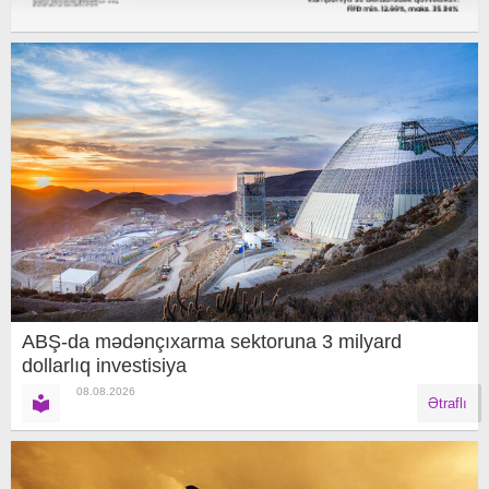
ABŞ-da mədənçıxarma sektoruna 3 milyard
dollarlıq investisiya
08.08.2026
Ətraflı