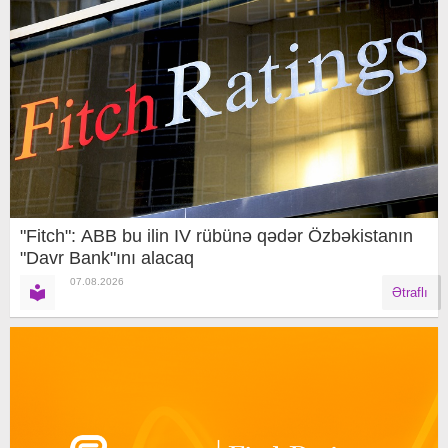
"Fitch": ABB bu ilin IV rübünə qədər Özbəkistanın
"Davr Bank"ını alacaq
07.08.2026
Ətraflı