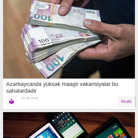
Azərbaycanda yüksək maaşlı vakansiyalar bu
sahələrdədir
07.08.2026
Ətraflı