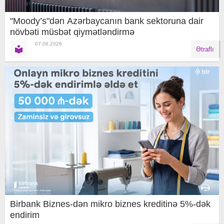
"Moody’s"dən Azərbaycanın bank sektoruna dair
növbəti müsbət qiymətləndirmə
07.08.2026
Ətraflı
Birbank Biznes-dən mikro biznes kreditinə 5%-dək
endirim