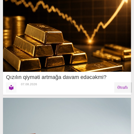
Qızılın qiyməti artmağa davam edəcəkmi?
07.08.2026
Ətraflı