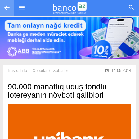
Skip to main content
Baş səhifə
Xəbərlər
Xəbərlər
14.05.2014
90.000 manatlıq uduş fondlu
lotereyanın növbəti qalibləri