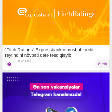
“Fitch Ratings” Expressbankın müsbət kredit
reytinqini növbəti dəfə təsdiqləyib
07.08.2026
Ətraflı