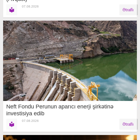
07.08.2026
Ətraflı
Neft Fondu Perunun aparıcı enerji şirkətinə
investisiya edib
07.08.2026
Ətraflı