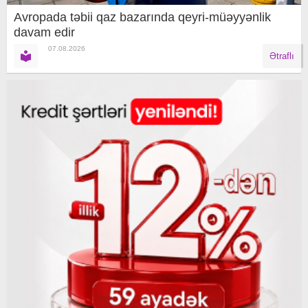
Avropada təbii qaz bazarında qeyri-müəyyənlik
davam edir
07.08.2026
Ətraflı