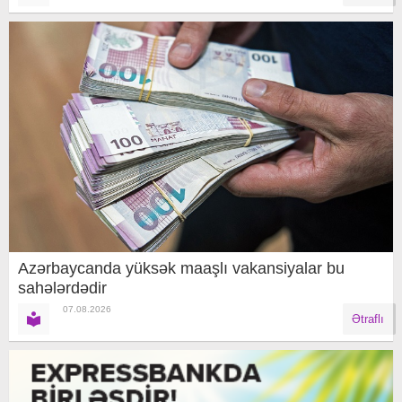
Azərbaycanda yüksək maaşlı vakansiyalar bu
sahələrdədir
07.08.2026
Ətraflı