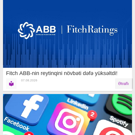
Fitch ABB-nin reytinqini növbəti dəfə yüksəltdi!
07.08.2026
Ətraflı