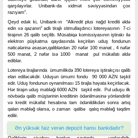
qarşılayırlar. Unibank-da xidmət səviyyəsindən çox
razıyam”.
Qeyd edək ki, Unibank-ın “Alkredit plus nağd krediti əldə
edin və qazanın” adlı tirajlı stimullaşdırıcı lotereyasının 7-ci
tirajının 26 qalib seçilib. Müsabiqə komissiyasının iştirakı ilə
elektron püşkatma qaydasında keçirilən uduş fondunun
nəticələrinə əsasən,qaliblərdən 20 nəfər 100 manat , 4 nəfər
500 manat, 2 nəfər isə 1000 manat pul mükafatı əldə
ediblər.
Lotereya tirajlarında ümumilikdə 390 lotereya iştirakçısı qalib
elan ediləcəkdir. Uduşun ümumi fondu 90 000 AZN təşkil
edir. Uduş fondunun oynanılması 15 tirajla həyata keçiriləcək.
Hər tirajın uduş məbləği 6000 AZN təşkil edir. Pul uduşu ilk
növbədə qalib müştərinin kreditinin ödənilməsinə yönləndirilir
və kredit mükafat hesabına tam ödənildikdən sonra artıq
qalan məbləğ olarsa, o zaman qalibə qalıq məbləğ təqdim
edilir.
Ən yüksək faiz verən depozit hansı bankdadır?
Qaliblərin siyahısı bankın saytında yerləşdirib