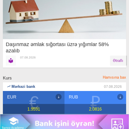
Daşınmaz əmlak sığortası üzrə yığımlar 58%
azalıb
07.08.2026
Ətraflı
Hamısına bax
Kurs
Mərkəzi bank
07.08.2026
€
₽
EUR
RUB
1.9591
2.0816