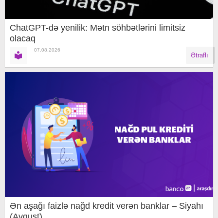
ChatGPT-də yenilik: Mətn söhbətlərini limitsiz
olacaq
07.08.2026
Ətraflı
Ən aşağı faizlə nağd kredit verən banklar – Siyahı
(Avqust)