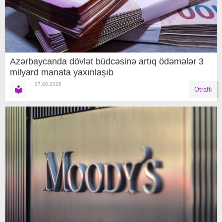
Azərbaycanda dövlət büdcəsinə artıq ödəmələr 3
milyard manata yaxınlaşıb
07.08.2026
Ətraflı