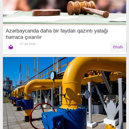
Azərbaycanda daha bir faydalı qazıntı yatağı
hərraca çıxarılır
07.08.2026
Ətraflı