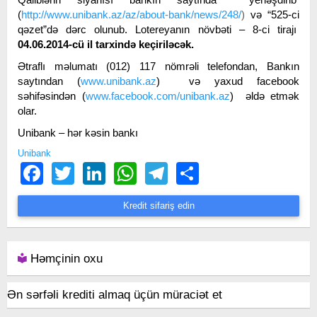
(
http://www.unibank.az/az/about-bank/news/248/
)
və “525-ci
qəzet”də dərc olunub. Lotereyanın növbəti – 8-ci tirajı
04.06.2014-cü il tarxində keçiriləcək.
Ətraflı məlumatı (012) 117 nömrəli telefondan, Bankın
saytından (
www.unibank.az
) və yaxud facebook
səhifəsindən (
www.facebook.com/unibank.az
) əldə etmək
olar.
Unibank – hər kəsin bankı
Unibank
Facebook
Twitter
LinkedIn
WhatsApp
Telegram
Share
Kredit sifariş edin
Həmçinin oxu
Ən sərfəli krediti almaq üçün müraciət et