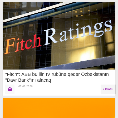
"Fitch": ABB bu ilin IV rübünə qədər Özbəkistanın
"Davr Bank"ını alacaq
07.08.2026
Ətraflı