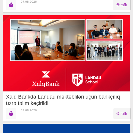
07.08.2026
Ətraflı
Xalq Bankda Landau məktəbliləri üçün bankçılıq
üzrə təlim keçirildi
07.08.2026
Ətraflı