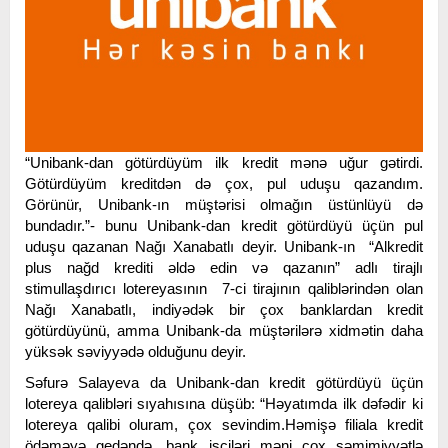
“Unibank-dan götürdüyüm ilk kredit mənə uğur gətirdi.
Götürdüyüm kreditdən də çox, pul uduşu qazandım.
Görünür, Unibank-ın müştərisi olmağın üstünlüyü də
bundadır.”- bunu Unibank-dan kredit götürdüyü üçün pul
uduşu qazanan Nağı Xanabatlı deyir. Unibank-ın “Alkredit
plus nağd krediti əldə edin və qazanın” adlı tirajlı
stimullaşdırıcı lotereyasının 7-ci tirajının qaliblərindən olan
Nağı Xanabatlı, indiyədək bir çox banklardan kredit
götürdüyünü, amma Unibank-da müştərilərə xidmətin daha
yüksək səviyyədə olduğunu deyir.
Səfurə Salayeva da Unibank-dan kredit götürdüyü üçün
lotereya qalibləri sıyahısına düşüb: “Həyatımda ilk dəfədir ki
lotereya qalibi oluram, çox sevindim.Həmişə filiala kredit
ödəməyə gedəndə, bank işçiləri məni çox səmimiyyətlə