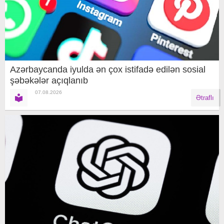
Azərbaycanda iyulda ən çox istifadə edilən sosial
şəbəkələr açıqlanıb
07.08.2026
Ətraflı