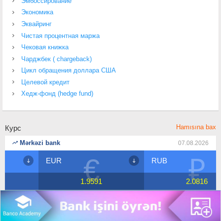
Эмбоссирование
Экономика
Эквайринг
Чистая процентная маржа
Чековая книжка
Чарджбек ( chargeback)
Цикл обращения доллара США
Целевой кредит
Хедж-фонд (hedge fund)
Hamısına bax
Курс
Mərkəzi bank
07.08.2026
€
₽
EUR
RUB
1.9591
2.0816