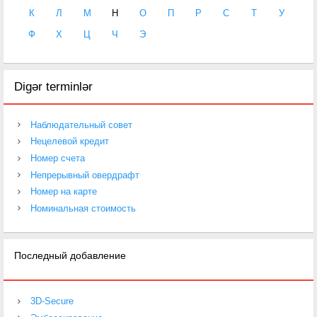
К
Л
М
Н
О
П
Р
С
Т
У
Ф
Х
Ц
Ч
Э
Digər terminlər
Наблюдательный совет
Нецелевой кредит
Номер счета
Непрерывный овердрафт
Номер на карте
Номинальная стоимость
Последный добавление
3D-Secure