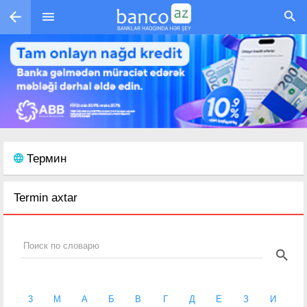
Перейти к основному содержанию
Термин
Termin axtar
3
M
А
Б
В
Г
Д
Е
З
И