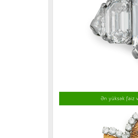
Ən yüksək faiz 