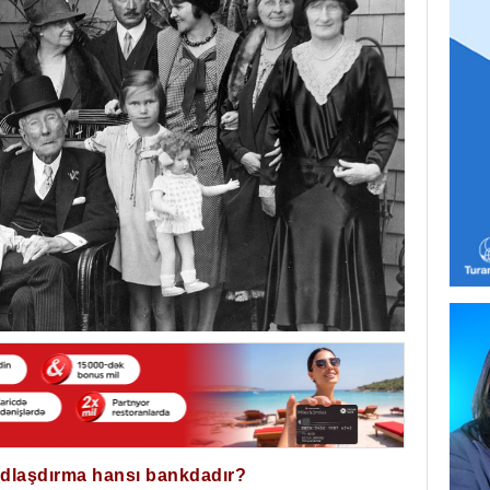
ğdlaşdırma hansı bankdadır?