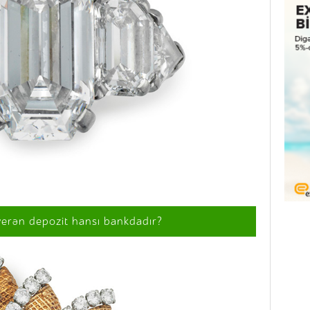
verən depozit hansı bankdadır?