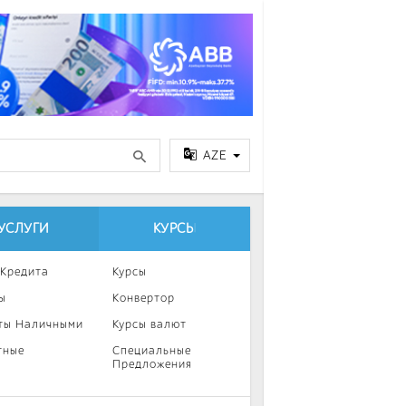
AZE
УСЛУГИ
КУРСЫ
 Кредита
Курсы
ы
Конвертор
ты Наличными
Курсы валют
тные
Специальные
Предложения
ка
нии