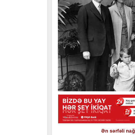
Ən sərfəli na