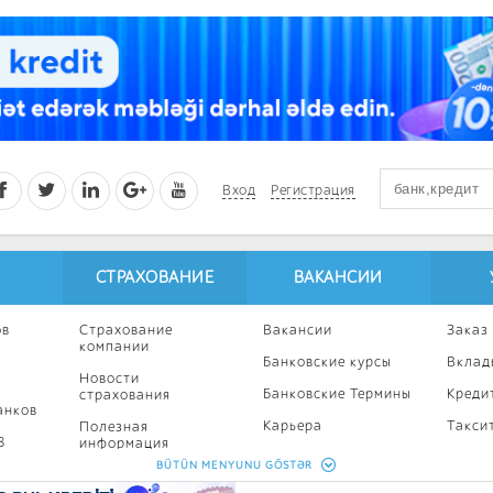
Вход
Регистрация
СТРАХОВАНИЕ
ВАКАНСИИ
ов
Страхование
Вакансии
Заказ
компании
Банковские курсы
Вклад
Новости
Банковские Термины
Креди
страхования
анков
Карьера
Такси
Полезная
8
информация
Профессиональное
Ипоте
BÜTÜN MENYUNU GÖSTƏR
развитие
Страхование
Кампа
калькулятор