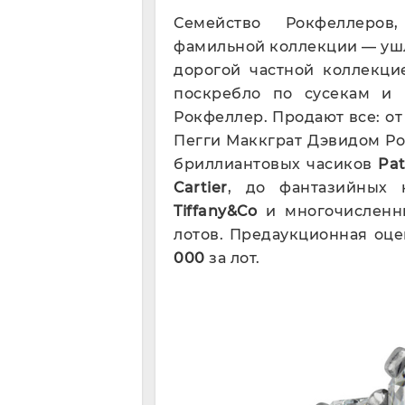
Семейство Рокфеллеров
фамильной коллекции — ушл
дорогой частной коллекци
поскребло по сусекам и 
Рокфеллер. Продают все: о
Пегги Маккграт Дэвидом Р
бриллиантовых часиков
Pat
Cartier
, до фантазийных
Tiffany&Co
и многочислен
лотов. Предаукционная оц
000
за лот.