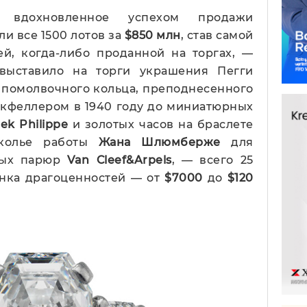
, вдохновленное успехом продажи
и все 1500 лотов за
$850 млн
, став самой
ей, когда-либо проданной на торгах, —
выставило на торги украшения Пегги
т помолвочного кольца, преподнесенного
окфеллером в 1940 году до миниатюрных
ek Philippe
и золотых часов на браслете
 колье работы
Жана Шлюмберже
для
ных парюр
Van Cleef&Arpels
, — всего 25
енка драгоценностей — от
$7000
до
$120