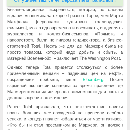
Ən yüksək faiz verən depozit hansı bankdadır?
Безапелляционная искренность, которая, по словам
издания «напоминала скорее Грязного Гарри, чем Марти
Макфлая» [персонажи культовых голливудских
фильмов], могла одновременно и восхищать, и удивлять
журналистов и коллег-бизнесменов. «Прямота и
напористость были не пиаром гендиректора, а бизнес-
стратегией Total. Нефть же для де Маржери была не
просто товаром, который надо добыть и сбыть, а
материей Вселенной», – заключает The Washington Post.
Однако теперь Total придется столкнуться с более
приземленными вещами – падением цен на нефть,
сокращением прибыли, пишет
Bloomberg
. После
взрывной экспансии концерна за время правления де
Маржери компания исчерпала возможности для роста и
должна закрепить достижения.
Ранее Total признавала, что четырехлетние поиски
новых больших месторождений не принесли особого
успеха, и концерн начнет избавляться от части активов.
«Кто бы ни стал преемником де Маржери, он должен