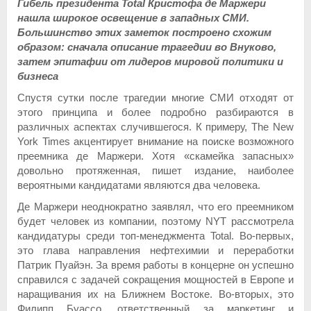
Гибель президента Total Кристофа де Маржери
нашла широкое освещение в западных СМИ.
Большинство этих заметок построено схожим
образом: сначала описание трагедии во Внуково,
затем эпитафии от лидеров мировой политики и
бизнеса
Спустя сутки после трагедии многие СМИ отходят от
этого принципа и более подробно разбираются в
различных аспектах случившегося. К примеру, The New
York Times акцентирует внимание на поиске возможного
преемника де Маржери. Хотя «скамейка запасных»
довольно протяженная, пишет издание, наиболее
вероятными кандидатами являются два человека.
Де Маржери неоднократно заявлял, что его преемником
будет человек из компании, поэтому NYT рассмотрела
кандидатуры среди топ-менеджмента Total. Во-первых,
это глава направления нефтехимии и переработки
Патрик Пуайэн. За время работы в концерне он успешно
справился с задачей сокращения мощностей в Европе и
наращивания их на Ближнем Востоке. Во-вторых, это
Филипп Буассо, ответственный за маркетинг и