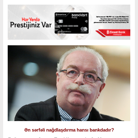
Ən sərfəli nağdlaşdırma hansı bankdadır?