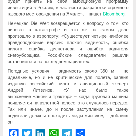
будет принять на себя амбициозную программу
инвестиций в Россию, в частности разработки огромного
газового месторождения на Ямале», – пишет
Bloomberg
.
Немецкая Die Welt возвращается к вопросу о том, кто
виноват в катастрофе и что же на самом деле
произошло в аэропорту: «Существует четыре наиболее
правдоподобные версии: плохая видимость, ошибка
пилота, ошибка диспетчера и ошибка водителя
снегоуборщика. Российские следователи решили
остановиться на последнем варианте».
Погодные условия – видимость около 350 м – не
идеальные, но и не критические для полета, заявил
изданию российский пилот и авиационный эксперт
Андрей Литвинов. «У нас было такое
выражение «пьяный трактор» – когда грузовая машина
появляется на взлетной полосе, это случалось нередко.
Так или иначе, до и после заступления на смену
водители должны проходить медкомиссию», – добавил
он.
Facebook
Twitter
LinkedIn
WhatsApp
Telegram
Share