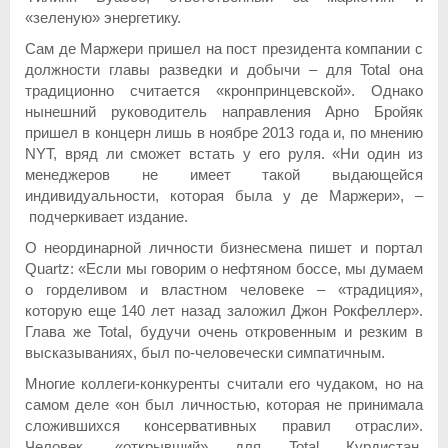
«зеленую» энергетику.
Сам де Маржери пришел на пост президента компании с
должности главы разведки и добычи – для Total она
традиционно считается «кронпринцевской». Однако
нынешний руководитель направления Арно Бройяк
пришел в концерн лишь в ноябре 2013 года и, по мнению
NYT, вряд ли сможет встать у его руля. «Ни один из
менеджеров не имеет такой выдающейся
индивидуальности, которая была у де Маржери», –
подчеркивает издание.
О неординарной личности бизнесмена пишет и портал
Quartz: «Если мы говорим о нефтяном боссе, мы думаем
о горделивом и властном человеке – «традиция»,
которую еще 140 лет назад заложил Джон Рокфеллер».
Глава же Total, будучи очень откровенным и резким в
высказываниях, был по-человечески симпатичным.
Многие коллеги-конкуренты считали его чудаком, но на
самом деле «он был личностью, которая не принимала
сложившихся консервативных правил отрасли».
Человек, «открывший» для Total Курдистан,