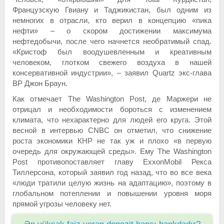
Французскую Гвиану и Таджикистан, был одним из
немногих в отрасли, кто верил в концепцию «пика
нефти» – о скором достижении максимума
нефтедобычи, после чего начнется необратимый спад.
«Кристоф был воодушевленным и креативным
человеком, глотком свежего воздуха в нашей
консервативной индустрии», – заявил Quartz экс-глава
BP Джон Браун.
Как отмечает The Washington Post, де Маржери не
отрицал и необходимости бороться с изменением
климата, что нехарактерно для людей его круга. Этой
весной в интервью CNBC он отметил, что снижение
роста экономики КНР не так уж и плохо «в первую
очередь для окружающей среды». Ему The Washington
Post противопоставляет главу ExxonMobil Рекса
Тиллерсона, который заявил год назад, что во все века
«люди тратили целую жизнь на адаптацию», поэтому в
глобальном потеплении и повышении уровня моря
прямой угрозы человеку нет.