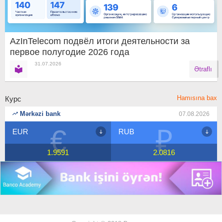
AzInTelecom подвёл итоги деятельности за
первое полугодие 2026 года
31.07.2026
Ətraflı
Hamısına bax
Курс
Mərkəzi bank
07.08.2026
₽
$
RUB
USD
2.0816
1.7