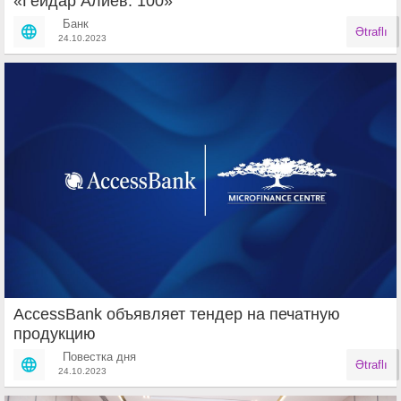
«Гейдар Алиев: 100»
Банк
Ətraflı
24.10.2023
AccessBank объявляет тендер на печатную
продукцию
Повестка дня
Ətraflı
24.10.2023