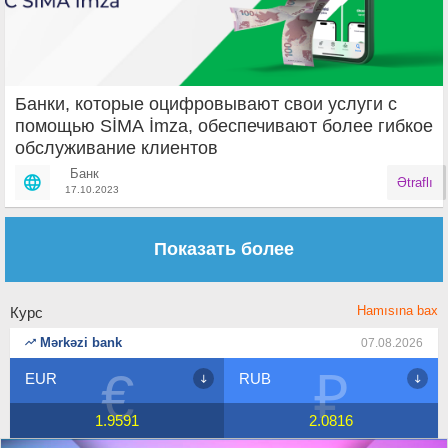
Банки, которые оцифровывают свои услуги с
помощью SİMA İmza, обеспечивают более гибкое
обслуживание клиентов
Банк
Ətraflı
17.10.2023
Страницы
Показать более
Hamısına bax
Курс
Mərkəzi bank
07.08.2026
€
₽
EUR
RUB
1.9591
2.0816