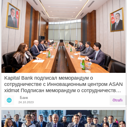
Kapital Bank подписал меморандум о
сотрудничестве с Инновационным центром ASAN
xidmət Подписан меморандум о сотрудничестве
между первым банком Азербайджана Kapital
Банк
Ətraflı
Bank и Инновационным центром
24.10.2023
Государственного агентства по оказанию услуг
гражданам и социа