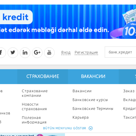
Вход
Регистрация
СТРАХОВАНИЕ
ВАКАНСИИ
ов
Страхование
Вакансии
Заказ
компании
Банковские курсы
Вклад
Новости
Банковские Термины
Креди
страхования
анков
Карьера
Такси
Полезная
8
информация
Профессиональное
Ипоте
BÜTÜN MENYUNU GÖSTƏR
развитие
Страхование
Кампа
калькулятор