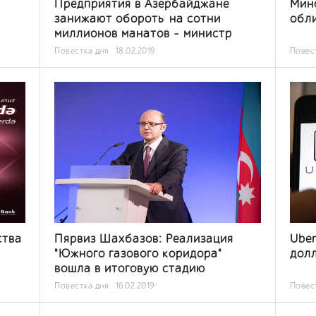
Предприятия в Азербайджане
Мин
занижают обороты на сотни
обл
миллионов манатов - министр
Повестка дня
18.02.2019
Повес
ства
Пярвиз Шахбазов: Реализация
Uber
"Южного газового коридора"
долл
вошла в итоговую стадию
Повестка дня
16.02.2019
Повес