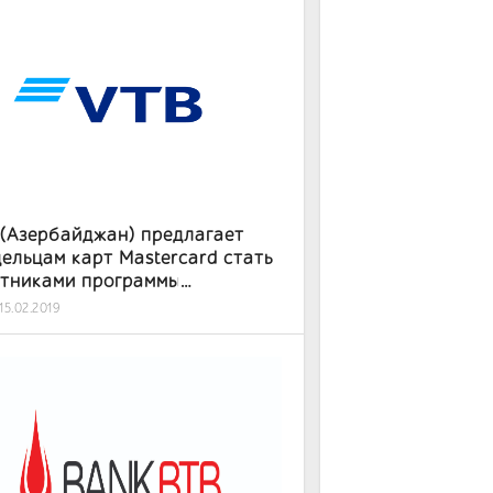
(Азербайджан) предлагает
ельцам карт Mastercard стать
стниками программы
льности
15.02.2019