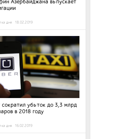
фин Азербайджана выпускает
игации
тка дня
18.02.2019
 сократил убыток до 3,3 млрд
аров в 2018 году
тка дня
16.02.2019