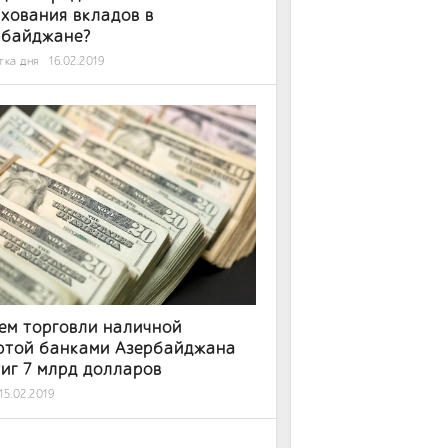
хования вкладов в
рбайджане?
тка дня
16.02.2019
ем торговли наличной
ютой банками Азербайджана
иг 7 млрд долларов
15.02.2019