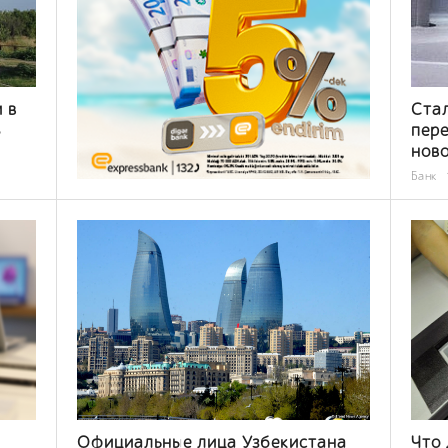
 в
Стал
8
пере
ново
Банк
Официальные лица Узбекистана
Что 