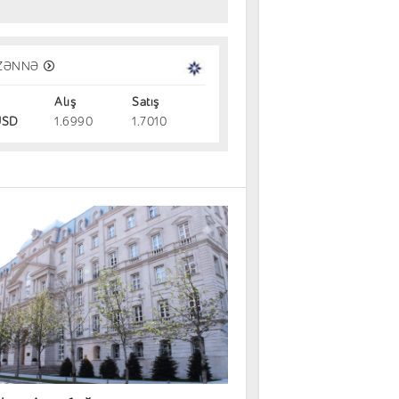
ция продлена: переведи свой кре
ZƏNNƏ
lo и получи скидку до 2%!
Alış
Satış
05.08.2026
SD
1.6990
1.7010