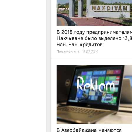
В 2018 году предпринимателям
Нахчыване было выделено 13,
млн. ман. кредитов
Повестка дня
16.02.2019
В Азербайджана меняются