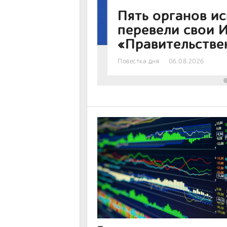
 власти
Спрос на облига
втрое превысил
Банк
05.08.2026