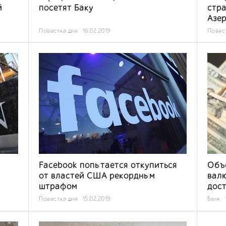
й
посетят Баку
стра
Азе
Повестка дня
16.02.2019
Повес
Facebook попытается откупиться
Объ
от властей США рекордным
вал
штрафом
дост
Повестка дня
15.02.2019
Банк