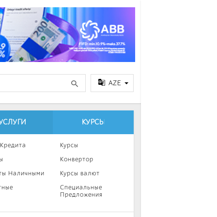
AZE
УСЛУГИ
КУРСЫ
 Кредита
Курсы
ы
Конвертор
ты Наличными
Курсы валют
тные
Специальные
Предложения
ка
нии