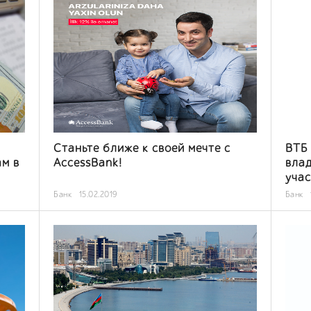
Станьте ближе к своей мечте с
ВТБ 
м в
AccessBank!
влад
уча
лоя
Банк
15.02.2019
Банк