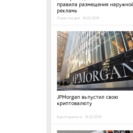
правила размещения наружно
рекламы
Повестка дня
16.02.2019
JPMorgan выпустил свою
криптовалюту
Криптовалюта
15.02.2019