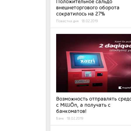
Положительное сальдо
внешнеторгового оборота
сократилось на 27%
Повестка дня
18.02.2019
Возможность отправлять сред
с MilliÖn, а получать с
банкоматов!
Банк
18.02.2019