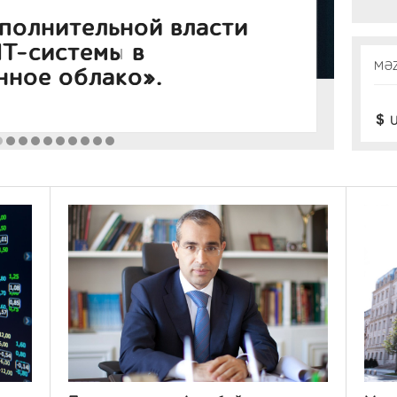
ции Kapital Bank почти
Ак
MƏ
 объем выпуска
Ye
Банк
U