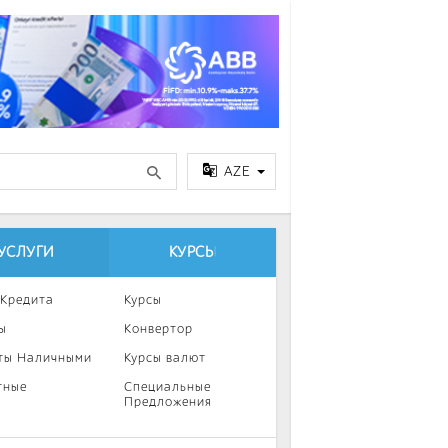
AZE
УСЛУГИ
КУРСЫ
 Кредита
Курсы
ы
Конвертор
ты Наличными
Курсы валют
тные
Специальные
Предложения
ка
нии