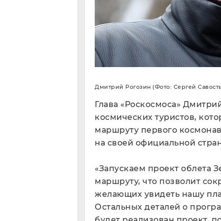
Дмитрий Рогозин (Фото: Сергей Савость
Глава «Роскосмоса» Дмитрий
космических туристов, кото
маршруту первого космонав
на своей официальной страни
«Запускаем проект облета З
маршруту, что позволит сок
желающих увидеть нашу пла
Остальных деталей о програ
будет реализован проект, п