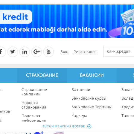
Вход
Регистрация
СТРАХОВАНИЕ
ВАКАНСИИ
ов
Страхование
Вакансии
Заказ
компании
Банковские курсы
Вклад
Новости
Банковские Термины
Креди
страхования
анков
Карьера
Такси
Полезная
8
информация
Профессиональное
Ипоте
BÜTÜN MENYUNU GÖSTƏR
развитие
Страхование
Кампа
калькулятор