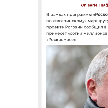
Ən sərfəli na
В рамках программы
«Роско
по «гагаринскому» маршруту
проекте Рогозин сообщил в
принесет «сотни миллионов 
«Роскосмосе»