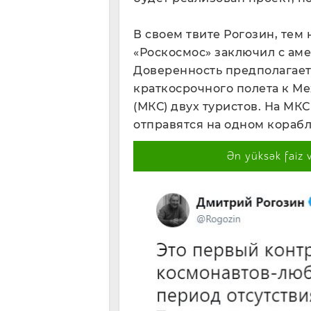
В своем твите Рогозин, тем 
«Роскосмос» заключил с ам
Доверенность предполагает 
краткосрочного полета к М
(МКС) двух туристов. На М
отправятся на одном корабл
Ən yüksək faiz 