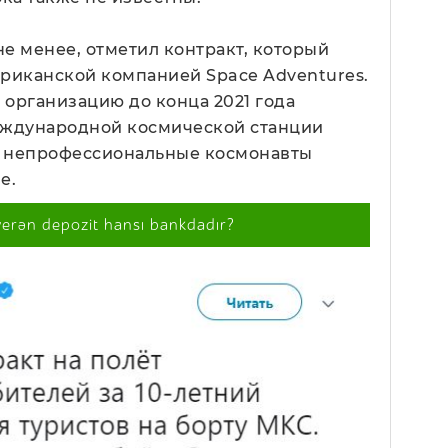
не менее, отметил контракт, который
ериканской компанией Space Adventures.
организацию до конца 2021 года
еждународной космической станции
КС непрофессиональные космонавты
е.
verən depozit hansı bankdadır?