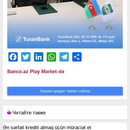
Facebook
Twitter
LinkedIn
WhatsApp
Telegram
Share
Banco.az Play Market-də
Закажи кредит прямо сейчас
Читайте также
Ən sərfəli krediti almaq üçün müraciət et