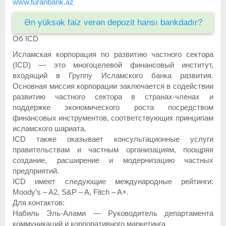
www.turanbank.az
Ən yüksək faiz verən depozit hansı bankdadır?
Об ICD
Исламская корпорация по развитию частного сектора
(ICD) — это многоцелевой финансовый институт,
входящий в Группу Исламского банка развития.
Основная миссия корпорации заключается в содействии
развитию частного сектора в странах-членах и
поддержке экономического роста посредством
финансовых инструментов, соответствующих принципам
исламского шариата.
ICD также оказывает консультационные услуги
правительствам и частным организациям, поощряя
создание, расширение и модернизацию частных
предприятий.
ICD имеет следующие международные рейтинги:
Moody’s – A2, S&P – A, Fitch – A+.
Для контактов:
Набиль Эль-Алами — Руководитель департамента
коммуникаций и корпоративного маркетинга