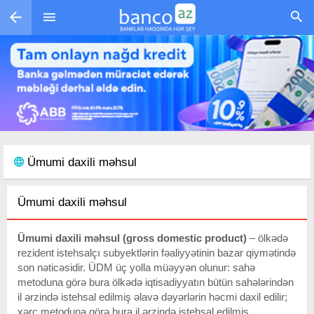
Skip to main content
Ümumi daxili məhsul
Ümumi daxili məhsul
Ümum
i daxili məhsul (gross domestic product)
– ölkədə
rezident istehsalçı subyektlərin fəaliyyətinin bazar qiymətində
son nəticəsidir. ÜDM üç yolla müəyyən olunur: sahə
metoduna görə bura ölkədə iqtisadiyyatın bütün sahələrindən
il ərzində istehsal edilmiş əlavə dəyərlərin həcmi daxil edilir;
xərc metoduna görə bura il ərzində istehsal edilmiş