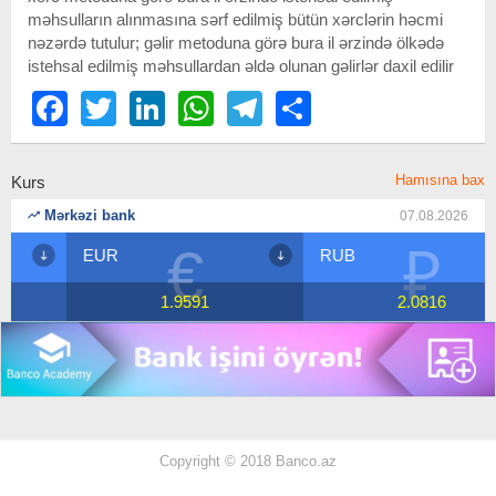
məhsulların alınmasına sərf edilmiş bütün xərclərin həcmi
nəzərdə tutulur; gəlir metoduna görə bura il ərzində ölkədə
istehsal edilmiş məhsullardan əldə olunan gəlirlər daxil edilir
Facebook
Twitter
LinkedIn
WhatsApp
Telegram
Share
Hamısına bax
Kurs
Mərkəzi bank
07.08.2026
€
₽
EUR
RUB
1.9591
2.0816
Copyright © 2018 Banco.az