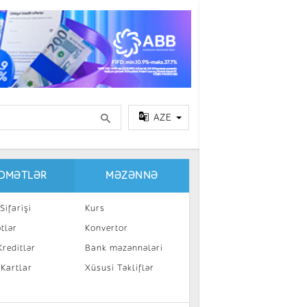
AZE
IDMƏTLƏR
MƏZƏNNƏ
Sifarişi
Kurs
tlər
Konvertor
reditlər
Bank məzənnələri
 Kartlar
Xüsusi Təkliflər
a