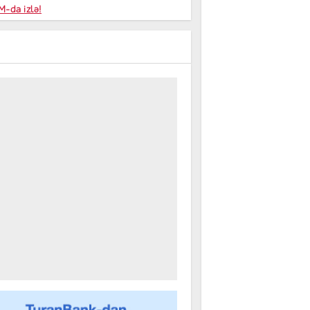
niyalar
-da izlə!
farişi
m