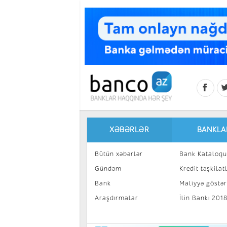
Skip to main content
XƏBƏRLƏR
BANKLA
Bütün xəbərlər
Bank Kataloqu
Gündəm
Kredit təşkilatl
Bank
Maliyyə göstəri
Araşdırmalar
İlin Bankı 201
İnvestisiya