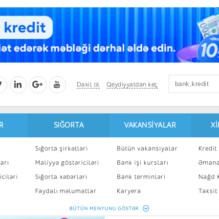
Daxil ol
Qeydiyyatdan keç
R
SIĞORTA
VAKANSIYALAR
X
Sığorta şirkətləri
Bütün vakansiyalar
Kredit 
arı
Maliyyə göstəriciləri
Bank işi kursları
Əmanə
ciləri
Sığorta xəbərləri
Bank terminləri
Nağd K
8
Faydalı məlumatlar
Karyera
Taksit
Sığorta kalkulyatoru
Peşakar inkişaf
İpotek
BÜTÜN MENYUNU GÖSTƏR