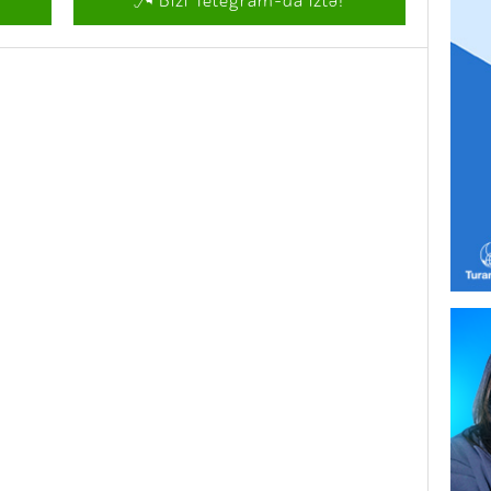
Bizi Telegram-da izlə!