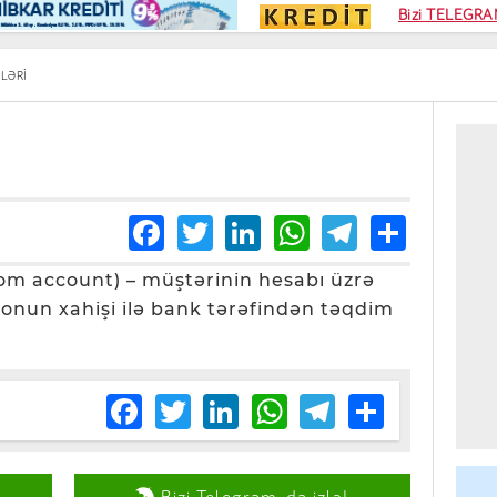
Kampa
Bizi TELEGRAM
Kart si
LƏRI
Facebook
Twitter
LinkedIn
WhatsApp
Telegra
Share
rom account) – müştərinin hesabı üzrə
 onun xahişi ilə bank tərəfindən təqdim
Facebook
Twitter
LinkedIn
WhatsApp
Telegram
Share