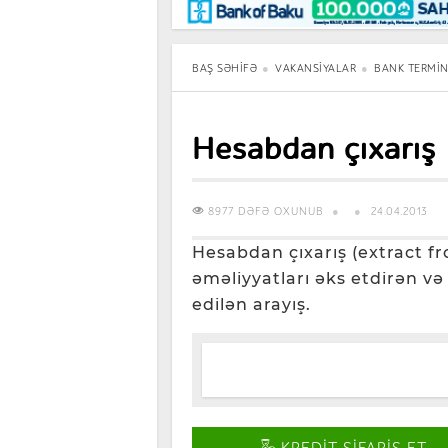
Maraqlı
BancoTV
Müsahibə
BAŞ SƏHIFƏ
VAKANSIYALAR
BANK TERMIN
Hesabdan çıxarış
8977 DƏFƏ OXUNUB
24.04.2013
Hesabdan çıxarış (extract f
əməliyyatları əks etdirən və
edilən arayış.