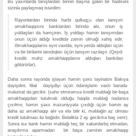
Bu yaxınlarda tanışlardan birinin başına gələn bir hadisəni
sizinlə paylaşmaq istərdim:
Rayonlardan birində hərbi qulluqçu olan tanışım
əməkhaqqısını banklardan birində alır, onun iş
yoldaşları da həmçinin. İş yoldaşı həmin tanışımdan
onun üçün aldığı kreditdə zamin olmağı xahiş edir.
Əməkhaqqılarını eyni vaxtda, eyni yerdə aldıqları üçün
və bir-birilərini tanıdıqları üçün tanışım razılaşır. (Qeyd:
krediti məhz əməkhaqqılarını aldıqları bankdan
götürürlər).
Daha sonra rayonda işləyən həmin şəxs təyinatını Bakıya
dəyişdirir, filial dəyişdiyi üçün ödənişlərin vaxtı barədə
məlumat da gecikir. (səhv etmirəmsə kredit məbləği bir-başa
əməkhaqqıdan tutulmalı olduğu haqda məbləğ nədənsə
çıxılmır, həmin şəxs məzuniyyətə çıxdığı üçün həmin ay
daha az əməkhaqqı alır və elə bilir ki, məbləğin az olması
kredit tutulması ilə bağlıdır. Beləliklə 2 ay gecikmə baş verir).
Sonra isə bank həmin məbləği heç bir xəbərdarlıq etmədən,
araşdırma aparmadan bir başa zaminin əməkhaqqı