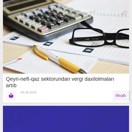
Qeyri-neft-qaz sektorundan vergi daxilolmaları
artıb
06.08.2026
Ətraflı