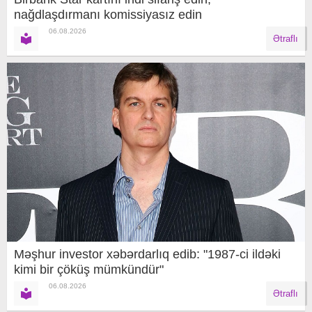
nağdlaşdırmanı komissiyasız edin
06.08.2026
Ətraflı
Məşhur investor xəbərdarlıq edib: "1987-ci ildəki
kimi bir çöküş mümkündür"
06.08.2026
Ətraflı