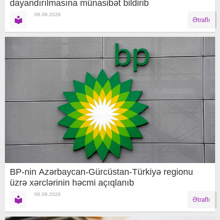
dayandırılmasına münasibət bildirib
06.08.2026
Ətraflı
BP-nin Azərbaycan-Gürcüstan-Türkiyə regionu
üzrə xərclərinin həcmi açıqlanıb
06.08.2026
Ətraflı