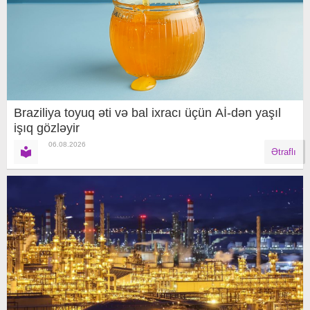
Braziliya toyuq əti və bal ixracı üçün Aİ-dən yaşıl
işıq gözləyir
06.08.2026
Ətraflı