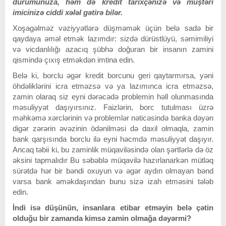
durumunuza, həm də kredit tarixçənizə və müştəri
imicinizə ciddi xələl gətirə bilər.
Xoşagəlməz vəziyyətlərə düşməmək üçün belə sadə bir
qaydaya əməl etmək lazımdır: sizdə dürüstlüyü, səmimiliyi
və vicdanlılığı azacıq şübhə doğuran bir insanın zamini
qismində çıxış etməkdən imtina edin.
Belə ki, borclu əgər kredit borcunu geri qaytarmırsa, yəni
öhdəliklərini icra etməzsə və ya lazımınca icra etməzsə,
zamin olaraq siz eyni dərəcədə problemin həll olunmasında
məsuliyyət daşıyırsınız. Faizlərin, borc tutulması üzrə
məhkəmə xərclərinin və problemlər nəticəsində banka dəyən
digər zərərin əvəzinin ödənilməsi də daxil olmaqla, zamin
bank qarşısında borclu ilə eyni həcmdə məsuliyyət daşıyır.
Ancaq təbii ki, bu zaminlik müqaviləsində olan şərtlərlə də öz
əksini tapmalıdır Bu səbəblə müqavilə hazırlanarkən mütləq
sürətdə hər bir bəndi oxuyun və əgər aydın olmayan bənd
varsa bank əməkdaşından bunu sizə izah etməsini tələb
edin.
İndi isə düşünün, insanlara etibar etməyin belə çətin
olduğu bir zamanda kimsə zamin olmağa dəyərmi?