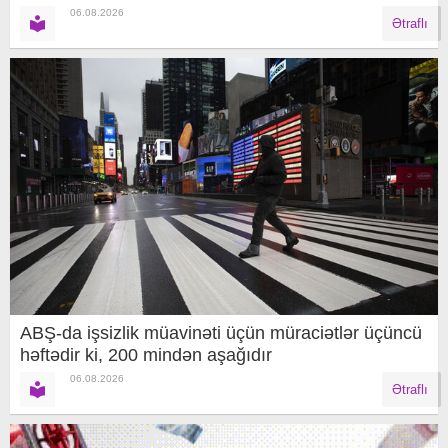
06.08.2026
Ətraflı
ABŞ-da işsizlik müavinəti üçün müraciətlər üçüncü
həftədir ki, 200 mindən aşağıdır
06.08.2026
Ətraflı