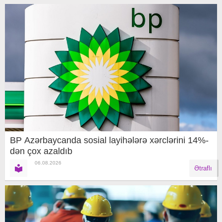
BP Azərbaycanda sosial layihələrə xərclərini 14%-
dən çox azaldıb
06.08.2026
Ətraflı