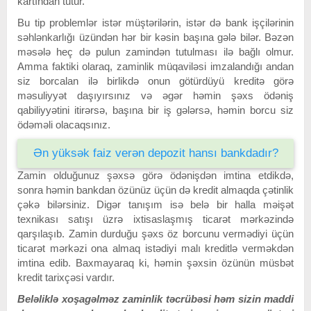
kartından tutur.
Bu tip problemlər istər müştərilərin, istər də bank işçilərinin
səhlənkarlığı üzündən hər bir kəsin başına gələ bilər. Bəzən
məsələ heç də pulun zamindən tutulması ilə bağlı olmur.
Amma faktiki olaraq, zaminlik müqaviləsi imzalandığı andan
siz borcalan ilə birlikdə onun götürdüyü kreditə görə
məsuliyyət daşıyırsınız və əgər həmin şəxs ödəniş
qabiliyyətini itirərsə, başına bir iş gələrsə, həmin borcu siz
ödəməli olacaqsınız.
Ən yüksək faiz verən depozit hansı bankdadır?
Zamin olduğunuz şəxsə görə ödənişdən imtina etdikdə,
sonra həmin bankdan özünüz üçün də kredit almaqda çətinlik
çəkə bilərsiniz. Digər tanışım isə belə bir halla məişət
texnikası satışı üzrə ixtisaslaşmış ticarət mərkəzində
qarşılaşıb. Zamin durduğu şəxs öz borcunu vermədiyi üçün
ticarət mərkəzi ona almaq istədiyi malı kreditlə verməkdən
imtina edib. Baxmayaraq ki, həmin şəxsin özünün müsbət
kredit tarixçəsi vardır.
Beləliklə xoşagəlməz zaminlik təcrübəsi həm sizin maddi