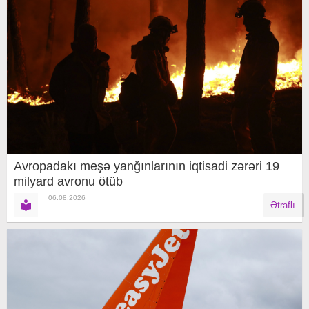
Avropadakı meşə yanğınlarının iqtisadi zərəri 19
milyard avronu ötüb
06.08.2026
Ətraflı