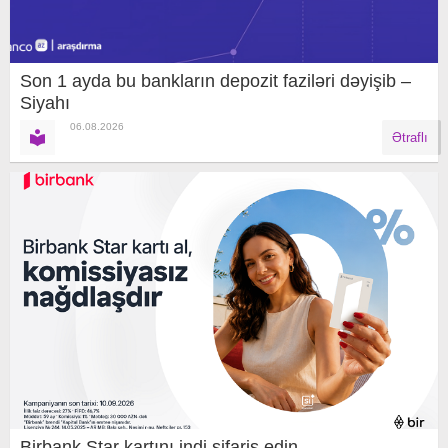
Son 1 ayda bu bankların depozit faziləri dəyişib –
Siyahı
06.08.2026
Ətraflı
Birbank Star kartını indi sifariş edin,