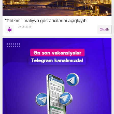
"Petkim" maliyyə göstəricilərini açıqlayıb
06.08.2026
Ətraflı