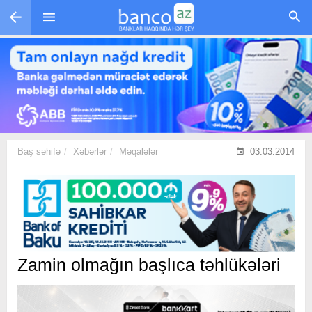
Skip to main content
Baş səhifə
Xəbərlər
Məqalələr
03.03.2014
Zamin olmağın başlıca təhlükələri