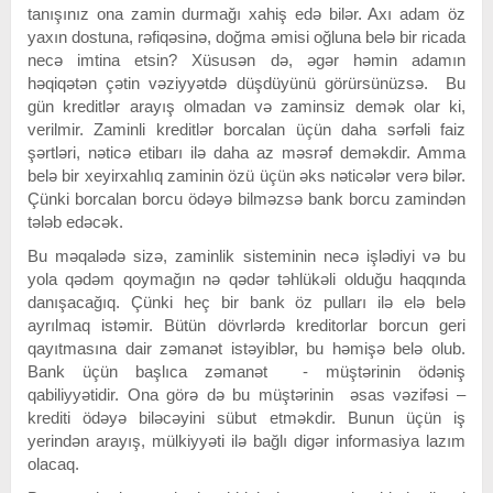
tanışınız ona zamin durmağı xahiş edə bilər. Axı adam öz
yaxın dostuna, rəfiqəsinə, doğma əmisi oğluna belə bir ricada
necə imtina etsin? Xüsusən də, əgər həmin adamın
həqiqətən çətin vəziyyətdə düşdüyünü görürsünüzsə. Bu
gün kreditlər arayış olmadan və zaminsiz demək olar ki,
verilmir. Zaminli kreditlər borcalan üçün daha sərfəli faiz
şərtləri, nəticə etibarı ilə daha az məsrəf deməkdir. Amma
belə bir xeyirxahlıq zaminin özü üçün əks nəticələr verə bilər.
Çünki borcalan borcu ödəyə bilməzsə bank borcu zamindən
tələb edəcək.
Bu məqalədə sizə, zaminlik sisteminin necə işlədiyi və bu
yola qədəm qoymağın nə qədər təhlükəli olduğu haqqında
danışacağıq. Çünki heç bir bank öz pulları ilə elə belə
ayrılmaq istəmir. Bütün dövrlərdə kreditorlar borcun geri
qayıtmasına dair zəmanət istəyiblər, bu həmişə belə olub.
Bank üçün başlıca zəmanət - müştərinin ödəniş
qabiliyyətidir. Ona görə də bu müştərinin əsas vəzifəsi –
krediti ödəyə biləcəyini sübut etməkdir. Bunun üçün iş
yerindən arayış, mülkiyyəti ilə bağlı digər informasiya lazım
olacaq.