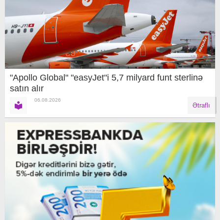
"Apollo Global" "easyJet"i 5,7 milyard funt sterlinə
satın alır
06.08.2026
Ətraflı