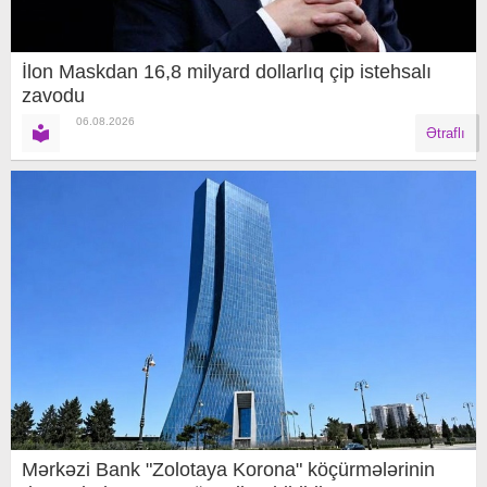
İlon Maskdan 16,8 milyard dollarlıq çip istehsalı
zavodu
06.08.2026
Ətraflı
Mərkəzi Bank "Zolotaya Korona" köçürmələrinin