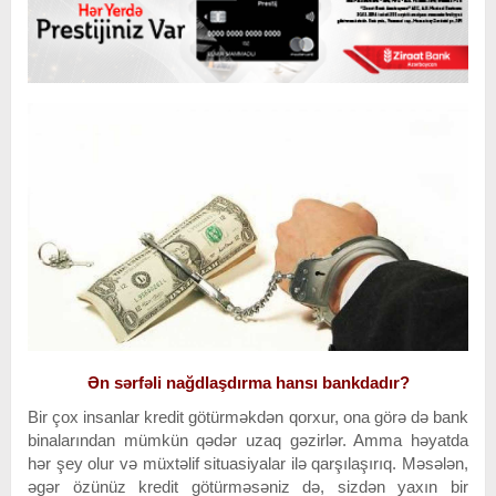
Ən sərfəli nağdlaşdırma hansı bankdadır?
Bir çox insanlar kredit götürməkdən qorxur, ona görə də bank
binalarından mümkün qədər uzaq gəzirlər. Amma həyatda
hər şey olur və müxtəlif situasiyalar ilə qarşılaşırıq. Məsələn,
əgər özünüz kredit götürməsəniz də, sizdən yaxın bir