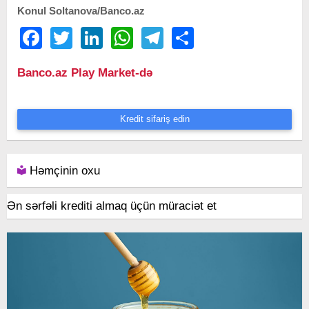
Konul Soltanova/Banco.az
Facebook
Twitter
LinkedIn
WhatsApp
Telegram
Share
Banco.az Play Market-də
Kredit sifariş edin
Həmçinin oxu
Ən sərfəli krediti almaq üçün müraciət et