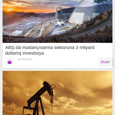
ABŞ-da mədənçıxarma sektoruna 3 milyard
dollarlıq investisiya
08.08.2026
Ətraflı