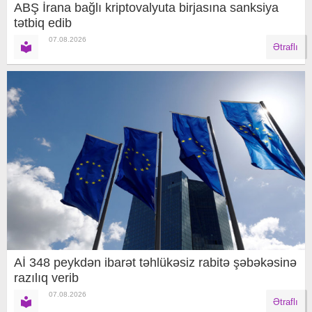
ABŞ İrana bağlı kriptovalyuta birjasına sanksiya
tətbiq edib
07.08.2026
Ətraflı
Aİ 348 peykdən ibarət təhlükəsiz rabitə şəbəkəsinə
razılıq verib
07.08.2026
Ətraflı