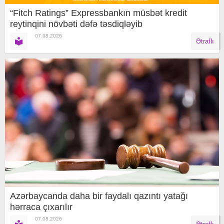
“Fitch Ratings” Expressbankın müsbət kredit
reytinqini növbəti dəfə təsdiqləyib
07.08.2026
Ətraflı
Azərbaycanda daha bir faydalı qazıntı yatağı
hərraca çıxarılır
07.08.2026