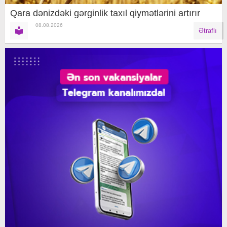
Qara dənizdəki gərginlik taxıl qiymətlərini artırır
08.08.2026
Ətraflı