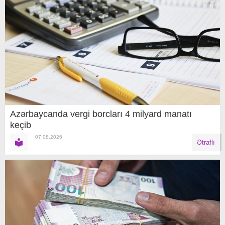
Azərbaycanda vergi borcları 4 milyard manatı
keçib
07.08.2026
Ətraflı