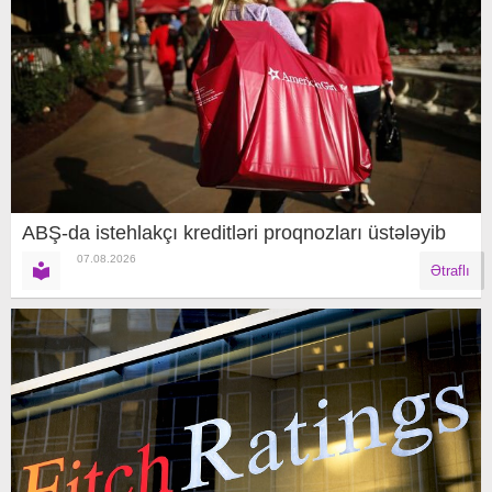
ABŞ-da istehlakçı kreditləri proqnozları üstələyib
07.08.2026
Ətraflı