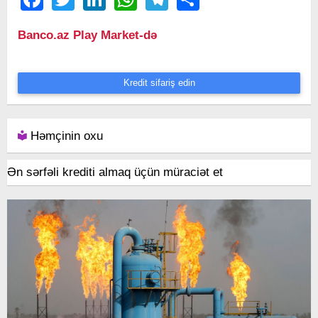
Banco.az Play Market-də
Kredit sifariş edin
Həmçinin oxu
Ən sərfəli krediti almaq üçün müraciət et