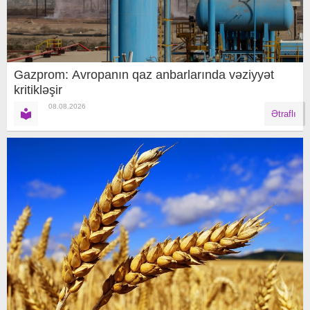
Gazprom: Avropanın qaz anbarlarında vəziyyət
kritikləşir
08.08.2026
Ətraflı