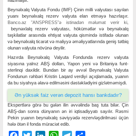
hazırlaşır.
Beynəlxalq Valyuta Fondu (IMF) Çinin milli valyutası sayılan
yuanı beynəlxalq rezerv valyuta elan etməyə hazırlaşır.
Banco.az "ANSPRESS"ə istinadən məlumat verir ki,
beynəxlalq rezerv valyutası, hökümətlər və beynəlxalq
təşkilatlar arasında ehtiyat valyuta qismində istifadə olunan
və beynəlxalq ticarət və maliyyə əməliyyatlarında geniş tətbiq
olunan valyuta növünə deyilir.
Hazırda Beynəlxalq Valyuta Fondunda rezerv valyuta
siyasına yalnız ABŞ dolları, Yapon yeni və Britaniya funt-
sterlinqi daxildir. Bundan bir ay əvvəl Beynəlxalq Valyuta
Fondunun rəhbəri Kristin Laqard verdiyi açıqlamada, yuanın
da bu siyahıya əlavə edilməsini dəstəklədiyini gizlətməmişdi.
Ən yüksək faiz verən depozit hansı bankdadır?
Ekspertlərə görə bu gələn ilin əvvəlində baş tuta bilər. Çin
ABŞ-dan sonra dünyanın ən iri iqtisadiyyatı sayılır. Rəsmi
Pekin yuanın beynəlxalq səviyyədə rezervləşdirilməsi üçün
hələ ötən il fonda müraciət edib.
Facebook
Twitter
LinkedIn
WhatsApp
Telegram
Share