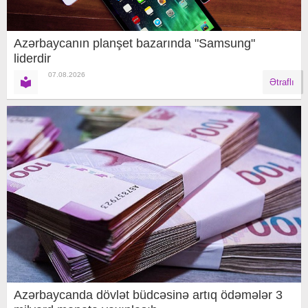
Azərbaycanın planşet bazarında "Samsung"
liderdir
07.08.2026
Ətraflı
Azərbaycanda dövlət büdcəsinə artıq ödəmələr 3