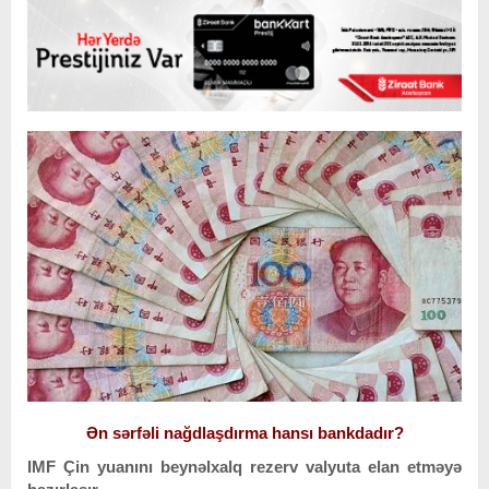
Ən sərfəli nağdlaşdırma hansı bankdadır?
IMF Çin yuanını beynəlxalq rezerv valyuta elan etməyə