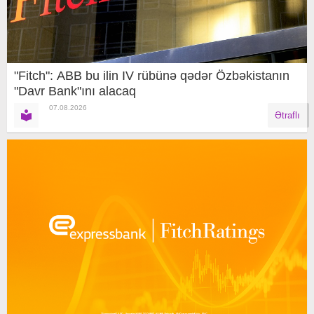
"Fitch": ABB bu ilin IV rübünə qədər Özbəkistanın
"Davr Bank"ını alacaq
07.08.2026
Ətraflı