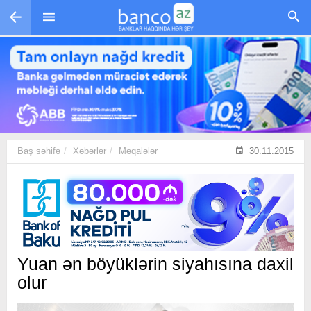
Skip to main content
Baş səhifə
Xəbərlər
Məqalələr
30.11.2015
Yuan ən böyüklərin siyahısına daxil
olur