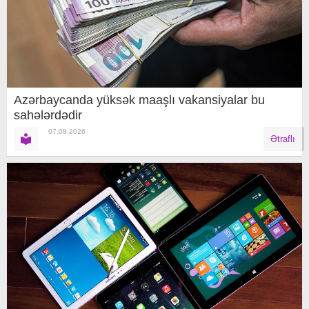
Azərbaycanda yüksək maaşlı vakansiyalar bu
sahələrdədir
07.08.2026
Ətraflı