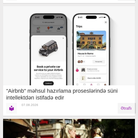
"Airbnb" məhsul hazırlama proseslərində süni
intellektdən istifadə edir
07.08.2026
Ətraflı