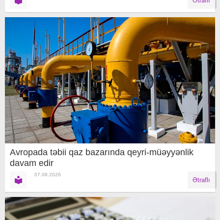
Ətraflı
Avropada təbii qaz bazarında qeyri-müəyyənlik
davam edir
07.08.2026
Ətraflı