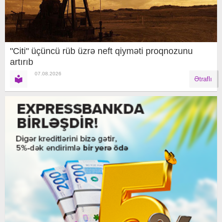
"Citi" üçüncü rüb üzrə neft qiyməti proqnozunu
artırıb
07.08.2026
Ətraflı