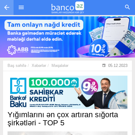
Skip to main content
Baş səhifə
Xəbərlər
Məqalələr
05.12.2023
Yığımlarını ən çox artıran sığorta
şirkətləri - TOP 5