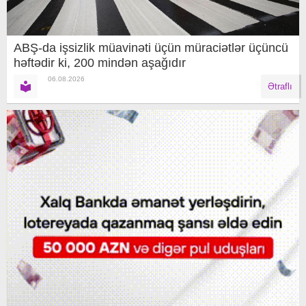
ABŞ-da işsizlik müavinəti üçün müraciətlər üçüncü
həftədir ki, 200 mindən aşağıdır
06.08.2026
Ətraflı