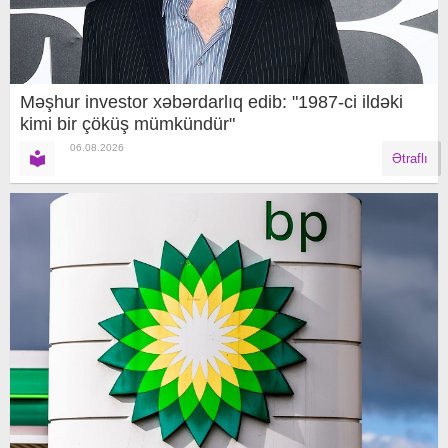
Məşhur investor xəbərdarlıq edib: "1987-ci ildəki
kimi bir çöküş mümkündür"
06.08.2026
Ətraflı