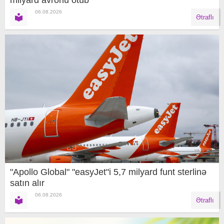
milyard avronu ötüb
06.08.2026
Ətraflı
"Apollo Global" "easyJet"i 5,7 milyard funt sterlinə
satın alır
06.08.2026
Ətraflı