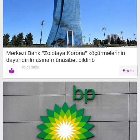
Mərkəzi Bank "Zolotaya Korona" köçürmələrinin
dayandırılmasına münasibət bildirib
06.08.2026
Ətraflı