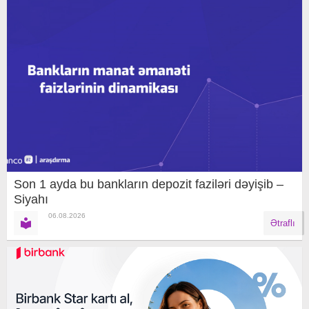
Son 1 ayda bu bankların depozit faziləri dəyişib –
Siyahı
06.08.2026
Ətraflı