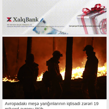
Avropadakı meşə yanğınlarının iqtisadi zərəri 19