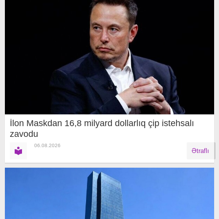
İlon Maskdan 16,8 milyard dollarlıq çip istehsalı
zavodu
06.08.2026
Ətraflı