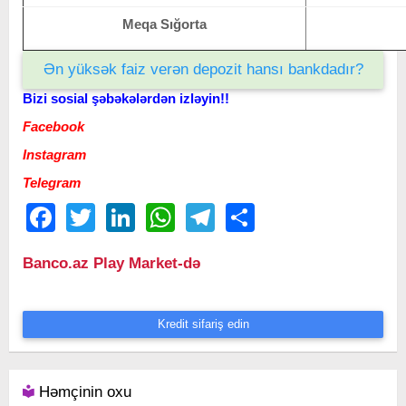
Meqa Sığorta
Ən yüksək faiz verən depozit hansı bankdadır?
Bizi sosial şəbəkələrdən izləyin!!
Facebook
Instagram
Telegram
Facebook
Twitter
LinkedIn
WhatsApp
Telegram
Share
Banco.az Play Market-də
Kredit sifariş edin
Həmçinin oxu