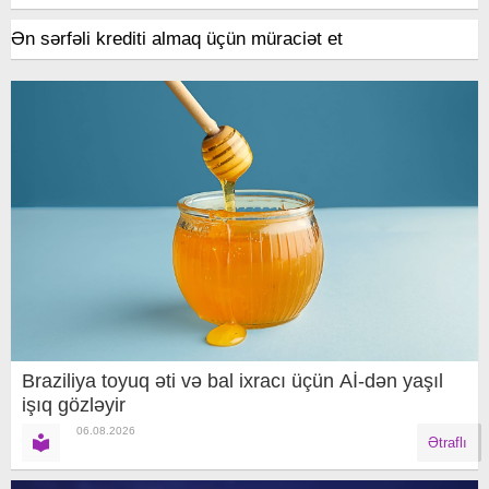
Ən sərfəli krediti almaq üçün müraciət et
Braziliya toyuq əti və bal ixracı üçün Aİ-dən yaşıl
işıq gözləyir
06.08.2026
Ətraflı