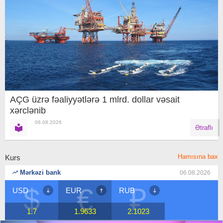
AÇG üzrə fəaliyyətlərə 1 mlrd. dollar vəsait
xərclənib
06.08.2026
Ətraflı
Hamısına bax
Kurs
Mərkəzi bank
06.08.2026
$
€
₽
USD
EUR
RUB
1.7
1.9633
2.1023