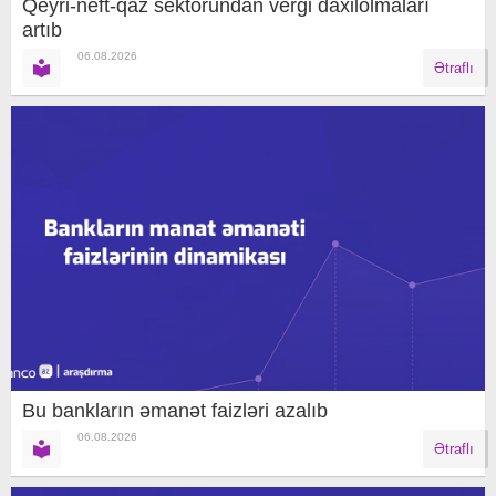
Qeyri-neft-qaz sektorundan vergi daxilolmaları
artıb
06.08.2026
Ətraflı
Bu bankların əmanət faizləri azalıb
06.08.2026
Ətraflı