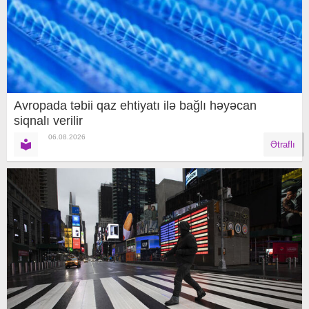
Avropada təbii qaz ehtiyatı ilə bağlı həyəcan
siqnalı verilir
06.08.2026
Ətraflı