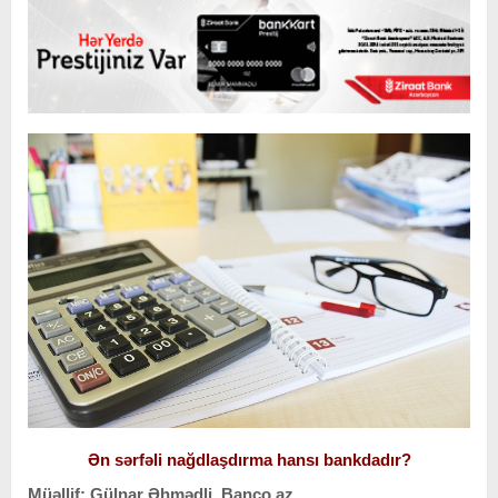
Ən sərfəli nağdlaşdırma hansı bankdadır?
Müəllif: Gülnar Əhmədli, Banco.az