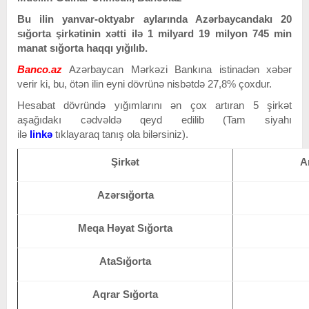
Bu ilin yanvar-oktyabr aylarında Azərbaycandakı 20
sığorta şirkətinin xətti ilə 1 milyard 19 milyon 745 min
manat sığorta haqqı yığılıb.
Banco.az
Azərbaycan Mərkəzi Bankına istinadən xəbər
verir ki, bu, ötən ilin eyni dövrünə nisbətdə 27,8% çoxdur.
Hesabat dövründə yığımlarını ən çox artıran 5 şirkət
aşağıdakı cədvəldə qeyd edilib (Tam siyahı
ilə
linkə
tıklayaraq tanış ola bilərsiniz).
Şirkət
A
Azərsığorta
Meqa Həyat Sığorta
AtaSığorta
Aqrar Sığorta