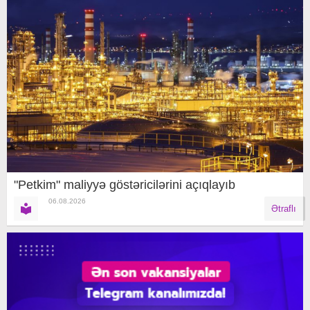
"Petkim" maliyyə göstəricilərini açıqlayıb
06.08.2026
Ətraflı