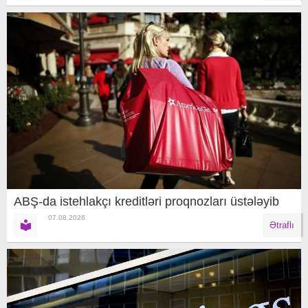
ABŞ-da istehlakçı kreditləri proqnozları üstələyib
07.08.2026
Ətraflı