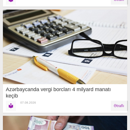
Azərbaycanda vergi borcları 4 milyard manatı
keçib
07.08.2026
Ətraflı