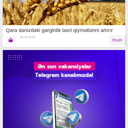
Qara dənizdəki gərginlik taxıl qiymətlərini artırır
08.08.2026
Ətraflı