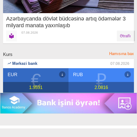
Azərbaycanda dövlət büdcəsinə artıq ödəmələr 3
milyard manata yaxınlaşıb
07.08.2026
Ətraflı
Hamısına bax
Kurs
Mərkəzi bank
07.08.2026
€
₽
RUB
USD
1.9591
2.0816
Copyright © 2018 Banco.az