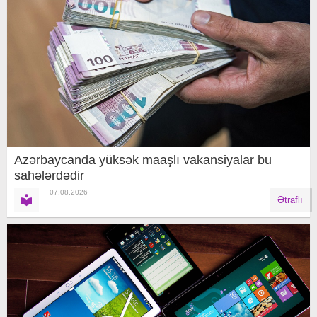
Azərbaycanda yüksək maaşlı vakansiyalar bu
sahələrdədir
07.08.2026
Ətraflı