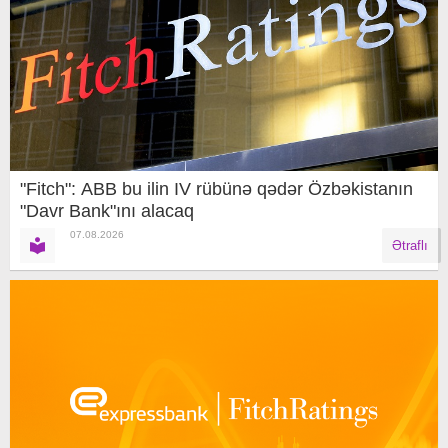
"Fitch": ABB bu ilin IV rübünə qədər Özbəkistanın
"Davr Bank"ını alacaq
07.08.2026
Ətraflı