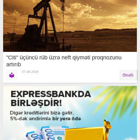
"Citi" üçüncü rüb üzrə neft qiyməti proqnozunu
artırıb
07.08.2026
Ətraflı