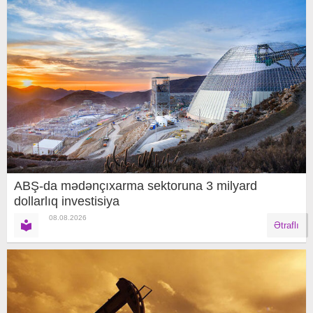
ABŞ-da mədənçıxarma sektoruna 3 milyard
dollarlıq investisiya
08.08.2026
Ətraflı