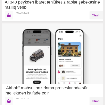
Aİ 348 peykdən ibarət təhlükəsiz rabitə şəbəkəsinə
razılıq verib
07.08.2026
Ətraflı
"Airbnb" məhsul hazırlama proseslərində süni
intellektdən istifadə edir
07.08.2026
Ətraflı