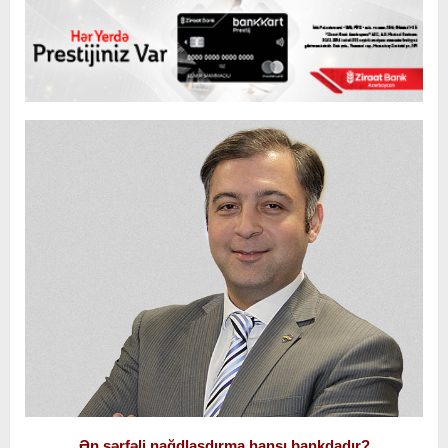
Ən sərfəli nağdlaşdırma hansı bankdadır?