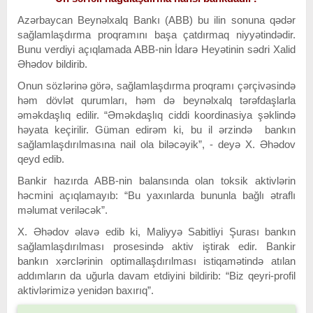
Azərbaycan Beynəlxalq Bankı (ABB) bu ilin sonuna qədər
sağlamlaşdırma proqramını başa çatdırmaq niyyətindədir.
Bunu verdiyi açıqlamada ABB-nin İdarə Heyətinin sədri Xalid
Əhədov bildirib.
Onun sözlərinə görə, sağlamlaşdırma proqramı çərçivəsində
həm dövlət qurumları, həm də beynəlxalq tərəfdaşlarla
əməkdaşlıq edilir. “Əməkdaşlıq ciddi koordinasiya şəklində
həyata keçirilir. Güman edirəm ki, bu il ərzində bankın
sağlamlaşdırılmasına nail ola biləcəyik”, - deyə X. Əhədov
qeyd edib.
Bankir hazırda ABB-nin balansında olan toksik aktivlərin
həcmini açıqlamayıb: “Bu yaxınlarda bununla bağlı ətraflı
məlumat veriləcək”.
X. Əhədov əlavə edib ki, Maliyyə Sabitliyi Şurası bankın
sağlamlaşdırılması prosesində aktiv iştirak edir. Bankir
bankın xərclərinin optimallaşdırılması istiqamətində atılan
addımların da uğurla davam etdiyini bildirib: “Biz qeyri-profil
aktivlərimizə yenidən baxırıq”.