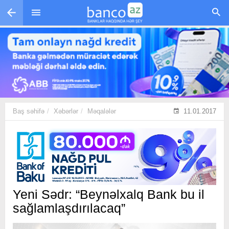
Skip to main content
Baş səhifə
Xəbərlər
Məqalələr
11.01.2017
Yeni Sədr: “Beynəlxalq Bank bu il
sağlamlaşdırılacaq”