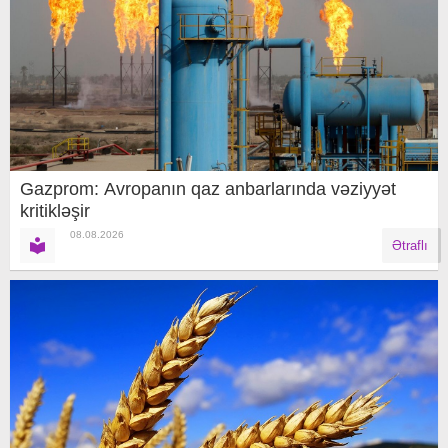
Gazprom: Avropanın qaz anbarlarında vəziyyət
kritikləşir
08.08.2026
Ətraflı