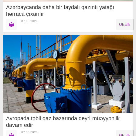
Azərbaycanda daha bir faydalı qazıntı yatağı
hərraca çıxarılır
07.08.2026
Ətraflı
Avropada təbii qaz bazarında qeyri-müəyyənlik
davam edir
07.08.2026
Ətraflı