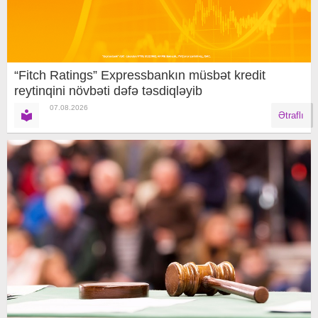
“Fitch Ratings” Expressbankın müsbət kredit
reytinqini növbəti dəfə təsdiqləyib
07.08.2026
Ətraflı