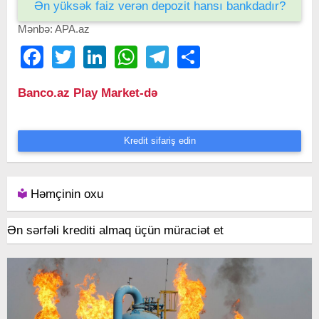
Ən yüksək faiz verən depozit hansı bankdadır?
Mənbə: APA.az
Facebook
Twitter
LinkedIn
WhatsApp
Telegram
Share
Banco.az Play Market-də
Kredit sifariş edin
Həmçinin oxu
Ən sərfəli krediti almaq üçün müraciət et