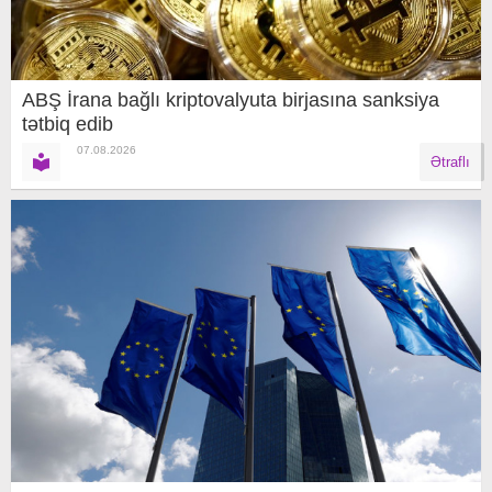
ABŞ İrana bağlı kriptovalyuta birjasına sanksiya
tətbiq edib
07.08.2026
Ətraflı